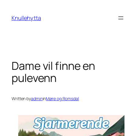
Skip
to
Knullehytta
content
Dame vil finne en
pulevenn
Written by
admin
in
Møre og Romsdal