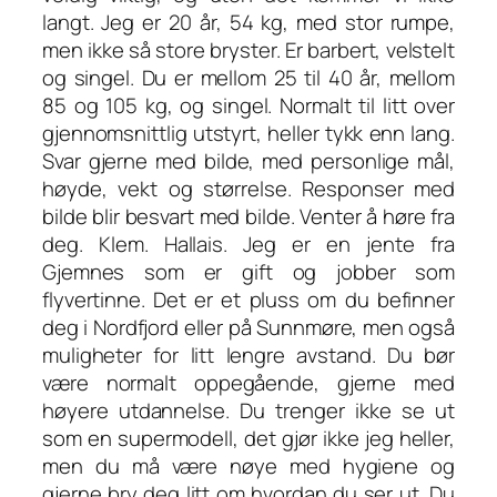
langt. Jeg er 20 år, 54 kg, med stor rumpe,
men ikke så store bryster. Er barbert, velstelt
og singel. Du er mellom 25 til 40 år, mellom
85 og 105 kg, og singel. Normalt til litt over
gjennomsnittlig utstyrt, heller tykk enn lang.
Svar gjerne med bilde, med personlige mål,
høyde, vekt og størrelse. Responser med
bilde blir besvart med bilde. Venter å høre fra
deg. Klem. Hallais. Jeg er en jente fra
Gjemnes som er gift og jobber som
flyvertinne. Det er et pluss om du befinner
deg i Nordfjord eller på Sunnmøre, men også
muligheter for litt lengre avstand. Du bør
være normalt oppegående, gjerne med
høyere utdannelse. Du trenger ikke se ut
som en supermodell, det gjør ikke jeg heller,
men du må være nøye med hygiene og
gjerne bry deg litt om hvordan du ser ut. Du