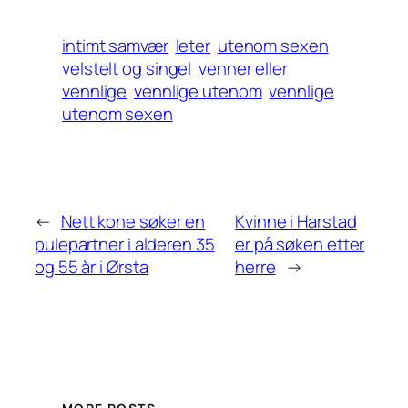
intimt samvær
leter
utenom sexen
velstelt og singel
venner eller
vennlige
vennlige utenom
vennlige
utenom sexen
←
Nett kone søker en
Kvinne i Harstad
pulepartner i alderen 35
er på søken etter
og 55 år i Ørsta
herre
→