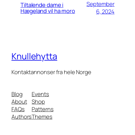
September
Tiltalende dame i
Hægeland vil ha moro
6, 2024
Knullehytta
Kontaktannonser fra hele Norge
Blog
Events
About
Shop
FAQs
Patterns
Authors
Themes