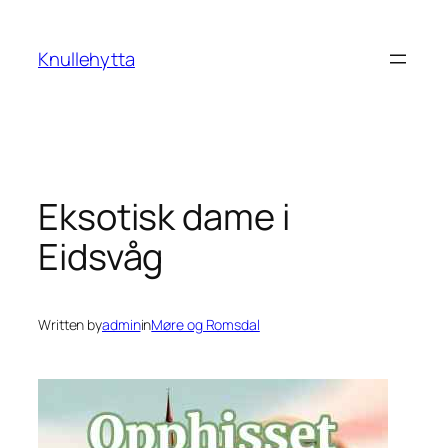
Skip
to
Knullehytta
content
Eksotisk dame i
Eidsvåg
Written by
admin
in
Møre og Romsdal