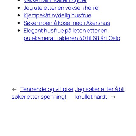
Jeg ute etter en voksen herre
Kjempekåt nydelig husfrue
Søker noen å kose med i Akershus
Elegant husfrue på leten etter en
pulekamerat i alderen 40 til 68 år i Oslo
←
Tennende og vill pike
Jeg søker etter å bli
søker etter spenning!
knullet hardt
→