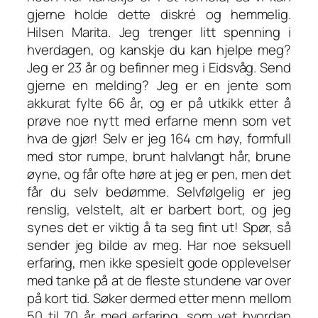
gjerne holde dette diskré og hemmelig.
Hilsen Marita. Jeg trenger litt spenning i
hverdagen, og kanskje du kan hjelpe meg?
Jeg er 23 år og befinner meg i Eidsvåg. Send
gjerne en melding? Jeg er en jente som
akkurat fylte 66 år, og er på utkikk etter å
prøve noe nytt med erfarne menn som vet
hva de gjør! Selv er jeg 164 cm høy, formfull
med stor rumpe, brunt halvlangt hår, brune
øyne, og får ofte høre at jeg er pen, men det
får du selv bedømme. Selvfølgelig er jeg
renslig, velstelt, alt er barbert bort, og jeg
synes det er viktig å ta seg fint ut! Spør, så
sender jeg bilde av meg. Har noe seksuell
erfaring, men ikke spesielt gode opplevelser
med tanke på at de fleste stundene var over
på kort tid. Søker dermed etter menn mellom
50 til 70 år med erfaring, som vet hvordan