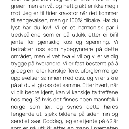
greier, men en våt og heftig akt er ikke meg i
mot. Jeg er til tider kravstor når det kommer
til sengevalsen, men gir 100% tilbake. Har du
lyst har du lov! Vi er et harmonisk par i
tredveårene som er på utkikk etter ei bifil
jente for gjensidig kos og spenning. Vi
betrakter oss som nybegynnere på dette
området, men vi vet hva vi vil og vi er veldig
trygge på hverandre. Vi er fast bestemt på å
gi deg en, eller kanskje flere, uforglemmelige
opplevelser sammen med oss, og vi er sikre
på at du vil gi oss det samme. Etter hvert, når
vi blir bedre kjent, kan vi kanskje ta treffene
hos meg. Så hvis det finnes noen mannfolk i
norge som tør, og synes dette høres
fengende ut, sjekk bildene på siden min og
send et svar. Goddag, jeg er ei jente på 42 år
som er på utkikk etter en mann i nærheten