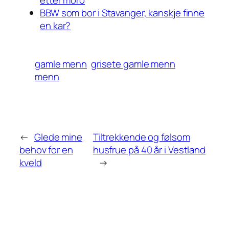
BBW som bor i Stavanger, kanskje finne
en kar?
gamle menn
grisete gamle menn
menn
←
Glede mine
Tiltrekkende og følsom
behov for en
husfrue på 40 år i Vestland
kveld
→