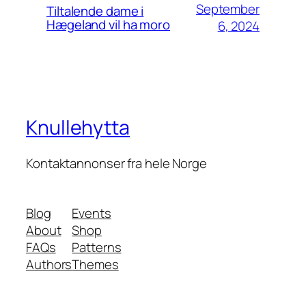
September
Tiltalende dame i
Hægeland vil ha moro
6, 2024
Knullehytta
Kontaktannonser fra hele Norge
Blog
Events
About
Shop
FAQs
Patterns
Authors
Themes