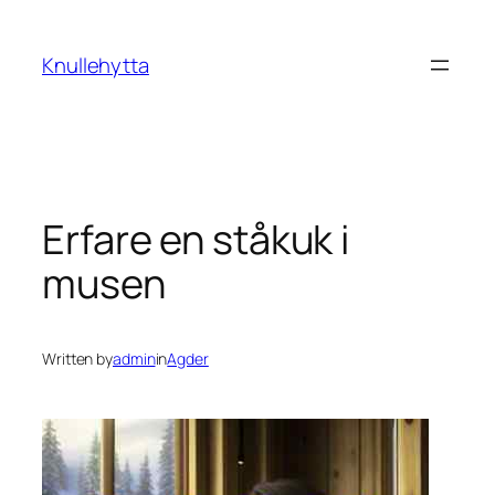
Skip
to
Knullehytta
content
Erfare en ståkuk i
musen
Written by
admin
in
Agder