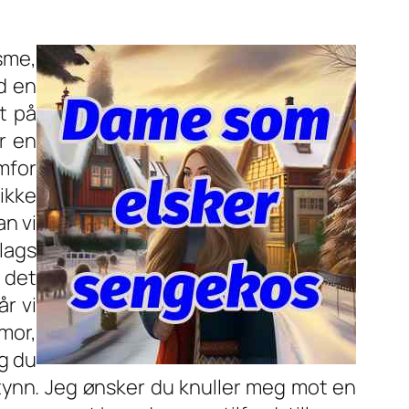
sme,
d en
t på
r en
mfor
 ikke
an vi
slags
a det
r vi
umor,
og du
tynn. Jeg ønsker du knuller meg mot en