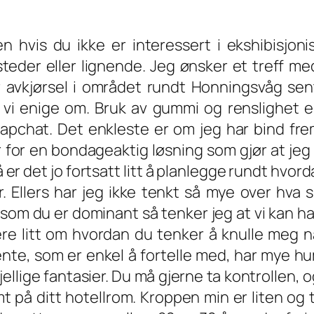
 hvis du ikke er interessert i ekshibisjoni
teder eller lignende. Jeg ønsker et treff me
er avkjørsel i området rundt Honningsvåg sen
r vi enige om. Bruk av gummi og renslighet e
napchat. Det enkleste er om jeg har bind fre
 for en bondageaktig løsning som gjør at jeg
er det jo fortsatt litt å planlegge rundt hvord
. Ellers har jeg ikke tenkt så mye over hva 
ersom du er dominant så tenker jeg at vi kan h
re litt om hvordan du tenker å knulle meg nå
ente, som er enkel å fortelle med, har mye h
jellige fantasier. Du må gjerne ta kontrollen, 
 på ditt hotellrom. Kroppen min er liten og 