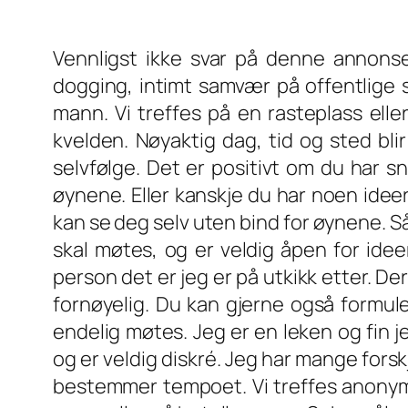
Vennligst ikke svar på denne annonsen
dogging, intimt samvær på offentlige s
mann. Vi treffes på en rasteplass ell
kvelden. Nøyaktig dag, tid og sted bli
selvfølge. Det er positivt om du har s
øynene. Eller kanskje du har noen ideer
kan se deg selv uten bind for øynene. Så 
skal møtes, og er veldig åpen for ideer
person det er jeg er på utkikk etter. D
fornøyelig. Du kan gjerne også formule
endelig møtes. Jeg er en leken og fin j
og er veldig diskré. Jeg har mange forsk
bestemmer tempoet. Vi treffes anonymt