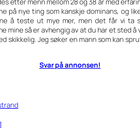
des etter menn mellom 28 og 38 år med erfarin
nne på nye ting som kanskje dominans, og li
rne å teste ut mye mer, men det får vi ta
e mine så er avhengig av at du har et sted å 
d skikkelig. Jeg søker en mann som kan spr
Svar på annonsen!
estrand
d