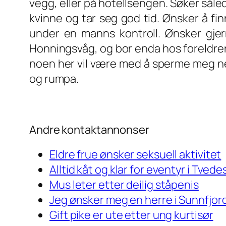
vegg, eller på hotellsengen. Søker såle
kvinne og tar seg god tid. Ønsker å fi
under en manns kontroll. Ønsker gje
Honningsvåg, og bor enda hos foreldren
noen her vil være med å sperme meg ne
og rumpa.
Andre kontaktannonser
Eldre frue ønsker seksuell aktivitet
Alltid kåt og klar for eventyr i Tved
Mus leter etter deilig ståpenis
Jeg ønsker meg en herre i Sunnfjor
Gift pike er ute etter ung kurtisør