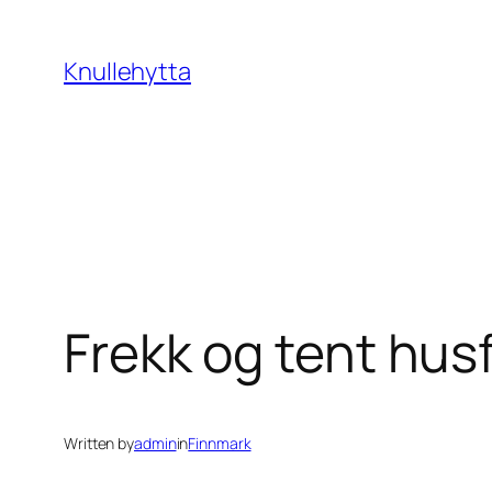
Skip
to
Knullehytta
content
Frekk og tent hus
Written by
admin
in
Finnmark