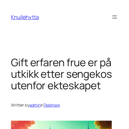
Skip
to
Knullehytta
content
Gift erfaren frue er på
utkikk etter sengekos
utenfor ekteskapet
Written by
admin
in
Telemark