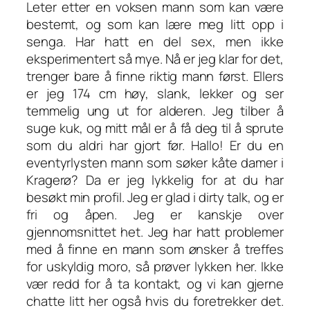
Leter etter en voksen mann som kan være
bestemt, og som kan lære meg litt opp i
senga. Har hatt en del sex, men ikke
eksperimentert så mye. Nå er jeg klar for det,
trenger bare å finne riktig mann først. Ellers
er jeg 174 cm høy, slank, lekker og ser
temmelig ung ut for alderen. Jeg tilber å
suge kuk, og mitt mål er å få deg til å sprute
som du aldri har gjort før. Hallo! Er du en
eventyrlysten mann som søker kåte damer i
Kragerø? Da er jeg lykkelig for at du har
besøkt min profil. Jeg er glad i dirty talk, og er
fri og åpen. Jeg er kanskje over
gjennomsnittet het. Jeg har hatt problemer
med å finne en mann som ønsker å treffes
for uskyldig moro, så prøver lykken her. Ikke
vær redd for å ta kontakt, og vi kan gjerne
chatte litt her også hvis du foretrekker det.