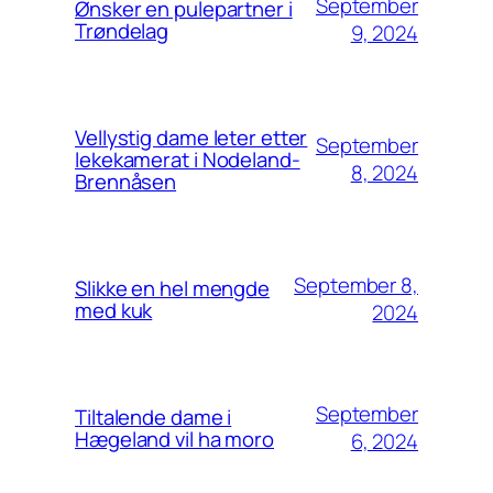
September
Ønsker en pulepartner i
Trøndelag
9, 2024
Vellystig dame leter etter
September
lekekamerat i Nodeland-
8, 2024
Brennåsen
September 8,
Slikke en hel mengde
med kuk
2024
September
Tiltalende dame i
Hægeland vil ha moro
6, 2024