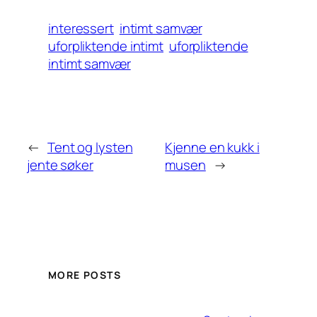
interessert
intimt samvær
uforpliktende intimt
uforpliktende
intimt samvær
←
Tent og lysten
Kjenne en kukk i
jente søker
musen
→
MORE POSTS