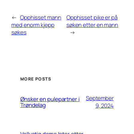
←
Opphisset mann
Opphisset pike er på
med enorm kjepp
søken etter en mann
søkes
→
MORE POSTS
September
Ønsker en pulepartner i
Trøndelag
9, 2024