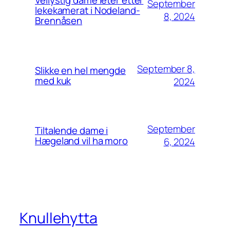
Vellystig dame leter etter
September
lekekamerat i Nodeland-
8, 2024
Brennåsen
September 8,
Slikke en hel mengde
med kuk
2024
September
Tiltalende dame i
Hægeland vil ha moro
6, 2024
Knullehytta