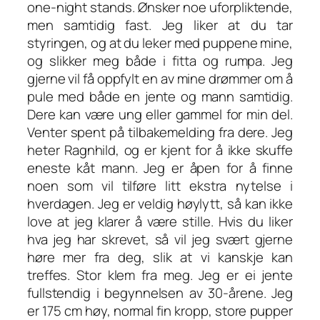
one-night stands. Ønsker noe uforpliktende,
men samtidig fast. Jeg liker at du tar
styringen, og at du leker med puppene mine,
og slikker meg både i fitta og rumpa. Jeg
gjerne vil få oppfylt en av mine drømmer om å
pule med både en jente og mann samtidig.
Dere kan være ung eller gammel for min del.
Venter spent på tilbakemelding fra dere. Jeg
heter Ragnhild, og er kjent for å ikke skuffe
eneste kåt mann. Jeg er åpen for å finne
noen som vil tilføre litt ekstra nytelse i
hverdagen. Jeg er veldig høylytt, så kan ikke
love at jeg klarer å være stille. Hvis du liker
hva jeg har skrevet, så vil jeg svært gjerne
høre mer fra deg, slik at vi kanskje kan
treffes. Stor klem fra meg. Jeg er ei jente
fullstendig i begynnelsen av 30-årene. Jeg
er 175 cm høy, normal fin kropp, store pupper