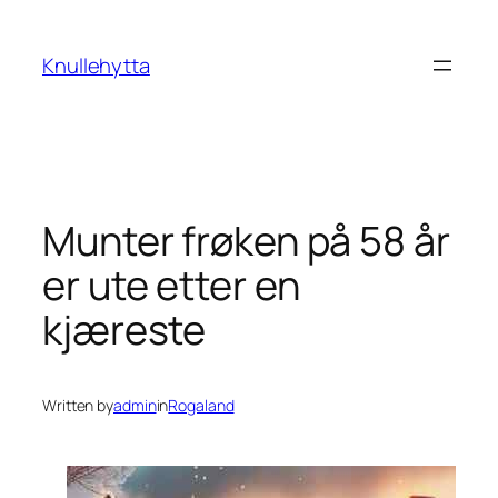
Skip
to
Knullehytta
content
Munter frøken på 58 år
er ute etter en
kjæreste
Written by
admin
in
Rogaland