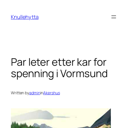
Skip
to
Knullehytta
content
Par leter etter kar for
spenning i Vormsund
Written by
admin
in
Akershus