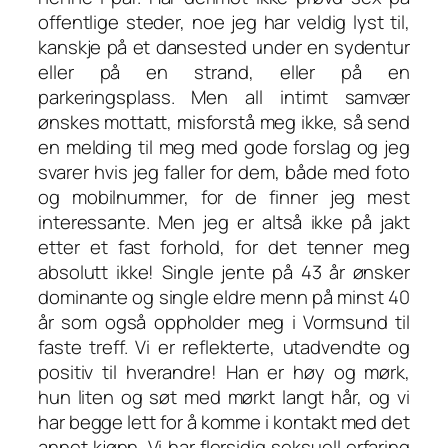
offentlige steder, noe jeg har veldig lyst til,
kanskje på et dansested under en sydentur
eller på en strand, eller på en
parkeringsplass. Men all intimt samvær
ønskes mottatt, misforstå meg ikke, så send
en melding til meg med gode forslag og jeg
svarer hvis jeg faller for dem, både med foto
og mobilnummer, for de finner jeg mest
interessante. Men jeg er altså ikke på jakt
etter et fast forhold, for det tenner meg
absolutt ikke! Single jente på 43 år ønsker
dominante og single eldre menn på minst 40
år som også oppholder meg i Vormsund til
faste treff. Vi er reflekterte, utadvendte og
positiv til hverandre! Han er høy og mørk,
hun liten og søt med mørkt langt hår, og vi
har begge lett for å komme i kontakt med det
annet kjønn. Vi har flersidig seksuell erfaring