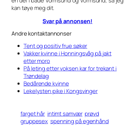
en del i både Vormsund og Vormsund, så jeg
kan tøye meg dit.
Svar på annonsen!
Andre kontaktannonser
Tent og positiv frue søker
Vakker kvinne i Honningsvåg på jakt
etter moro
På leting etter voksen kar for trekant i
Trøndelag
Bedårende kvinne
Lekelysten pike i Kongsvinger
farget hår
intimt samvær
prøvd
gruppesex
spenning på egenhånd