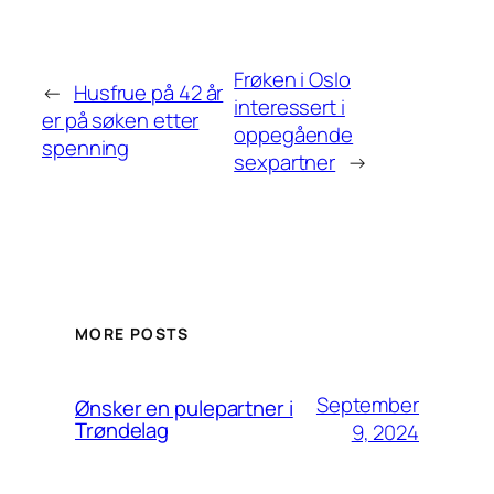
Frøken i Oslo
←
Husfrue på 42 år
interessert i
er på søken etter
oppegående
spenning
sexpartner
→
MORE POSTS
September
Ønsker en pulepartner i
Trøndelag
9, 2024