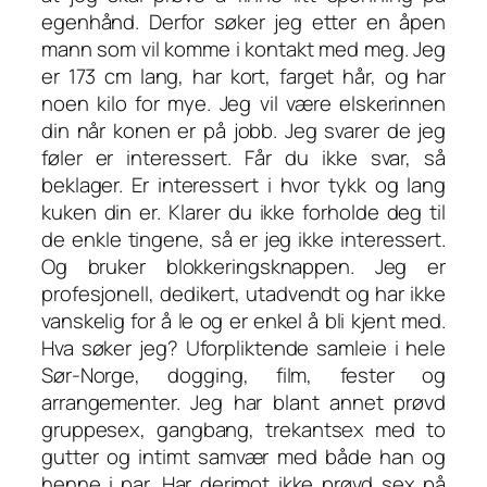
egenhånd. Derfor søker jeg etter en åpen
mann som vil komme i kontakt med meg. Jeg
er 173 cm lang, har kort, farget hår, og har
noen kilo for mye. Jeg vil være elskerinnen
din når konen er på jobb. Jeg svarer de jeg
føler er interessert. Får du ikke svar, så
beklager. Er interessert i hvor tykk og lang
kuken din er. Klarer du ikke forholde deg til
de enkle tingene, så er jeg ikke interessert.
Og bruker blokkeringsknappen. Jeg er
profesjonell, dedikert, utadvendt og har ikke
vanskelig for å le og er enkel å bli kjent med.
Hva søker jeg? Uforpliktende samleie i hele
Sør-Norge, dogging, film, fester og
arrangementer. Jeg har blant annet prøvd
gruppesex, gangbang, trekantsex med to
gutter og intimt samvær med både han og
henne i par. Har derimot ikke prøvd sex på