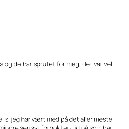
s og de har sprutet for meg, det var vel
vel si jeg har vært med på det aller meste
r mindre seriøst forhold en tid nå som har