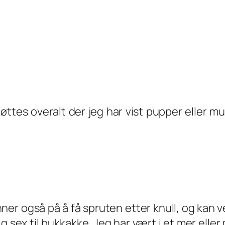
øttes overalt der jeg har vist pupper eller mu
enner også på å få spruten etter knull, og kan 
lig sex til bukkakke. Jeg har vært i et mer elle