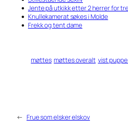
Jente på utkikk etter 2 herrer for t
Knullekamerat søkes i Molde
Frekk og tent dame
møttes
møttes overalt
vist puppe
←
Frue som elsker elskov