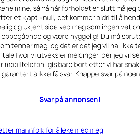
ønskene mine, så nå når forholdet er slutt må je
er et kjapt knull, det kommer aldri til å hend
lig og ukjent side ved meg som ingen vet om,
t oppegående og være hyggelig! Du må sprute
m tenner meg, og det er det jeg vil ha! Ikke t
mtale hvor vi utveksler meldinger, der jeg vil s
eller mobiltelefon, gis bare bort etter vi har 
garantert å ikke få svar. Knappe svar på noen 
Svar på annonsen!
 etter mannfolk for å leke med meg