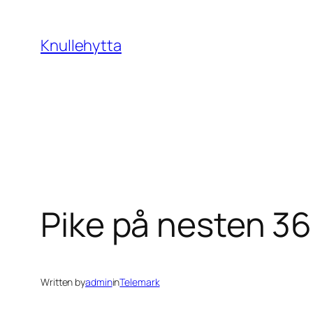
Skip
to
Knullehytta
content
Pike på nesten 36 
Written by
admin
in
Telemark