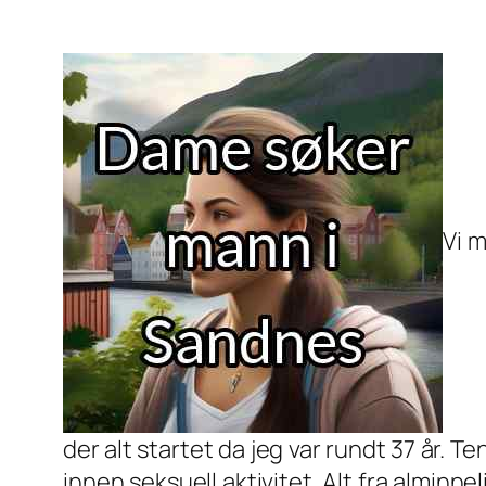
Vi m
der alt startet da jeg var rundt 37 år. T
innen seksuell aktivitet. Alt fra alminne