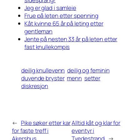
Jeg er glad i samleie
Frue på leten etter spenning
Kåt kvinne 65 år på leting etter
gentleman
Jente på nesten 33 år på leten etter
fast knullekompis
deilig knullevenn
deilig og feminin
duvende bryster
menn
setter
diskresjon
←
Pike søker etter kar
Alltid kåt og klar for
for faste treff i
eventyr i
Akershus
Tvedestrand
→