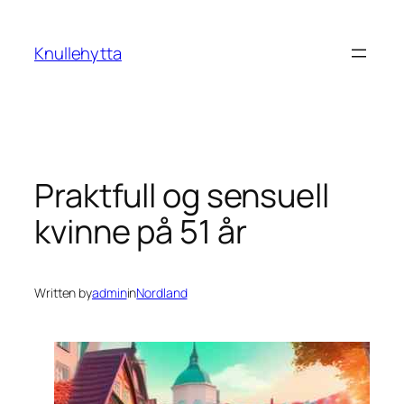
Skip
to
Knullehytta
content
Praktfull og sensuell
kvinne på 51 år
Written by
admin
in
Nordland