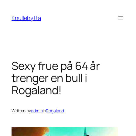
Skip
to
Knullehytta
content
Sexy frue på 64 år
trenger en bull i
Rogaland!
Written by
admin
in
Rogaland