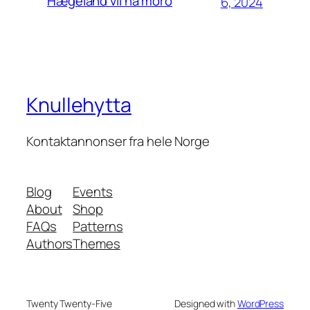
Hægeland vil ha moro
6, 2024
Knullehytta
Kontaktannonser fra hele Norge
Blog
Events
About
Shop
FAQs
Patterns
Authors
Themes
Twenty Twenty-Five
Designed with
WordPress