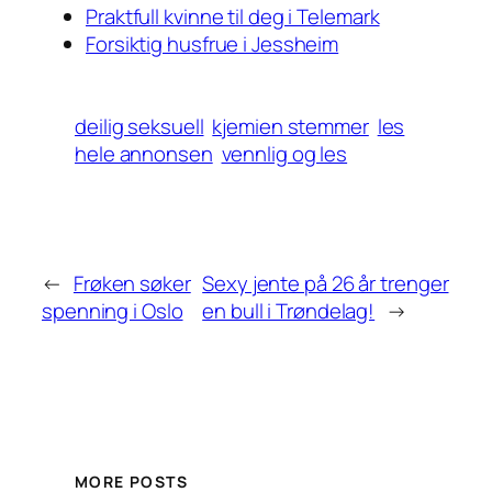
Praktfull kvinne til deg i Telemark
Forsiktig husfrue i Jessheim
deilig seksuell
kjemien stemmer
les
hele annonsen
vennlig og les
←
Frøken søker
Sexy jente på 26 år trenger
spenning i Oslo
en bull i Trøndelag!
→
MORE POSTS