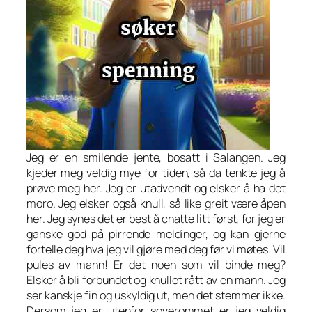
Jeg er en smilende jente, bosatt i Salangen. Jeg
kjeder meg veldig mye for tiden, så da tenkte jeg å
prøve meg her. Jeg er utadvendt og elsker å ha det
moro. Jeg elsker også knull, så like greit være åpen
her. Jeg synes det er best å chatte litt først, for jeg er
ganske god på pirrende meldinger, og kan gjerne
fortelle deg hva jeg vil gjøre med deg før vi møtes. Vil
pules av mann! Er det noen som vil binde meg?
Elsker å bli forbundet og knullet rått av en mann. Jeg
ser kanskje fin og uskyldig ut, men det stemmer ikke.
Dersom jeg er utenfor soverommet er jeg veldig