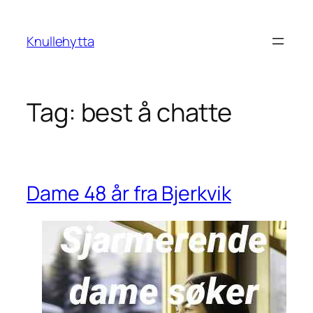
Skip
to
Knullehytta
content
Tag:
best å chatte
Dame 48 år fra Bjerkvik