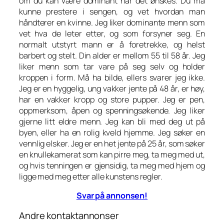
om du kan være dominant når det ønskes. Du må
kunne prestere i sengen, og vet hvordan man
håndterer en kvinne. Jeg liker dominante menn som
vet hva de leter etter, og som forsyner seg. En
normalt utstyrt mann er å foretrekke, og helst
barbert og stelt. Din alder er mellom 55 til 58 år. Jeg
liker menn som tar vare på seg selv og holder
kroppen i form. Må ha bilde, ellers svarer jeg ikke.
Jeg er en hyggelig, ung vakker jente på 48 år, er høy,
har en vakker kropp og store pupper. Jeg er pen,
oppmerksom, åpen og spenningsøkende. Jeg liker
gjerne litt eldre menn. Jeg kan bli med deg ut på
byen, eller ha en rolig kveld hjemme. Jeg søker en
vennlig elsker. Jeg er en het jente på 25 år, som søker
en knullekamerat som kan pirre meg, ta meg med ut,
og hvis tenningen er gjensidig, ta meg med hjem og
ligge med meg etter alle kunstens regler.
Svar på annonsen!
Andre kontaktannonser