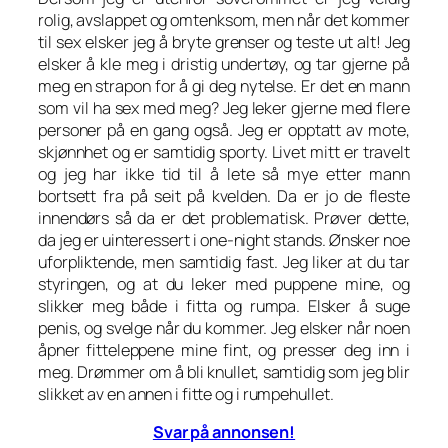
rolig, avslappet og omtenksom, men når det kommer
til sex elsker jeg å bryte grenser og teste ut alt! Jeg
elsker å kle meg i dristig undertøy, og tar gjerne på
meg en strapon for å gi deg nytelse. Er det en mann
som vil ha sex med meg? Jeg leker gjerne med flere
personer på en gang også. Jeg er opptatt av mote,
skjønnhet og er samtidig sporty. Livet mitt er travelt
og jeg har ikke tid til å lete så mye etter mann
bortsett fra på seit på kvelden. Da er jo de fleste
innendørs så da er det problematisk. Prøver dette,
da jeg er uinteressert i one-night stands. Ønsker noe
uforpliktende, men samtidig fast. Jeg liker at du tar
styringen, og at du leker med puppene mine, og
slikker meg både i fitta og rumpa. Elsker å suge
penis, og svelge når du kommer. Jeg elsker når noen
åpner fitteleppene mine fint, og presser deg inn i
meg. Drømmer om å bli knullet, samtidig som jeg blir
slikket av en annen i fitte og i rumpehullet.
Svar på annonsen!