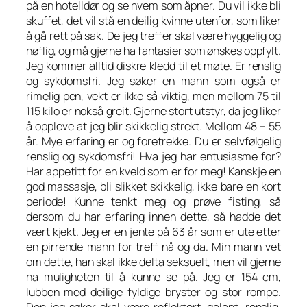
på en hotelldør og se hvem som åpner. Du vil ikke bli
skuffet, det vil stå en deilig kvinne utenfor, som liker
å gå rett på sak. De jeg treffer skal være hyggelig og
høflig, og må gjerne ha fantasier som ønskes oppfylt.
Jeg kommer alltid diskre kledd til et møte. Er renslig
og sykdomsfri. Jeg søker en mann som også er
rimelig pen, vekt er ikke så viktig, men mellom 75 til
115 kilo er nokså greit. Gjerne stort utstyr, da jeg liker
å oppleve at jeg blir skikkelig strekt. Mellom 48 – 55
år. Mye erfaring er og foretrekke. Du er selvfølgelig
renslig og sykdomsfri! Hva jeg har entusiasme for?
Har appetitt for en kveld som er for meg! Kanskje en
god massasje, bli slikket skikkelig, ikke bare en kort
periode! Kunne tenkt meg og prøve fisting, så
dersom du har erfaring innen dette, så hadde det
vært kjekt. Jeg er en jente på 63 år som er ute etter
en pirrende mann for treff nå og da. Min mann vet
om dette, han skal ikke delta seksuelt, men vil gjerne
ha muligheten til å kunne se på. Jeg er 154 cm,
lubben med deilige fyldige bryster og stor rompe.
Den jeg søker skal være reflektert, galant, renslig,