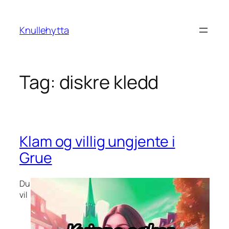
Skip
to
Knullehytta
content
Tag:
diskre kledd
Klam og villig ungjente i
Grue
Du
vil