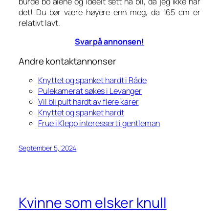
burde bo alene og ideelt sett ha bil, da jeg ikke har
det! Du bør være høyere enn meg, da 165 cm er
relativt lavt.
Svar på annonsen!
Andre kontaktannonser
Knyttet og spanket hardt i Råde
Pulekamerat søkes i Levanger
Vil bli pult hardt av flere karer
Knyttet og spanket hardt
Frue i Klepp interessert i gentleman
September 5, 2024
Kvinne som elsker knull