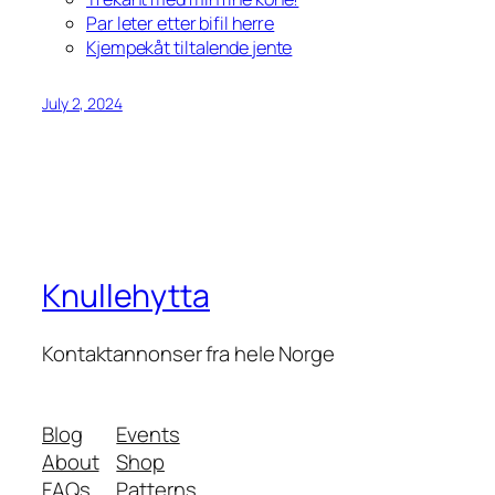
Par leter etter bifil herre
Kjempekåt tiltalende jente
July 2, 2024
Knullehytta
Kontaktannonser fra hele Norge
Blog
Events
About
Shop
FAQs
Patterns