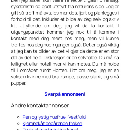
sykdomsfri og godt utstyrt fra naturens side. Jeg er
gift så treff må avtales mer detaljert og planlegges i
forhold til det. Inkluder et bilde av deg selv og skriv
litt utfyllende om deg, jeg vil da ta kontakt. I
utgangspunktet kommer jeg nok til å komme i
kontakt med deg mest hos meg, men vil kunne
treffes hos deg noen ganger også. Det er også viktig
at jeg kan ta bilder av det vi gjør da dette er en stor
del av det hele. Diskresjon er en selvfølge. Du må ha
leilighet eller hotell hvor vi kan møtes. Du må holde
til i området rundt Horten. Litt om meg, jeg er en
voksen kvinne med bra rumpe, passe slank, og små
pupper.
Svar på annonsen!
Andre kontaktannonser
Pen og lystig husfrue i Vestfold
Kjempekåt bedårende frøken
Trekant med min fine kone!