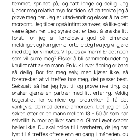
temmet, sprutet på, og tatt lenge og deilig. Jeg
kjeder meg relativt mye for tiden, så da tenkte jeg å
prøve meg her. Jeg er utadvendt og elsker å ha det
morsomt. Jeg tilber også intimt samvær, så like greit
være åpen her. Jeg synes det er best å snakke litt
først, for jeg er forholdsvis god på pirrende
meldinger, og kan gjerne fortelle deg hva jeg vil gjøre
med deg før vi møtes. Vil pules av mann! Er det noen
som vil surre meg? Elsker å bli sammenbundet og
knullet rått av en mann. En kuk i hver åpning er bare
så deilig. Bor for meg selv, men kjører ikke, så
foretrekker at vi treffes hos meg, det passer best.
Seksuelt så har jeg lyst til og prøve nye ting, og
ønsker gjerne en partner med litt erfaring. Veldig
begeistret for samleie og foretrekker å få det
vanligvis, dermed denne annonsen. Det jeg er på
søken etter er en mann mellom 18 – 50 år som har
selvtillit, humor og liker samleie. Glimt i øyet skader
heller ikke. Du skal holde til i nærheten, da jeg har
lyst til å treffes oftere enn en gang i måneden, du