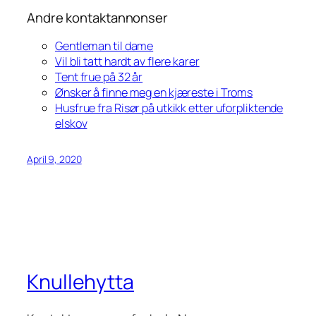
Andre kontaktannonser
Gentleman til dame
Vil bli tatt hardt av flere karer
Tent frue på 32 år
Ønsker å finne meg en kjæreste i Troms
Husfrue fra Risør på utkikk etter uforpliktende
elskov
April 9, 2020
Knullehytta