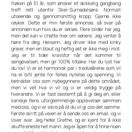
frøken på 51 år, som ønsker et skikkelig gangbang
treff rett utenfor Skei-Surnadalsøra. Normalt
utseende og gjennomsnittlig kropp. Gjerne ikke
røyker. Dette er min første annonse, så svar på
annonsen kun hvis du er seriøs. Flere bilder har jeg,
men det kan vi chatte mer om senere. Jeg venter å
høre fra deg. Heisann. Jeg driver ikke med kinky
greier, men en blaut og heftig akt er ikke meg i mot.
Jeg er til tider kravstor når det kommer til
sengevalsen, men gir 100% tilbake. Har du lyst har
du lov! Vi er et harmonisk par i tredveårene som vil
ha ei bifil jente for felles nytelse og spenning. Vi
betrakter oss som nybegynnere på dette området,
men vi vet hva vi vil og vi er veldig trygge på
hverandre. Vi er fast bestemt på å gi deg en, eller
kanskje flere, uforglemmelige opplevelser sammen
med oss, og vi er sikre på at du vil gi oss det samme.
Første skritt på veien er å sende oss en email, og vi
lover svar. Jeg heter Grethe, og er kjent for å ikke
skuffe eneste het mann. Jeg er åpen for å finne noen