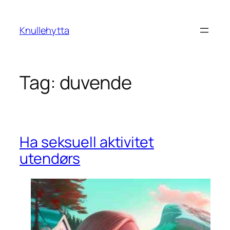
Skip
to
Knullehytta
content
Tag:
duvende
Ha seksuell aktivitet
utendørs