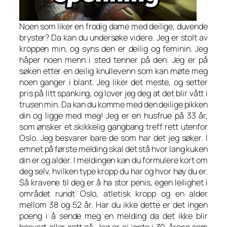
Noen som liker en frodig dame med deilige, duvende
bryster? Da kan du undersøke videre. Jeg er stolt av
kroppen min, og syns den er deilig og feminin. Jeg
håper noen menn i sted tenner på den. Jeg er på
søken etter en deilig knullevenn som kan møte meg
noen ganger i blant. Jeg liker det meste, og setter
pris på litt spanking, og lover jeg deg at det blir vått i
trusen min. Da kan du komme med den deilige pikken
din og ligge med meg! Jeg er en husfrue på 33 år,
som ønsker et skikkelig gangbang treff rett utenfor
Oslo. Jeg besvarer bare de som har det jeg søker. I
emnet på første melding skal det stå hvor lang kuken
din er og alder. I meldingen kan du formulere kort om
deg selv, hvilken type kropp du har og hvor høy du er.
Så kravene til deg er å ha stor penis, egen leilighet i
området rundt Oslo, atletisk kropp og en alder
mellom 38 og 52 år. Har du ikke dette er det ingen
poeng i å sende meg en melding da det ikke blir
besvart eller sett på. Jeg er ei jente i 30-årene som