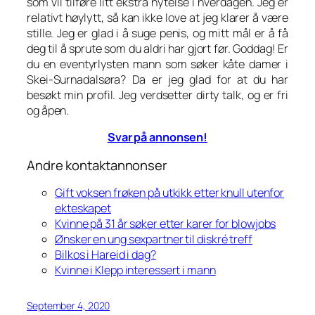
som vil tilføre litt ekstra nytelse i hverdagen. Jeg er
relativt høylytt, så kan ikke love at jeg klarer å være
stille. Jeg er glad i å suge penis, og mitt mål er å få
deg til å sprute som du aldri har gjort før. Goddag! Er
du en eventyrlysten mann som søker kåte damer i
Skei-Surnadalsøra? Da er jeg glad for at du har
besøkt min profil. Jeg verdsetter dirty talk, og er fri
og åpen.
Svar på annonsen!
Andre kontaktannonser
Gift voksen frøken på utkikk etter knull utenfor
ekteskapet
Kvinne på 31 år søker etter karer for blowjobs
Ønsker en ung sexpartner til diskré treff
Bilkos i Hareid i dag?
Kvinne i Klepp interessert i mann
September 4, 2020