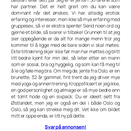
har partner. Det er helt greit om du kan være
dominant når det ønskes. Vi har allsidig erotisk
erfaring og interesser, men ikke så mye erfaring med
gruppesex, så vi er ekstra spente! Send noen ord og
gjerne et bilde, så svarer vi tilbake! Grunnen til at jeg
sier oppegående er da alt for mange menn tror jeg
kommer til å ligge med de bare siden vi skal møtes.
Ekte tiltrekning skjer ikke før man har møttes og blitt
litt bedre kjent for min del, så leter etter en mann
som er sosial, bra og hyggelig, og som kan få meg til
å le og føle meg bra. Om meg da, jente fra Oslo, er en
brunette, 32 år gammel, fint trent da jeg driver mye
med yoga og annen trening. Kroppsfiksert er jeg ikke,
en god personlighet og ølmage er så mye bedre enn
et tomt hode og en sixpack. Du er ideelt sett fra
Østlandet, men jeg er også en del i både Oslo og
Oslo, så jeg kan strekke meg dit. Vet ikke om bildet
mitt er oppe enda, er litt ny på dette.
Svar på annonsen!