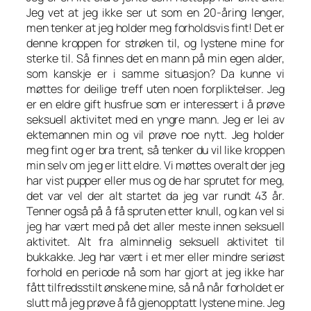
Jeg vet at jeg ikke ser ut som en 20-åring lenger,
men tenker at jeg holder meg forholdsvis fint! Det er
denne kroppen for strøken til, og lystene mine for
sterke til. Så finnes det en mann på min egen alder,
som kanskje er i samme situasjon? Da kunne vi
møttes for deilige treff uten noen forpliktelser. Jeg
er en eldre gift husfrue som er interessert i å prøve
seksuell aktivitet med en yngre mann. Jeg er lei av
ektemannen min og vil prøve noe nytt. Jeg holder
meg fint og er bra trent, så tenker du vil like kroppen
min selv om jeg er litt eldre. Vi møttes overalt der jeg
har vist pupper eller mus og de har sprutet for meg,
det var vel der alt startet da jeg var rundt 43 år.
Tenner også på å få spruten etter knull, og kan vel si
jeg har vært med på det aller meste innen seksuell
aktivitet. Alt fra alminnelig seksuell aktivitet til
bukkakke. Jeg har vært i et mer eller mindre seriøst
forhold en periode nå som har gjort at jeg ikke har
fått tilfredsstilt ønskene mine, så nå når forholdet er
slutt må jeg prøve å få gjenopptatt lystene mine. Jeg