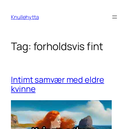
Skip
to
Knullehytta
content
Tag:
forholdsvis fint
Intimt samvær med eldre
kvinne