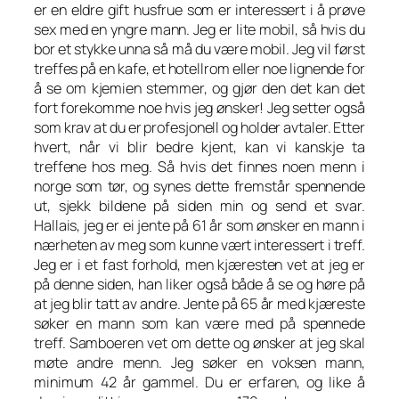
er en eldre gift husfrue som er interessert i å prøve
sex med en yngre mann. Jeg er lite mobil, så hvis du
bor et stykke unna så må du være mobil. Jeg vil først
treffes på en kafe, et hotellrom eller noe lignende for
å se om kjemien stemmer, og gjør den det kan det
fort forekomme noe hvis jeg ønsker! Jeg setter også
som krav at du er profesjonell og holder avtaler. Etter
hvert, når vi blir bedre kjent, kan vi kanskje ta
treffene hos meg. Så hvis det finnes noen menn i
norge som tør, og synes dette fremstår spennende
ut, sjekk bildene på siden min og send et svar.
Hallais, jeg er ei jente på 61 år som ønsker en mann i
nærheten av meg som kunne vært interessert i treff.
Jeg er i et fast forhold, men kjæresten vet at jeg er
på denne siden, han liker også både å se og høre på
at jeg blir tatt av andre. Jente på 65 år med kjæreste
søker en mann som kan være med på spennede
treff. Samboeren vet om dette og ønsker at jeg skal
møte andre menn. Jeg søker en voksen mann,
minimum 42 år gammel. Du er erfaren, og like å