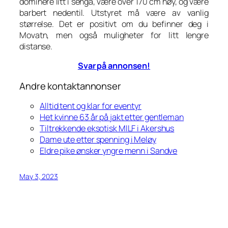
dominere litt i senga, være over 170 cm høy, og være
barbert nedentil. Utstyret må være av vanlig
størrelse. Det er positivt om du befinner deg i
Movatn, men også muligheter for litt lengre
distanse.
Svar på annonsen!
Andre kontaktannonser
Alltid tent og klar for eventyr
Het kvinne 63 år på jakt etter gentleman
Tiltrekkende eksotisk MILF i Akershus
Dame ute etter spenning i Meløy
Eldre pike ønsker yngre menn i Sandve
May 3, 2023