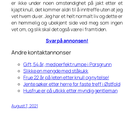
er ikke under noen omstendighet på jakt etter et
kjapt knull, det kommer aldri til å inntreffe uten at jeg
vet hvem du er. Jeg har et helt normalt liv og dette er
en hemmelig og ubekjent side ved meg som ingen
vet om, og slik skal det også være i framtiden.
Svar på annonsen!
Andre kontaktannonser
Gift, 54 år, med perfekt rumpe i Porsgrunn
Slikke en mengde med ståkukk
Frue 22 år på leten etter knull og nytelse!
Jente søker etter herre for faste treff i Østfold
Husfrue er på utkikk etter myndig gentleman
August 7, 2021