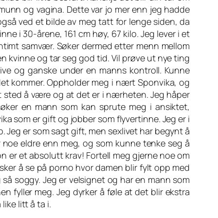
i munn og vagina. Dette var jo mer enn jeg hadde
også ved et bilde av meg tatt for lenge siden, da
ne i 30-årene, 161 cm høy, 67 kilo. Jeg lever i et
g intimt samvær. Søker dermed etter menn mellom
n kvinne og tar seg god tid. Vil prøve ut nye ting
ive og ganske under en manns kontroll. Kunne
 det kommer. Oppholder meg i nært Sponvika, og
t sted å være og at det er i nærheten. Jeg håper
søker en mann som kan sprute meg i ansiktet,
 som er gift og jobber som flyvertinne. Jeg er i
bb. Jeg er som sagt gift, men sexlivet har begynt å
 er noe eldre enn meg, og som kunne tenke seg å
on er et absolutt krav! Fortell meg gjerne noe om
lsker å se på porno hvor damen blir fylt opp med
g så soggy. Jeg er velsignet og har en mann som
fyller meg. Jeg dyrker å føle at det blir ekstra
e litt å ta i.