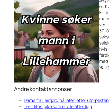
Jeg s
er. K
Er d
munn
ved e
30-år
seksu
sele
hvis
ferdi
med 
95 kg
Andre kontaktannonser
Dame fra Leirfjord på leten etter uforplikte
Tent liten pike som er ute etter ligg