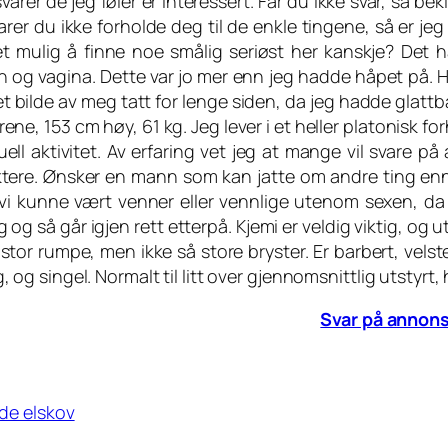
varer de jeg føler er interessert. Får du ikke svar, så be
larer du ikke forholde deg til de enkle tingene, så er j
et mulig å finne noe smålig seriøst her kanskje? Det 
 og vagina. Dette var jo mer enn jeg hadde håpet på. He
t bilde av meg tatt for lenge siden, da jeg hadde glattb
ene, 153 cm høy, 61 kg. Jeg lever i et heller platonisk f
ell aktivitet. Av erfaring vet jeg at mange vil svare på
ktere. Ønsker en mann som kan jatte om andre ting enn 
 vi kunne vært venner eller vennlige utenom sexen, da 
g og så går igjen rett etterpå. Kjemi er veldig viktig, og u
stor rumpe, men ikke så store bryster. Er barbert, velst
, og singel. Normalt til litt over gjennomsnittlig utstyrt, 
Svar på annon
nde elskov