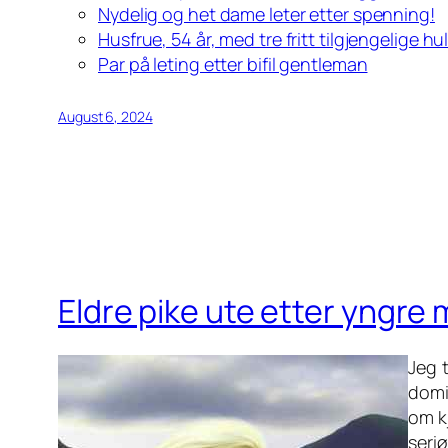
Nydelig og het dame leter etter spenning!
Husfrue, 54 år, med tre fritt tilgjengelige hu
Par på leting etter bifil gentleman
August 6, 2024
Eldre pike ute etter yngre 
Jeg 
domi
om k
seriø