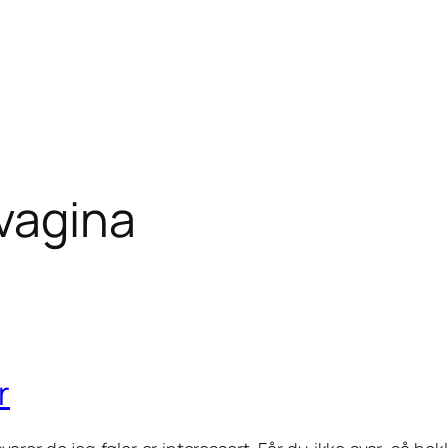
 vagina
r