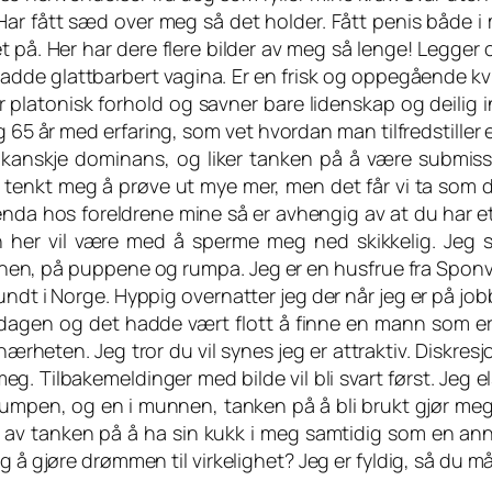
? Har fått sæd over meg så det holder. Fått penis både 
t på. Her har dere flere bilder av meg så lenge! Legger 
adde glattbarbert vagina. Er en frisk og oppegående kvin
er platonisk forhold og savner bare lidenskap og deili
 65 år med erfaring, som vet hvordan man tilfredstiller e
kanskje dominans, og liker tanken på å være submiss
 tenkt meg å prøve ut mye mer, men det får vi ta som
enda hos foreldrene mine så er avhengig av at du har e
 her vil være med å sperme meg ned skikkelig. Jeg 
en, på puppene og rumpa. Jeg er en husfrue fra Sponvika
rundt i Norge. Hyppig overnatter jeg der når jeg er på jo
 hverdagen og det hadde vært flott å finne en mann som
ærheten. Jeg tror du vil synes jeg er attraktiv. Diskresj
g. Tilbakemeldinger med bilde vil bli svart først. Jeg e
 rumpen, og en i munnen, tanken på å bli brukt gjør me
av tanken på å ha sin kukk i meg samtidig som en annen 
å gjøre drømmen til virkelighet? Jeg er fyldig, så du må lik