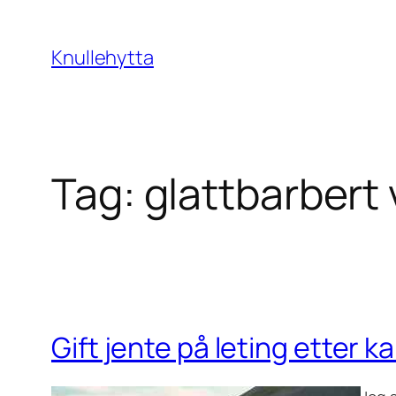
Skip
to
Knullehytta
content
Tag:
glattbarbert
Gift jente på leting etter ka