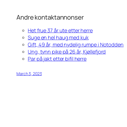
Andre kontaktannonser
Het frue 37 år ute etter herre
Suge en hel haug med kuk
Gift, 49 år, med nydelig rumpe i Notodden
Ung, tynn pike på 26 år, Kjøllefjord
Par på jakt etter bifil herre
March 3, 2023