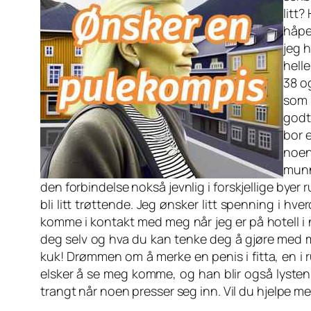
litt
håpe
jeg h
hell
38 og
som 
godt
bor 
noen
munn
den forbindelse nokså jevnlig i forskjellige byer 
bli litt trøttende. Jeg ønsker litt spenning i
komme i kontakt med meg når jeg er på hotell i n
deg selv og hva du kan tenke deg å gjøre med me
kuk! Drømmen om å merke en penis i fitta, en i
elsker å se meg komme, og han blir også lysten 
trangt når noen presser seg inn. Vil du hjelpe meg 