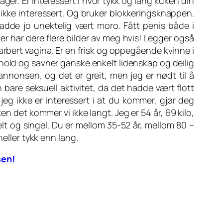
klager. Er interessert i hvor tykk og lang kuken din
eg ikke interessert. Og bruker blokkeringsknappen.
hadde jo unektelig vært moro. Fått penis både i
r har dere flere bilder av meg hvis! Legger også
arbert vagina. Er en frisk og oppegående kvinne i
orhold og savner ganske enkelt lidenskap og deilig
 annonsen, og det er greit, men jeg er nødt til å
bare seksuell aktivitet, da det hadde vært flott
jeg ikke er interessert i at du kommer, gjør deg
ten det kommer vi ikke langt. Jeg er 54 år, 69 kilo,
elt og singel. Du er mellom 35-52 år, mellom 80 –
heller tykk enn lang.
sen!