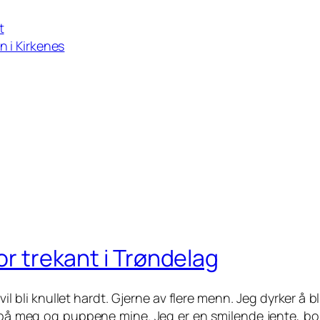
t
n i Kirkenes
or trekant i Trøndelag
l bli knullet hardt. Gjerne av flere menn. Jeg dyrker å bl
 på meg og puppene mine. Jeg er en smilende jente, bos