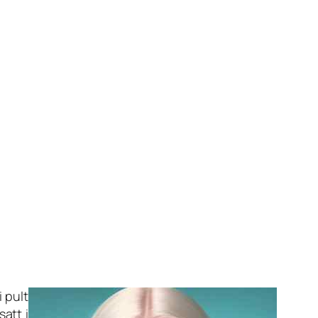
i pult
att i