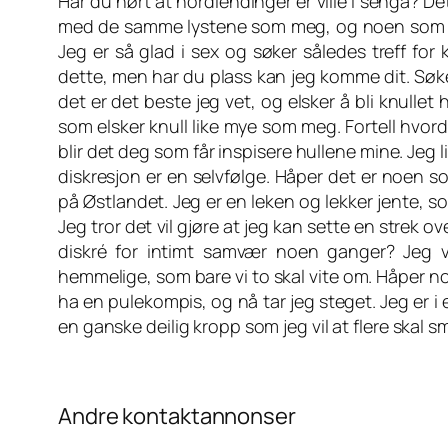
Har du hørt at nordlendinger er ville i senga? De
med de samme lystene som meg, og noen som vil c
Jeg er så glad i sex og søker således treff for
dette, men har du plass kan jeg komme dit. Søker
det er det beste jeg vet, og elsker å bli knulle
som elsker knull like mye som meg. Fortell hvor
blir det deg som får inspisere hullene mine. Jeg 
diskresjon er en selvfølge. Håper det er noen so
på Østlandet. Jeg er en leken og lekker jente, s
Jeg tror det vil gjøre at jeg kan sette en stre
diskré for intimt samvær noen ganger? Jeg v
hemmelige, som bare vi to skal vite om. Håper n
ha en pulekompis, og nå tar jeg steget. Jeg er i 
en ganske deilig kropp som jeg vil at flere skal
Andre kontaktannonser