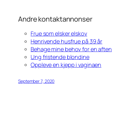
Andre kontaktannonser
Frue som elsker elskov
Henrivende husfrue på 39 år
Behage mine behov for en aften
Ung fristende blondine
Oppleve en kjepp i vaginaen
September 7, 2020