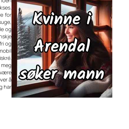
r noen
kses.
e for
 suge,
de og
nskje
fri og
mobil
skré.
e meg
 være
ver å
eg har