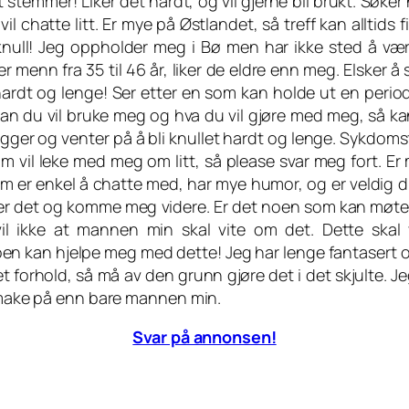
t stemmer! Liker det hardt, og vil gjerne bli brukt. Søke
hatte litt. Er mye på Østlandet, så treff kan alltids fi
 knull! Jeg oppholder meg i Bø men har ikke sted å vær
 menn fra 35 til 46 år, liker de eldre enn meg. Elsker å
t hardt og lenge! Ser etter en som kan holde ut en perio
dan du vil bruke meg og hva du vil gjøre med meg, så ka
ligger og venter på å bli knullet hardt og lenge. Sykdoms
m vil leke med meg om litt, så please svar meg fort. Er 
om er enkel å chatte med, har mye humor, og er veldig di
k over det og komme meg videre. Er det noen som kan møt
il ikke at mannen min skal vite om det. Dette skal
oen kan hjelpe meg med dette! Jeg har lenge fantasert o
et forhold, så må av den grunn gjøre det i det skjulte. J
 smake på enn bare mannen min.
Svar på annonsen!