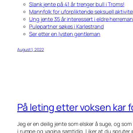
Slank jente på 41 år trenger bull i Troms!
Mannfolk for uforpliktende seksuell aktivite
Ung jente 35 år interessert i eldre herreman
Pulepartner søkes i Karlestrand
Ser etter en lysten gentleman
August 1, 2022
På leting etter voksen kar f
Jeg er en deilig jente som elsker å suge, og som vi
i rumpe og vagina samtidig. Liker at du spruter