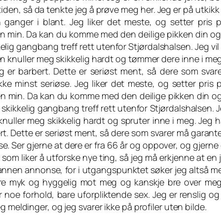
tiden, så da tenkte jeg å prøve meg her. Jeg er på utkikk
nger i blant. Jeg liker det meste, og setter pris på
rusen min. Da kan du komme med den deilige pikken din og
elig gangbang treff rett utenfor Stjørdalshalsen. Jeg vil
 knuller meg skikkelig hardt og tømmer dere inne i meg
og er barbert. Dette er seriøst ment, så dere som svar
ke minst seriøse. Jeg liker det meste, og setter pris på
rusen min. Da kan du komme med den deilige pikken din og
skikkelig gangbang treff rett utenfor Stjørdalshalsen. J
knuller meg skikkelig hardt og spruter inne i meg. Jeg h
ert. Dette er seriøst ment, så dere som svarer må garant
e. Ser gjerne at dere er fra 66 år og oppover, og gjerne 
 som liker å utforske nye ting, så jeg må erkjenne at en 
en annen annonse, for i utgangspunktet søker jeg altså
ære myk og hyggelig mot meg og kanskje bre over me
 noe forhold, bare uforpliktende sex. Jeg er renslig o
 meldinger, og jeg svarer ikke på profiler uten bilde.