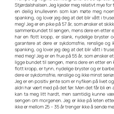
Stjørdalshalsen. Jeg kjeder meg relativt mye for 
en deilig knullevenn som kan møte meg noen ga
spanking, og lover jeg deg at det blir vått i t
meg! Jeg er en pike på 57 år, som ønsker et skikk
sammenbundet til sengen, mens dere en etter en
har en flott kropp, er slank, nydelige bryster 
garantere at dere er sykdomsfrie, renslige og ik
spanking, og lover jeg deg at det blir vått i t
med meg! Jeg er en frue på 55 år, som ønsker et 
ligge bundet til sengen, mens dere en etter en 
flott kropp, er tynn, nydelige bryster og er barb
dere er sykdomsfrie, renslige og ikke minst seriøs
Jeg er en positiv jente som er nyfiken på livet og
aldri har vært med på det før. Men det får bli 
kan ta meg litt hardt, men samtidig kunne v
sengen om morgenen. Jeg er ikke på leten etter
ikke er mellom 25 – 35 år trenger ikke å sende meg