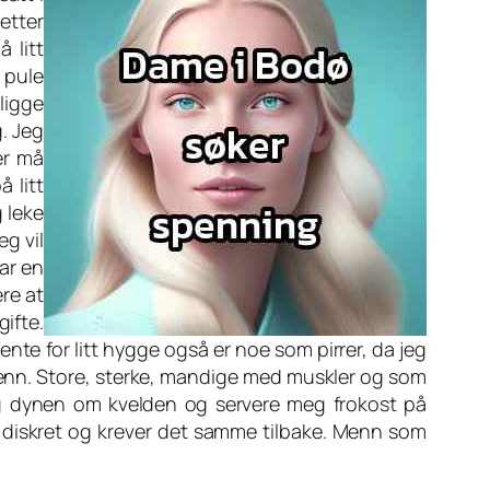
 etter
 litt
 pule
 ligge
. Jeg
er må
 litt
 leke
eg vil
ar en
ere at
gifte.
jente for litt hygge også er noe som pirrer, da jeg
 menn. Store, sterke, mandige med muskler og som
g dynen om kvelden og servere meg frokost på
g diskret og krever det samme tilbake. Menn som