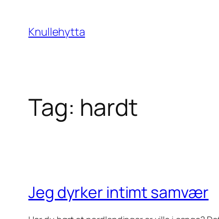
Skip
to
Knullehytta
content
Tag:
hardt
Jeg dyrker intimt samvær