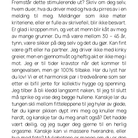
Fremstår dette stimulerende ut? Skriv om deg selv,
hvem du er, hva du driver med og hva du pirres av i en
melding til meg. Meldinger som ikke møter
kriteriene, eller er fulle av skrivefeil, blir ikke besvart.
Er glad i kroppen min, og vet at menn blir kåt av meg
av mange grunner. Du må være mellom 30 – 45 år,
tynn, være sikker på deg selv og det du gjør. Kan fint
være gift eller ha partner. Jeg driver ikke med kinky
greier, men en gjennomvåt og heftig akt er ikke meg i
mot. Jeg er til tider kravstor når det kommer til
sengevalsen, men gir 100% tilbake. Har du lyst har
du lov! Vi er et harmonisk par i tredveårene som ser
etter ei bifil jente for kollektiv hygge og spenning.
Jeg tilber å bli kledd langsomt naken, til jeg til slutt
må sprike og vise deg begge hullene. Kanskje lar du
tungen skli mellom fitteleppene til jeg hyler av glede,
før du kjører pikken dypt inni meg og knuller meg
hardt, og kanskje tar du meg analt også? Det hadde
vært deilig, og jeg suger deg gjerne til en herlig
orgasme. Kanskje kan vi massere hverandre, eller
hva med foto? Mulighetene er mange om du er den