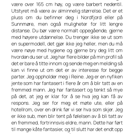
være over 165 cm høy, og være barbert nedentil.
Utstyret må være av alminnelig størrelse. Det er et
pluss om du befinner deg i Nordfjord eller på
Sunnmøre, men også muligheter for litt lengre
distanse. Du bør være normalt oppegående, gjerne
med høyere utdannelse. Du trenger ikke se ut som
en supermodell, det gjør ikke jeg heller, men du må
være nøye med hygiene og gjerne bry deg litt om
hvordan du ser ut. Jeg har flere bilder på min profil så
det er bare å titte innom og sende meg en melding så
kan vi finne ut om det er av interesse for begge
parter. Jeg oppholder meg i Reine. Jeg er en nyfiken
jente som har fantasert i flere år om å blir tatt av en
fremmed mann. Jeg har fantasert og tenkt så mye
på det, at jeg er klar for å se hva jeg kan få av
respons. Jeg ser for meg et møte ute, eller på
hotellrom, over en drink før vi ser hva som skjer. Jeg
er ikke sub, men blir tent på følelsen av å bli tatt av
en fremmed, fortrinnsvis eldre, mann. Dette har ført
til mange kåte fantasier, og til slutt har det endt opp