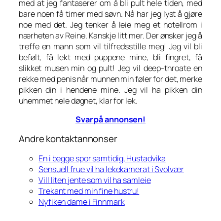
med at jeg fantaserer om å bli pult hele tiden, med
bare noen få timer med søvn. Nå har jeg lyst å gjøre
noe med det. Jeg tenker å leie meg et hotellrom i
nærheten av Reine. Kanskje litt mer. Der ønsker jeg å
treffe en mann som vil tilfredsstille meg! Jeg vil bli
befølt, få lekt med puppene mine, bli fingret, få
slikket musen min og pult! Jeg vil deep-throate en
rekke med penis når munnen min føler for det, merke
pikken din i hendene mine. Jeg vil ha pikken din
uhemmet hele døgnet, klar for lek.
Svar på annonsen!
Andre kontaktannonser
En i begge spor samtidig, Hustadvika
Sensuell frue vil ha lekekamerat i Svolvær
Vill liten jente som vil ha samleie
Trekant med min fine hustru!
Nyfiken dame i Finnmark