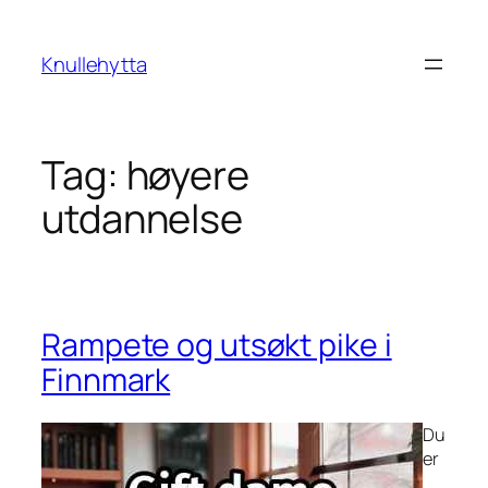
Skip
to
Knullehytta
content
Tag:
høyere
utdannelse
Rampete og utsøkt pike i
Finnmark
Du
er