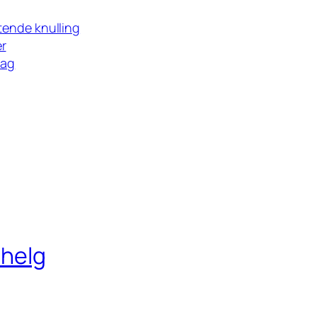
ktende knulling
er
lag
 helg