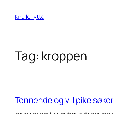
Skip
to
Knullehytta
content
Tag:
kroppen
Tennende og vill pike søke