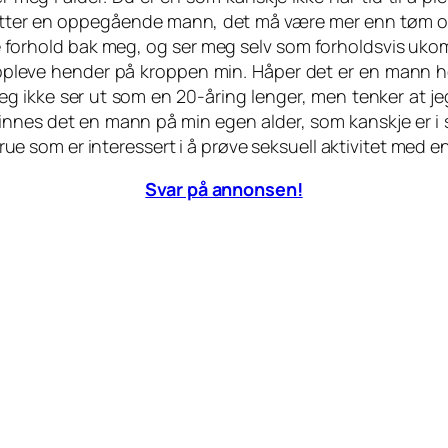
kk etter en oppegående mann, det må være mer enn tøm og
e forhold bak meg, og ser meg selv som forholdsvis ukom
oppleve hender på kroppen min. Håper det er en mann he
at jeg ikke ser ut som en 20-åring lenger, men tenker at
 Så finnes det en mann på min egen alder, som kanskje er 
t frue som er interessert i å prøve seksuell aktivitet med
Svar på annonsen!