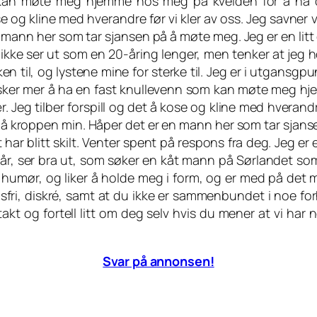
kan møte meg hjemme hos meg på kvelden for å ha d
ose og kline med hverandre før vi kler av oss. Jeg savner 
 mann her som tar sjansen på å møte meg. Jeg er en litt 
g ikke ser ut som en 20-åring lenger, men tenker at jeg 
n til, og lystene mine for sterke til. Jeg er i utgansgp
 ønsker mer å ha en fast knullevenn som kan møte meg h
. Jeg tilber forspill og det å kose og kline med hverand
r på kroppen min. Håper det er en mann her som tar sjans
 har blitt skilt. Venter spent på respons fra deg. Jeg er
hår, ser bra ut, som søker en kåt mann på Sørlandet so
nt humør, og liker å holde meg i form, og er med på det 
sfri, diskré, samt at du ikke er sammenbundet i noe for
takt og fortell litt om deg selv hvis du mener at vi har n
Svar på annonsen!