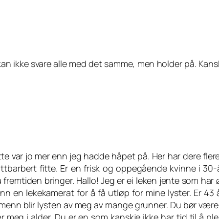
kan ikke svare alle med det samme, men holder på. Kanskj
ette var jo mer enn jeg hadde håpet på. Her har dere fler
attbarbert fitte. Er en frisk og oppegående kvinne i 30
va fremtiden bringer. Hallo! Jeg er ei leken jente som 
en lekekamerat for å få utløp for mine lyster. Er 43 
t menn blir lysten av meg av mange grunner. Du bør være m
 meg i alder. Du er en som kanskje ikke har tid til å pl