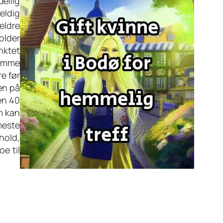
eilig
veldig
eldre
holder
unktet
jemme
re før
en på
 en 40
m kan
meste
hold,
oe til