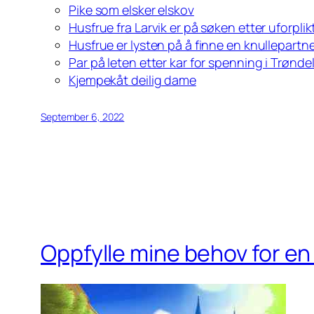
Pike som elsker elskov
Husfrue fra Larvik er på søken etter uforpli
Husfrue er lysten på å finne en knullepartn
Par på leten etter kar for spenning i Trønde
Kjempekåt deilig dame
September 6, 2022
Oppfylle mine behov for en