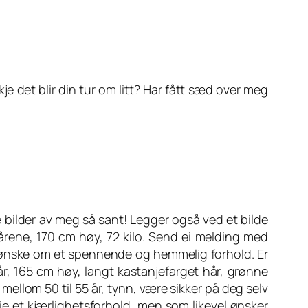
e det blir din tur om litt? Har fått sæd over meg
e bilder av meg så sant! Legger også ved et bilde
-årene, 170 cm høy, 72 kilo. Send ei melding med
har ønske om et spennende og hemmelig forhold. Er
år, 165 cm høy, langt kastanjefarget hår, grønne
ellom 50 til 55 år, tynn, være sikker på deg selv
eie et kjærlighetsforhold, men som likevel ønsker