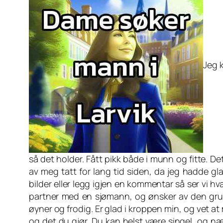
Jeg 
så det holder. Fått pikk både i munn og fitte. D
av meg tatt for lang tid siden, da jeg hadde gl
bilder eller legg igjen en kommentar så ser vi h
partner med en sjømann, og ønsker av den grunn 
øyner og frodig. Er glad i kroppen min, og vet a
og det du gjør. Du kan helst være singel, og nær