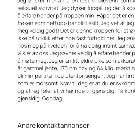
Jeg ønsker mer å ha en fast knullevenn som 
seksuell aktivitet. Jeg dyrker forspill og det å k
å erfare hender på kroppen min. Håper det er en
frøken som nettopp har blitt skilt. Jeg vet at je
meg veldig godt! Det er denne kroppen for strøke
ikke på utkikk etter noe fast forhold her. Jeg
hos meg på kvelden for å ha deilig intimt samvær
vi kler av oss. Jeg savner veldig å erfare hende
å møte meg. Jeg er en litt eldre pike som akkurat
år gammel jente, 170 cm høy og 64 kilo, mørkt 
bli min partner i og utenfor sengen. Jeg har fi
som er morsomt. Krav til deg er at du er sykdom
og at jeg føler at vi har noe til gjensidig. Ta kon
gjensidig. Goddag.
Andre kontaktannonser