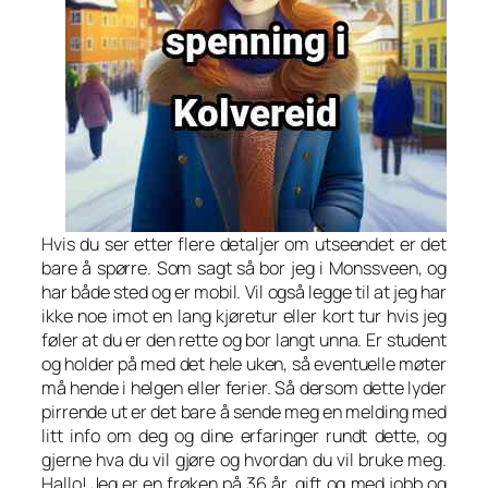
Hvis du ser etter flere detaljer om utseendet er det
bare å spørre. Som sagt så bor jeg i Monssveen, og
har både sted og er mobil. Vil også legge til at jeg har
ikke noe imot en lang kjøretur eller kort tur hvis jeg
føler at du er den rette og bor langt unna. Er student
og holder på med det hele uken, så eventuelle møter
må hende i helgen eller ferier. Så dersom dette lyder
pirrende ut er det bare å sende meg en melding med
litt info om deg og dine erfaringer rundt dette, og
gjerne hva du vil gjøre og hvordan du vil bruke meg.
Hallo! Jeg er en frøken på 36 år, gift og med jobb og