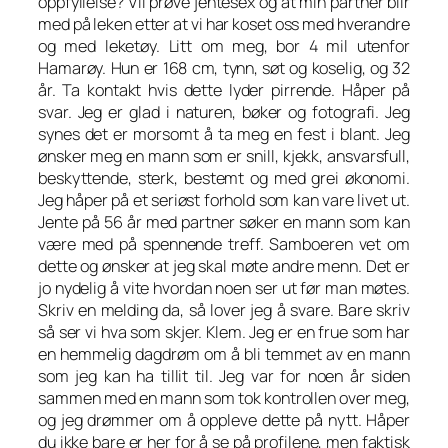
oppfyllelse? Vil prøve jentesex og at min partner blir
med på leken etter at vi har koset oss med hverandre
og med leketøy. Litt om meg, bor 4 mil utenfor
Hamarøy. Hun er 168 cm, tynn, søt og koselig, og 32
år. Ta kontakt hvis dette lyder pirrende. Håper på
svar. Jeg er glad i naturen, bøker og fotografi. Jeg
synes det er morsomt å ta meg en fest i blant. Jeg
ønsker meg en mann som er snill, kjekk, ansvarsfull,
beskyttende, sterk, bestemt og med grei økonomi.
Jeg håper på et seriøst forhold som kan vare livet ut.
Jente på 56 år med partner søker en mann som kan
være med på spennende treff. Samboeren vet om
dette og ønsker at jeg skal møte andre menn. Det er
jo nydelig å vite hvordan noen ser ut før man møtes.
Skriv en melding da, så lover jeg å svare. Bare skriv
så ser vi hva som skjer. Klem. Jeg er en frue som har
en hemmelig dagdrøm om å bli temmet av en mann
som jeg kan ha tillit til. Jeg var for noen år siden
sammen med en mann som tok kontrollen over meg,
og jeg drømmer om å oppleve dette på nytt. Håper
du ikke bare er her for å se på profilene, men faktisk