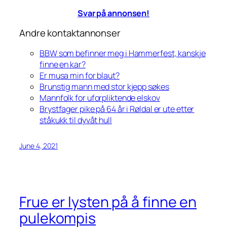
Svar på annonsen!
Andre kontaktannonser
BBW som befinner meg i Hammerfest, kanskje
finne en kar?
Er musa min for blaut?
Brunstig mann med stor kjepp søkes
Mannfolk for uforpliktende elskov
Brystfager pike på 64 år i Røldal er ute etter
ståkukk til dyvåt hull
June 4, 2021
Frue er lysten på å finne en
pulekompis