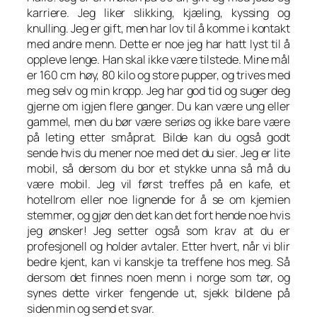
karriere. Jeg liker slikking, kjæling, kyssing og
knulling. Jeg er gift, men har lov til å komme i kontakt
med andre menn. Dette er noe jeg har hatt lyst til å
oppleve lenge. Han skal ikke være tilstede. Mine mål
er 160 cm høy, 80 kilo og store pupper, og trives med
meg selv og min kropp. Jeg har god tid og suger deg
gjerne om igjen flere ganger. Du kan være ung eller
gammel, men du bør være seriøs og ikke bare være
på leting etter småprat. Bilde kan du også godt
sende hvis du mener noe med det du sier. Jeg er lite
mobil, så dersom du bor et stykke unna så må du
være mobil. Jeg vil først treffes på en kafe, et
hotellrom eller noe lignende for å se om kjemien
stemmer, og gjør den det kan det fort hende noe hvis
jeg ønsker! Jeg setter også som krav at du er
profesjonell og holder avtaler. Etter hvert, når vi blir
bedre kjent, kan vi kanskje ta treffene hos meg. Så
dersom det finnes noen menn i norge som tør, og
synes dette virker fengende ut, sjekk bildene på
siden min og send et svar.