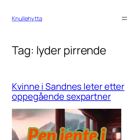
Skip
to
Knullehytta
content
Tag:
lyder pirrende
Kvinne i Sandnes leter etter
oppegående sexpartner