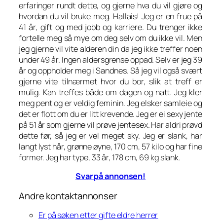
erfaringer rundt dette, og gjerne hva du vil gjøre og
hvordan du vil bruke meg. Hallais! Jeg er en frue på
41 år, gift og med jobb og karriere. Du trenger ikke
fortelle meg så mye om deg selv om du ikke vil. Men
jeg gjerne vil vite alderen din da jeg ikke treffer noen
under 49 år. Ingen aldersgrense oppad. Selv er jeg 39
år og oppholder meg i Sandnes. Så jeg vil også svært
gjerne vite tilnærmet hvor du bor, slik at treff er
mulig. Kan treffes både om dagen og natt. Jeg kler
meg pent og er veldig feminin. Jeg elsker samleie og
det er flott om du er litt krevende. Jeg er ei sexy jente
på 51 år som gjerne vil prøve jentesex. Har aldri prøvd
dette før, så jeg er vel meget sky. Jeg er slank, har
langt lyst hår, grønne øyne, 170 cm, 57 kilo og har fine
former. Jeg har type, 33 år, 178 cm, 69 kg slank.
Svar på annonsen!
Andre kontaktannonser
Er på søken etter gifte eldre herrer