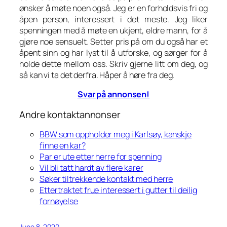
ønsker å møte noen også. Jeg er en forholdsvis fri og
åpen person, interessert i det meste. Jeg liker
spenningen med å møte en ukjent, eldre mann, for å
gjøre noe sensuelt. Setter pris på om du også har et
åpent sinn og har lyst til å utforske, og sørger for å
holde dette mellom oss. Skriv gjerne litt om deg, og
så kan vi ta det derfra. Håper å høre fra deg.
Svar på annonsen!
Andre kontaktannonser
BBW som oppholder meg i Karlsøy, kanskje
finne en kar?
Par er ute etter herre for spenning
Vil bli tatt hardt av flere karer
Søker tiltrekkende kontakt med herre
Ettertraktet frue interessert i gutter til deilig
fornøyelse
June 8, 2020