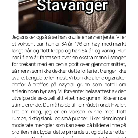
Jeg ønsker også å se han knulle en annen jente. Vi er
et voksent par, hun er 34 år, 176 cm høy, med mørkt
langt hår og flott kropp og han 54 år og vanlig. Hun
har i flere år fantasert over en ekstra mann i sengen
for trekant med en penis godt over gjennomsnittet,
så menn som ikke dekker dette kriteriet trenger ikke
svare. Lengde teller mest. Vi bor ikke alene og ønsker
derfor å treffes på nøytral grunn som hotell om
anledningen byr seg. Vi forventer helseattest av den
utvalgte da seksuell aktivitet med gummi ikke er noe
stimulerende. Du må holde til i området rundt Hvaler.
Litt om meg, jeg er en voksen kvinne med flott
rumpe, riktig slank, og små pupper. Liker piercinger i
moderate mengder som kan sees på bildene inne på
profilen min. Lyder dette pirrende ut og du leter etter