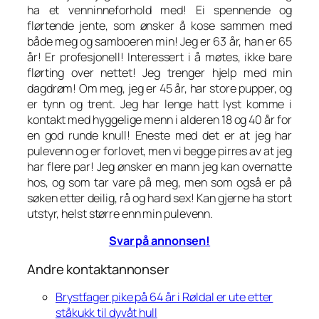
ha et venninneforhold med! Ei spennende og
flørtende jente, som ønsker å kose sammen med
både meg og samboeren min! Jeg er 63 år, han er 65
år! Er profesjonell! Interessert i å møtes, ikke bare
flørting over nettet! Jeg trenger hjelp med min
dagdrøm! Om meg, jeg er 45 år, har store pupper, og
er tynn og trent. Jeg har lenge hatt lyst komme i
kontakt med hyggelige menn i alderen 18 og 40 år for
en god runde knull! Eneste med det er at jeg har
pulevenn og er forlovet, men vi begge pirres av at jeg
har flere par! Jeg ønsker en mann jeg kan overnatte
hos, og som tar vare på meg, men som også er på
søken etter deilig, rå og hard sex! Kan gjerne ha stort
utstyr, helst større enn min pulevenn.
Svar på annonsen!
Andre kontaktannonser
Brystfager pike på 64 år i Røldal er ute etter
ståkukk til dyvåt hull