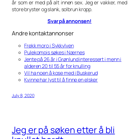
år som er med på alt innen sex. Jeg er vakker, med
store bryster og slank, solbrun kropp.
Svar på annonsen!
Andre kontaktannonser
Frekk moro i Sykkylven
Pulekompis søkes i Nærnes
Jente på 26 år i Grønlund interessert i menn i
alderen 20 til 55 år for knulling
Vil ha noen å kose med i Buskerud
Kvinne har lyst til å finne en elsker
July 8, 2020
Jeg er på søken etter å bli