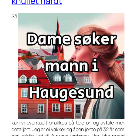
knullet hardt
Så
kan vi eventuelt snakkes på telefon og avtale mer
detaljert. Jeg er ei vakker og åpen jente på 32 år som
har veldig lyst til å prøve jentesex. Har ikke prøvd