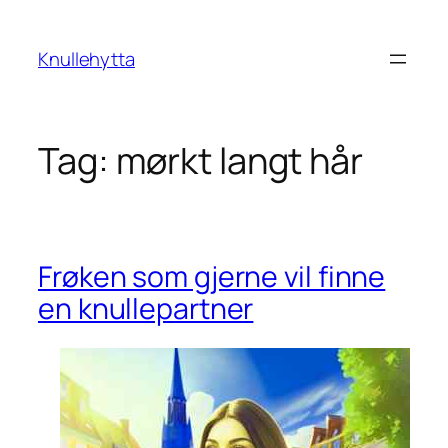
Skip
to
Knullehytta
content
Tag:
mørkt langt hår
Frøken som gjerne vil finne
en knullepartner