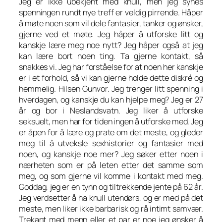
Jeg er ikke ubekjent med knull, men jeg synes
spenningen rundt nye treff er veldig pirrende. Håper
å møte noen som vil dele fantasier, tanker og ønsker,
gjerne ved et møte. Jeg håper å utforske litt og
kanskje lære meg noe nytt? Jeg håper også at jeg
kan lære bort noen ting. Ta gjerne kontakt, så
snakkes vi. Jeg har forståelse for at noen her kanskje
er i et forhold, så vi kan gjerne holde dette diskré og
hemmelig. Hilsen Gunvor. Jeg trenger litt spenning i
hverdagen, og kanskje du kan hjelpe meg? Jeg er 27
år og bor i Neslandsvatn. Jeg liker å utforske
seksuelt, men har for tiden ingen å utforske med. Jeg
er åpen for å lære og prate om det meste, og gleder
meg til å utveksle sexhistorier og fantasier med
noen, og kanskje noe mer? Jeg søker etter noen i
nærheten som er på leten etter det samme som
meg, og som gjerne vil komme i kontakt med meg.
Goddag, jeg er en tynn og tiltrekkende jente på 62 år.
Jeg verdsetter å ha knull utendørs, og er med på det
meste, men liker ikke barbarisk og rå intimt samvær.
Trekant med menn eller et par er noe jeg ønsker å