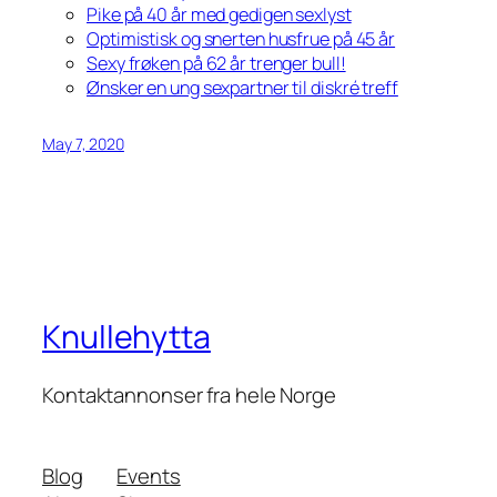
Pike på 40 år med gedigen sexlyst
Optimistisk og snerten husfrue på 45 år
Sexy frøken på 62 år trenger bull!
Ønsker en ung sexpartner til diskré treff
May 7, 2020
Knullehytta
Kontaktannonser fra hele Norge
Blog
Events