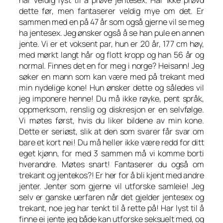
dette før, men fantaserer veldig mye om det. Er
sammen med en på 47 år som også gjerne vil se meg
ha jentesex. Jeg ønsker også å se han pule en annen
jente. Vi er et voksent par, hun er 20 år, 177 cm høy,
med mørkt langt hår og flott kropp og han 56 år og
normal. Finnes det en for meg i norge? Heisann! Jeg
søker en mann som kan være med på trekant med
min nydelige kone! Hun ønsker dette og således vil
jeg imponere henne! Du må ikke røyke, pent språk,
oppmerksom, renslig og diskresjon er en selvfølge.
Vi møtes først, hvis du liker bildene av min kone.
Dette er seriøst, slik at den som svarer får svar om
bare et kort nei! Du må heller ikke være redd for ditt
eget kjønn, for med 3 sammen må vi komme borti
hverandre. Møtes snart! Fantaserer du også om
trekant og jentekos?! Er her for å bli kjent med andre
jenter. Jenter som gjerne vil utforske samleie! Jeg
selv er ganske uerfaren når det gjelder jentesex og
trekant, noe jeg har tenkt til å rette på! Har lyst til å
finne ei jente jeg både kan utforske seksuelt med, og