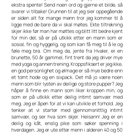
ekstra spente! Send noen ord og gjerne et bilde, så
svarer vi tilbake! Grunnen til at jeg sier oppegående
er siden alt for mange menn tror jeg kommer til å
ligge med de bare da vi skal møtes. Ekte tiltrekning
skjer ikke før man har møttes og blitt litt bedre kjent
for min del, så er på utkikk etter en mann som er
sosial, fin og hyggelig, og som kan få meg til å le og
føle meg bra. Om meg da, jente fra Hvaler, er en
brunette, 50 år gammel, fint trent da jeg driver mye
med yoga og annen trening. Kroppsfiksert er jeg ikke,
en god personlighet og ølmage er så mye bedre enn
et tomt hode og en sixpack. Det må jo være noen
menn som blir lysten av deilige og store pupper? Jeg
håper å finne en mann som liker kroppen min, og
som er på utkikk etter deilig intimt samvær med
meg. Jeg er åpen for at vi kan utvikle et forhold. Jeg
tenker at vi starter med gjennomsnittlig intimt
samvær, og ser hva som skjer. Heisann! Jeg er en
deilig og kåt, enslig pike som søker spenning i
hverdagen. Jeg er ute etter menn i alderen 40 og 50