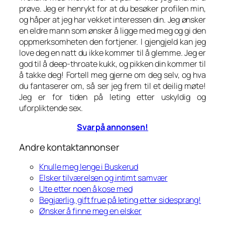
prøve. Jeg er henrykt for at du besøker profilen min,
og håper at jeg har vekket interessen din. Jeg ønsker
en eldre mann som ønsker å ligge med meg og gi den
oppmerksomheten den fortjener. I gjengjeld kan jeg
love deg en natt du ikke kommer til å glemme. Jeg er
god til å deep-throate kukk, og pikken din kommer til
å takke deg! Fortell meg gjerne om deg selv, og hva
du fantaserer om, så ser jeg frem til et deilig møte!
Jeg er for tiden på leting etter uskyldig og
uforpliktende sex.
Svar på annonsen!
Andre kontaktannonser
Knulle meg lenge i Buskerud
Elsker tilværelsen og intimt samvær
Ute etter noen å kose med
Begjærlig, gift frue på leting etter sidesprang!
Ønsker å finne meg en elsker