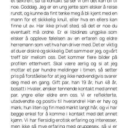
et sextreff, så ta kontakt så ser vi om det kan bli til
noe. Goddag. Jeg er en ung jente som elsker å reise
rundt, og kunne da fint tenke meg å bli kjent med en
mann for et skikkelig knull, eller hva en ellers kan
finne ut av. Har ikke privat sted, så det er noe du
eventuelt må ordne. Er ei libidinøs ungpike som
elsker å oppleve følelsen av en erfaren og eldre
herremann som vet hva han driver med. Det er viktig
at du er diskré og skikkelig. Det samme er jeg, og vårt
treff blir mellom oss. Det kommer flere bilder på
profilen etterhvert. Skal være ærlig og si at jeg
mottar et par hundre meldinger i timen, så setter
pris på forståelse for at jeg ikke nødvendigvis svarer
deg med en gang. Gift par, han 19 år, hun 48 år,
bosatt i Hvaler, ønsker tennende kontakt med annet
par, yngre eller eldre enn oss. Vi er reflekterte,
utadvendte og positiv til hverandre! Han er høy og
mørk, hun liten og fin med mørkt langt hår, og vi har
begge enkel for å komme i kontakt med det annet
kjønn. Vi har flersidig erotisk erfaring og interesser,
men ikke så mye erfaring med gruppesex, så vi er