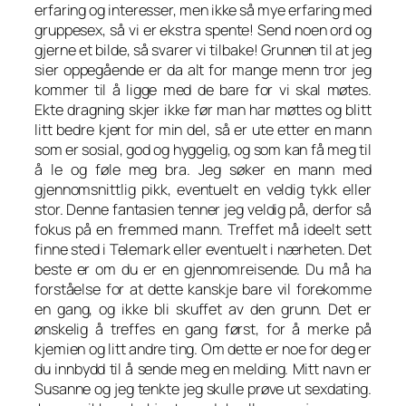
erfaring og interesser, men ikke så mye erfaring med
gruppesex, så vi er ekstra spente! Send noen ord og
gjerne et bilde, så svarer vi tilbake! Grunnen til at jeg
sier oppegående er da alt for mange menn tror jeg
kommer til å ligge med de bare for vi skal møtes.
Ekte dragning skjer ikke før man har møttes og blitt
litt bedre kjent for min del, så er ute etter en mann
som er sosial, god og hyggelig, og som kan få meg til
å le og føle meg bra. Jeg søker en mann med
gjennomsnittlig pikk, eventuelt en veldig tykk eller
stor. Denne fantasien tenner jeg veldig på, derfor så
fokus på en fremmed mann. Treffet må ideelt sett
finne sted i Telemark eller eventuelt i nærheten. Det
beste er om du er en gjennomreisende. Du må ha
forståelse for at dette kanskje bare vil forekomme
en gang, og ikke bli skuffet av den grunn. Det er
ønskelig å treffes en gang først, for å merke på
kjemien og litt andre ting. Om dette er noe for deg er
du innbydd til å sende meg en melding. Mitt navn er
Susanne og jeg tenkte jeg skulle prøve ut sexdating.