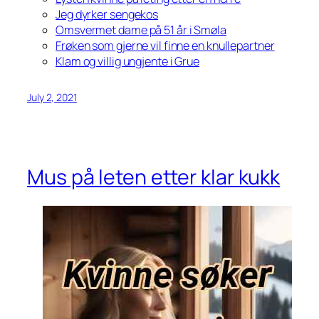
Jeg dyrker sengekos
Omsvermet dame på 51 år i Smøla
Frøken som gjerne vil finne en knullepartner
Klam og villig ungjente i Grue
July 2, 2021
Mus på leten etter klar kukk