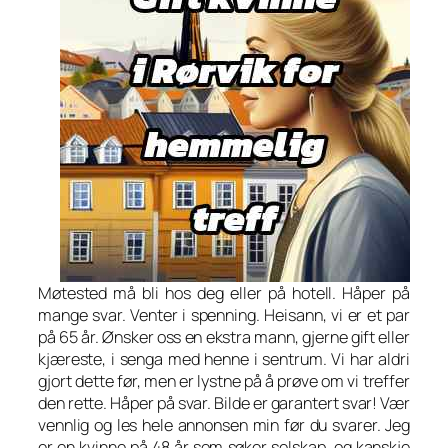
Møtested må bli hos deg eller på hotell. Håper på
mange svar. Venter i spenning. Heisann, vi er et par
på 65 år. Ønsker oss en ekstra mann, gjerne gift eller
kjæreste, i senga med henne i sentrum. Vi har aldri
gjort dette før, men er lystne på å prøve om vi treffer
den rette. Håper på svar. Bilde er garantert svar! Vær
vennlig og les hele annonsen min før du svarer. Jeg
er en kvinne på 48 år som søker selskap, og kanskje