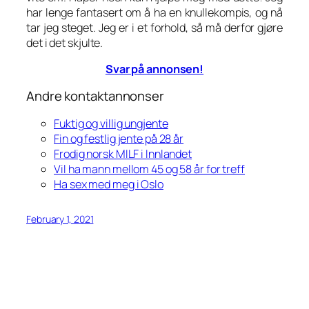
har lenge fantasert om å ha en knullekompis, og nå
tar jeg steget. Jeg er i et forhold, så må derfor gjøre
det i det skjulte.
Svar på annonsen!
Andre kontaktannonser
Fuktig og villig ungjente
Fin og festlig jente på 28 år
Frodig norsk MILF i Innlandet
Vil ha mann mellom 45 og 58 år for treff
Ha sex med meg i Oslo
February 1, 2021