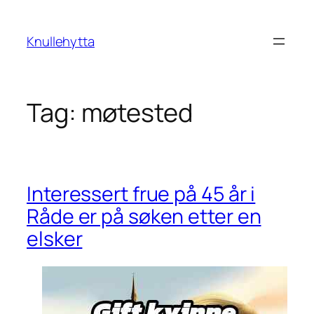
Skip
to
Knullehytta
content
Tag:
møtested
Interessert frue på 45 år i
Råde er på søken etter en
elsker