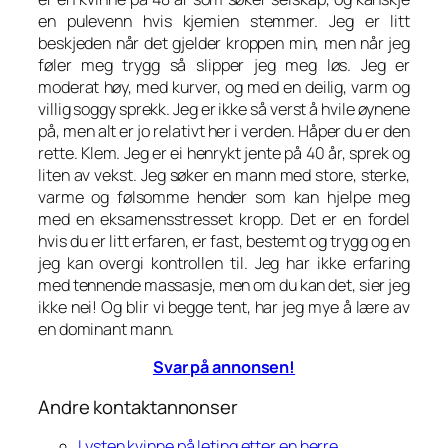
en pulevenn hvis kjemien stemmer. Jeg er litt
beskjeden når det gjelder kroppen min, men når jeg
føler meg trygg så slipper jeg meg løs. Jeg er
moderat høy, med kurver, og med en deilig, varm og
villig soggy sprekk. Jeg er ikke så verst å hvile øynene
på, men alt er jo relativt her i verden. Håper du er den
rette. Klem. Jeg er ei henrykt jente på 40 år, sprek og
liten av vekst. Jeg søker en mann med store, sterke,
varme og følsomme hender som kan hjelpe meg
med en eksamensstresset kropp. Det er en fordel
hvis du er litt erfaren, er fast, bestemt og trygg og en
jeg kan overgi kontrollen til. Jeg har ikke erfaring
med tennende massasje, men om du kan det, sier jeg
ikke nei! Og blir vi begge tent, har jeg mye å lære av
en dominant mann.
Svar på annonsen!
Andre kontaktannonser
Lysten kvinne på leting etter en herre