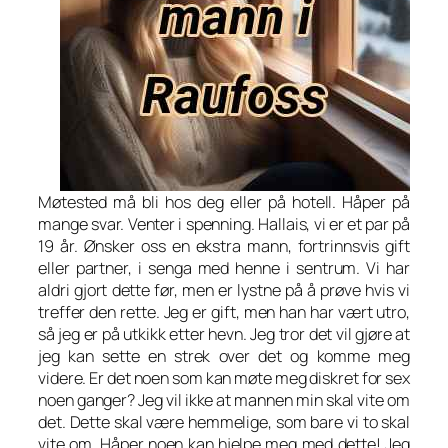
Møtested må bli hos deg eller på hotell. Håper på
mange svar. Venter i spenning. Hallais, vi er et par på
19 år. Ønsker oss en ekstra mann, fortrinnsvis gift
eller partner, i senga med henne i sentrum. Vi har
aldri gjort dette før, men er lystne på å prøve hvis vi
treffer den rette. Jeg er gift, men han har vært utro,
så jeg er på utkikk etter hevn. Jeg tror det vil gjøre at
jeg kan sette en strek over det og komme meg
videre. Er det noen som kan møte meg diskret for sex
noen ganger? Jeg vil ikke at mannen min skal vite om
det. Dette skal være hemmelige, som bare vi to skal
vite om. Håper noen kan hjelpe meg med dette! Jeg