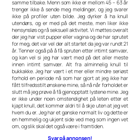
samme tilbake. Menn som ikke er mellom 45 – 63 år
trenger ikke å sende meg meldinger, og jeg svarer
ikke på profiler uten bilde. Jeg dyrker å ha knull
utendørs, og er med på det meste, men liker ikke
hensynsløs og rå seksuell aktivitet. Vi møttes overalt
der jeg har vist pupper eller vagina og de har sprutet
for meg, det var vel der alt startet da jeg var rundt 21
år. Tenner også på å få spruten etter intimt samvær,
og kan vel si jeg har vært med på det aller meste
innen intimt samvær. Alt fra alminnelig knull til
bukkakke. Jeg har vært i et mer eller mindre seriøst
forhold en periode nå som har gjort at jeg ikke har
fått tilfredsstilt ønskene mine, så nå når forholdet er
slutt må jeg prøve å få gjenopptatt lystene mine. Jeg
er ikke under noen omstendighet på leten etter et
kjapt knull, det kommer aldri til å skje uten at jeg vet
hvem du er. Jeg har et ganske normalt liv og dette er
en hemmelig og ukjent side ved meg som ingen vet
om, og slik skal det også være i framtiden.
Svar på annonsen!