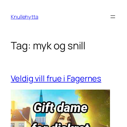
Skip
to
Knullehytta
content
Tag:
myk og snill
Veldig vill frue i Fagernes