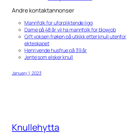
Andre kontaktannonser
Mannfolk for uforpliktende ligg
Dame på 48 år vil ha mannfolk for blowjob
Gift voksen frøken på utkikk etter knull utenfor
ekteskapet
Henrivende husfrue på 39 år
Jente som elsker knull
January 1, 2023
Knullehytta