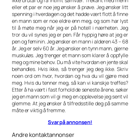
ikke brutal og rå intimt samvær. Trekant med menn
eller et par er noe jeg ønsker å prøve. Jeg ønsker litt
spenning i hverdagen og det hadde vært flott å finne
en mann som er noe eldre enn meg, og som har lyst
til å møte meg når jeg er på hotell i nærheten. Jeg
tror du vil synes jeg er pen. Får hyppig høre at jeg er
pen og feminin. Jeg ønsker en mann i alderen 43 – 68
år. Jeg er selv 60 år. Jeg ønsker en tynn mann, gjerne
muskuløs. Jeg trenger et mann som klarer å oppfylle
meg og mine behov. Du må vite hvordan en jente skal
behandles. Hvis ikke, så trenger jeg deg ikke. Skriv
noen ord om hvor, hvordan og hva du vil gjøre med
meg. Hvis du tenner meg, så kan vi kanskje treffes?
Etter å ha vært i fast forhold de seneste årene, søker
jeg en mann som vil gi meg en opplevelse jeg sent vil
glemme. At jeg ønsker å tilfredsstille deg på samme
måte er viktig å fremme.
Svar på annonsen!
Andre kontaktannonser