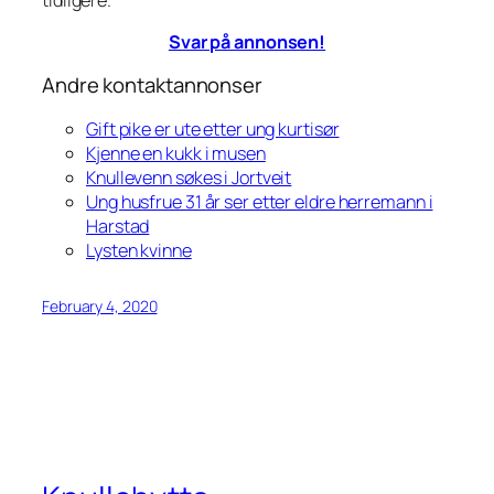
Svar på annonsen!
Andre kontaktannonser
Gift pike er ute etter ung kurtisør
Kjenne en kukk i musen
Knullevenn søkes i Jortveit
Ung husfrue 31 år ser etter eldre herremann i
Harstad
Lysten kvinne
February 4, 2020