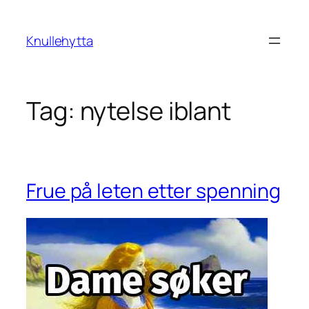
Skip
to
Knullehytta
content
Tag:
nytelse iblant
Frue på leten etter spenning