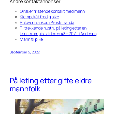
Andre kontaktannonser
Ønsker fristende kontakt med mann
Kjempekåt frodig pike
Pulevenn søkes i Preststranda
Tiltrekkende hustru på leting etter en
knullekompis i alderen 43 – 70 år i Andenes
Mann til pike
September 5, 2022
På leting etter gifte eldre
mannfolk