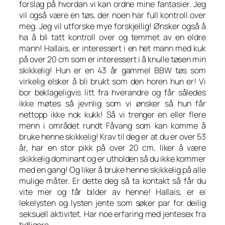
forslag på hvordan vi kan ordne mine fantasier. Jeg
vil også være en tøs, der noen har full kontroll over
meg. Jeg vil utforske mye forskjellig! Ønsker også å
ha å bli tatt kontroll over og temmet av en eldre
mann! Hallais, er interessert i en het mann med kuk
på over 20 cm som er interessert i å knulle tøsen min
skikkelig! Hun er en 43 år gammel BBW tøs som
virkelig elsker å bli brukt som den horen hun er! Vi
bor beklageligvis litt fra hverandre og får således
ikke møtes så jevnlig som vi ønsker så hun får
nettopp ikke nok kukk! Så vi trenger en eller flere
menn i området rundt Fåvang som kan komme å
bruke henne skikkelig! Krav til deg er at du er over 53
år, har en stor pikk på over 20 cm, liker å være
skikkelig dominant og er utholden så du ikke kommer
med en gang! Og liker å bruke henne skikkelig på alle
mulige måter. Er dette deg så ta kontakt så får du
vite mer og får bilder av henne! Hallais, er ei
lekelysten og lysten jente som søker par for deilig
seksuell aktivitet. Har noe erfaring med jentesex fra
tidligere.