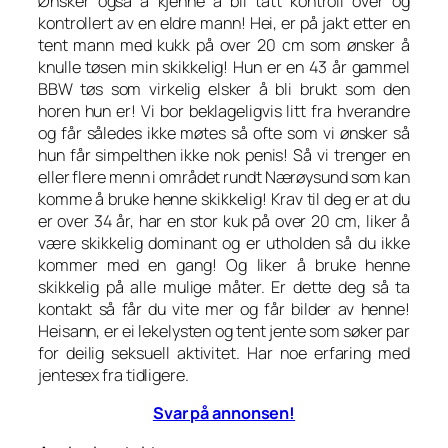
Ønsker også å kjenne å bli tatt kontroll over og
kontrollert av en eldre mann! Hei, er på jakt etter en
tent mann med kukk på over 20 cm som ønsker å
knulle tøsen min skikkelig! Hun er en 43 år gammel
BBW tøs som virkelig elsker å bli brukt som den
horen hun er! Vi bor beklageligvis litt fra hverandre
og får således ikke møtes så ofte som vi ønsker så
hun får simpelthen ikke nok penis! Så vi trenger en
eller flere menn i området rundt Nærøysund som kan
komme å bruke henne skikkelig! Krav til deg er at du
er over 34 år, har en stor kuk på over 20 cm, liker å
være skikkelig dominant og er utholden så du ikke
kommer med en gang! Og liker å bruke henne
skikkelig på alle mulige måter. Er dette deg så ta
kontakt så får du vite mer og får bilder av henne!
Heisann, er ei lekelysten og tent jente som søker par
for deilig seksuell aktivitet. Har noe erfaring med
jentesex fra tidligere.
Svar på annonsen!