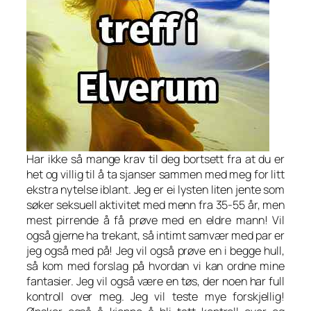
Har ikke så mange krav til deg bortsett fra at du er
het og villig til å ta sjanser sammen med meg for litt
ekstra nytelse iblant. Jeg er ei lysten liten jente som
søker seksuell aktivitet med menn fra 35-55 år, men
mest pirrende å få prøve med en eldre mann! Vil
også gjerne ha trekant, så intimt samvær med par er
jeg også med på! Jeg vil også prøve en i begge hull,
så kom med forslag på hvordan vi kan ordne mine
fantasier. Jeg vil også være en tøs, der noen har full
kontroll over meg. Jeg vil teste mye forskjellig!