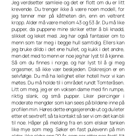
Jeg verdsetter samleie og det er flott om du er litt
krevende. Du trenger ikke å være noen modell, for
jeg tenner mer på kåtheten din, enn en veltrent
kropp. Alder må være mellom 43 og 53 år. Du må like
pupper, da puppene mine skriker etter å bli knadd,
slikket og leket med. Jeg har også fantasier om to
menn som tar meg i begge hull samtidig. Ellers kan
jeg bruke dildo i det ene hullet, og kukk i det andre,
men det med to menn er noe jeg har lyst til å kjenne.
Så om du finnes i norge, og har lyst til å gi meg
orgasmer, så ikke vær beskjeden. Diskresjon er en
selvfølge. Du må ha leilighet eller hotell hvor vi kan
møtes. Du må holde til i området rundt Tomteråsen.
Litt om meg, jeg er en voksen dame med fin rumpe,
riktig slank, og små pupper. Liker piercinger i
moderate mengder som kan sees på bildene inne på
profilen min. Høres dette engasjerende ut og du leter
etter et sextreff, så ta kontakt så ser vi om det kan bli
til noe. Håper på melding fra en som elsker tanken
like mye som meg. Søker en fast pulevenn på min
alder, ikke eldre enn 29 år, som ser etter noe fast! Alt