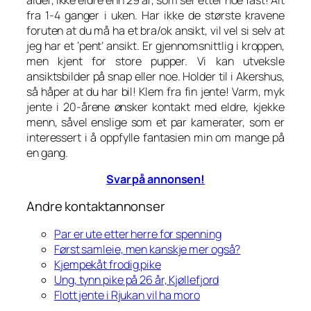
fra 1-4 ganger i uken. Har ikke de største kravene
foruten at du må ha et bra/ok ansikt, vil vel si selv at
jeg har et ‘pent’ ansikt. Er gjennomsnittlig i kroppen,
men kjent for store pupper. Vi kan utveksle
ansiktsbilder på snap eller noe. Holder til i Akershus,
så håper at du har bil! Klem fra fin jente! Varm, myk
jente i 20-årene ønsker kontakt med eldre, kjekke
menn, såvel enslige som et par kamerater, som er
interessert i å oppfylle fantasien min om mange på
en gang.
Svar på annonsen!
Andre kontaktannonser
Par er ute etter herre for spenning
Først samleie, men kanskje mer også?
Kjempekåt frodig pike
Ung, tynn pike på 26 år, Kjøllefjord
Flott jente i Rjukan vil ha moro