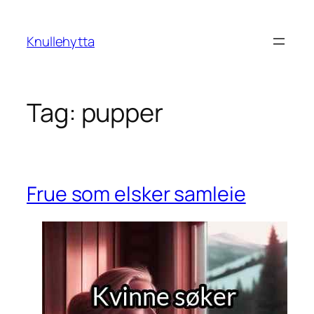
Skip
to
Knullehytta
content
Tag:
pupper
Frue som elsker samleie