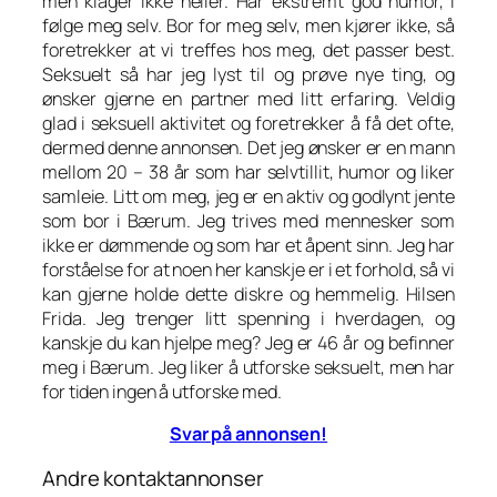
men klager ikke heller. Har ekstremt god humor, i
følge meg selv. Bor for meg selv, men kjører ikke, så
foretrekker at vi treffes hos meg, det passer best.
Seksuelt så har jeg lyst til og prøve nye ting, og
ønsker gjerne en partner med litt erfaring. Veldig
glad i seksuell aktivitet og foretrekker å få det ofte,
dermed denne annonsen. Det jeg ønsker er en mann
mellom 20 – 38 år som har selvtillit, humor og liker
samleie. Litt om meg, jeg er en aktiv og godlynt jente
som bor i Bærum. Jeg trives med mennesker som
ikke er dømmende og som har et åpent sinn. Jeg har
forståelse for at noen her kanskje er i et forhold, så vi
kan gjerne holde dette diskre og hemmelig. Hilsen
Frida. Jeg trenger litt spenning i hverdagen, og
kanskje du kan hjelpe meg? Jeg er 46 år og befinner
meg i Bærum. Jeg liker å utforske seksuelt, men har
for tiden ingen å utforske med.
Svar på annonsen!
Andre kontaktannonser