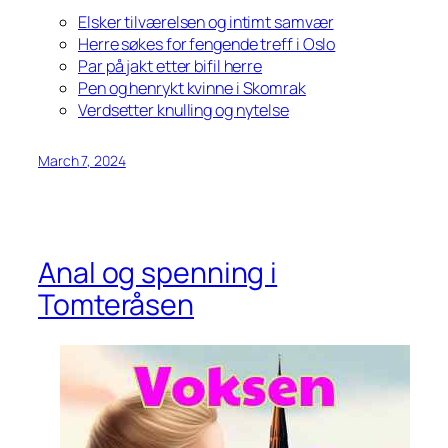
Elsker tilværelsen og intimt samvær
Herre søkes for fengende treff i Oslo
Par på jakt etter bifil herre
Pen og henrykt kvinne i Skomrak
Verdsetter knulling og nytelse
March 7, 2024
Anal og spenning i
Tomteråsen