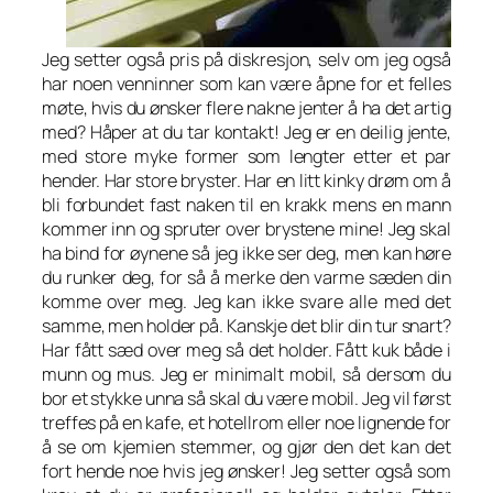
Jeg setter også pris på diskresjon, selv om jeg også
har noen venninner som kan være åpne for et felles
møte, hvis du ønsker flere nakne jenter å ha det artig
med? Håper at du tar kontakt! Jeg er en deilig jente,
med store myke former som lengter etter et par
hender. Har store bryster. Har en litt kinky drøm om å
bli forbundet fast naken til en krakk mens en mann
kommer inn og spruter over brystene mine! Jeg skal
ha bind for øynene så jeg ikke ser deg, men kan høre
du runker deg, for så å merke den varme sæden din
komme over meg. Jeg kan ikke svare alle med det
samme, men holder på. Kanskje det blir din tur snart?
Har fått sæd over meg så det holder. Fått kuk både i
munn og mus. Jeg er minimalt mobil, så dersom du
bor et stykke unna så skal du være mobil. Jeg vil først
treffes på en kafe, et hotellrom eller noe lignende for
å se om kjemien stemmer, og gjør den det kan det
fort hende noe hvis jeg ønsker! Jeg setter også som