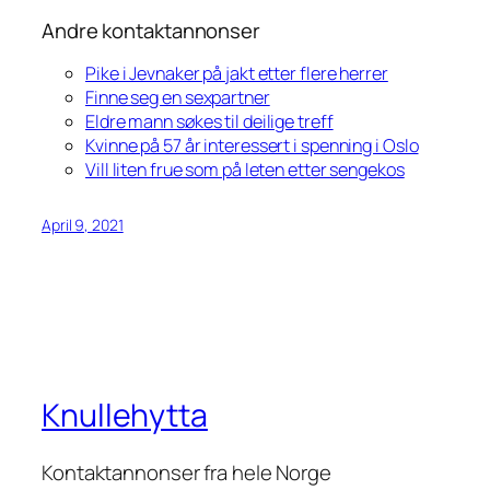
Andre kontaktannonser
Pike i Jevnaker på jakt etter flere herrer
Finne seg en sexpartner
Eldre mann søkes til deilige treff
Kvinne på 57 år interessert i spenning i Oslo
Vill liten frue som på leten etter sengekos
April 9, 2021
Knullehytta
Kontaktannonser fra hele Norge