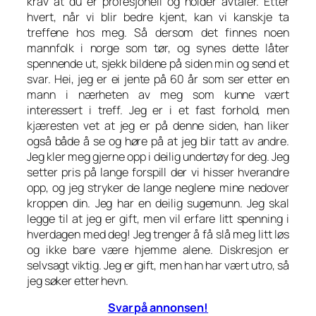
krav at du er profesjonell og holder avtaler. Etter
hvert, når vi blir bedre kjent, kan vi kanskje ta
treffene hos meg. Så dersom det finnes noen
mannfolk i norge som tør, og synes dette låter
spennende ut, sjekk bildene på siden min og send et
svar. Hei, jeg er ei jente på 60 år som ser etter en
mann i nærheten av meg som kunne vært
interessert i treff. Jeg er i et fast forhold, men
kjæresten vet at jeg er på denne siden, han liker
også både å se og høre på at jeg blir tatt av andre.
Jeg kler meg gjerne opp i deilig undertøy for deg. Jeg
setter pris på lange forspill der vi hisser hverandre
opp, og jeg stryker de lange neglene mine nedover
kroppen din. Jeg har en deilig sugemunn. Jeg skal
legge til at jeg er gift, men vil erfare litt spenning i
hverdagen med deg! Jeg trenger å få slå meg litt løs
og ikke bare være hjemme alene. Diskresjon er
selvsagt viktig. Jeg er gift, men han har vært utro, så
jeg søker etter hevn.
Svar på annonsen!