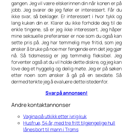
gangen. Jeg vil være elskerinnen din når konen er på
jobb. Jeg svarer de jeg føler er interessert. Får du
ikke svar, så beklager. Er interessert i hvor tykk og
lang kuken din er. Klarer du ikke forholde deg til de
enkle tingene, så er jeg ikke interessert. Jeg håper
mine seksuelle preferanser er noe som du også kan
sette pris på. Jeg har temmelig mye fritid, som jeg
ønsker å bruke på noe mer fengende enn det jeg gjør
nå. Så tidsmessig er jeg temmelig fleksibel. Jeg
forventer også at du vil holde dette diskre, og jeg kan
love deg et hyggelig og deilig møte. Jeg er på søken
etter noen som ønsker å gå på en sexdate. Så
dermed tenkte jeg å evaluere dette istedenfor.
Svar på annonsen!
Andre kontaktannonser
Vagina på utkikk etter ivrig kuk
Husfrue, 54 år, med tre fritt tilgjengelige hull
lånes bort til mann i Troms