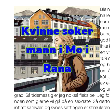
Ble 
ha l
som 
men h
bunde
god k
ikke 
en vi
159 c
og h
områ
kåt j
av e
og u
grad. Så tidsmessig er jeg nokså fleksibel. Jeg f
noen som gjerne vil gå på en sexdate. Så derfor
intimt samvær, og synes settingen er stimuleren