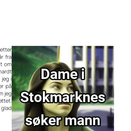
etter
r fra
mt om
 hardt
 jeg i
er på
om jeg
ettet.
 glad