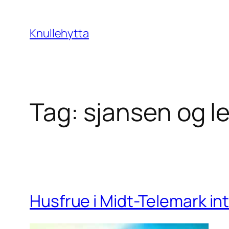
Skip
to
Knullehytta
content
Tag:
sjansen og l
Husfrue i Midt-Telemark int