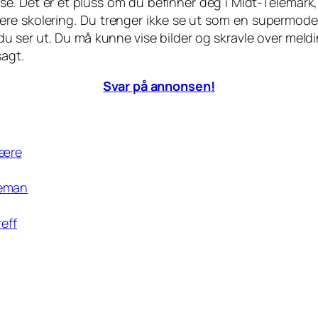
lse. Det er et pluss om du befinner deg i Midt-Telemark,
 skolering. Du trenger ikke se ut som en supermodell
 ser ut. Du må kunne vise bilder og skravle over melding
sagt.
Svar på annonsen!
lvære
leman
reff