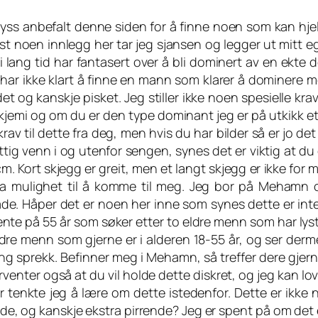
nyss anbefalt denne siden for å finne noen som kan hje
est noen innlegg her tar jeg sjansen og legger ut mitt e
i lang tid har fantasert over å bli dominert av en ekte 
ar ikke klart å finne en mann som klarer å dominere meg 
t og kanskje pisket. Jeg stiller ikke noen spesielle krav
jemi og om du er den type dominant jeg er på utkikk etter.
krav til dette fra deg, men hvis du har bilder så er jo d
ttig venn i og utenfor sengen, synes det er viktig at du
m. Kort skjegg er greit, men et langt skjegg er ikke for 
a mulighet til å komme til meg. Jeg bor på Mehamn og
de. Håper det er noen her inne som synes dette er inter
ente på 55 år som søker etter to eldre menn som har lyst ti
ldre menn som gjerne er i alderen 18-55 år, og ser derme
ng sprekk. Befinner meg i Mehamn, så treffer dere gjerne
orventer også at du vil holde dette diskret, og jeg kan lo
 tenkte jeg å lære om dette istedenfor. Dette er ikke no
de, og kanskje ekstra pirrende? Jeg er spent på om det 