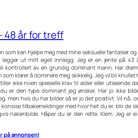
48 år for treff
oen som kan hjelpe meg med mine seksuelle fantasier og 
 legger ut mitt eget innlegg. Jeg er en jente på 43 å
bli kontrollert av en grundig dominant mann. Har drø
n som klarer å dominere meg skikkelig. Jeg vil bli knullet
ller ikke noen spesielle krav til alder eller utseende da
u er den type dominant jeg ønsker. Har jo ikke bild
 deg, men hvis du har bilder så er jo det positivt. Vil nå, 
 konsise tilbakemeldinger med hvor het du er, blir de sl
vis nakenbilde. Håper du er den rette. Klem. Jeg er ei
r på annonsen!