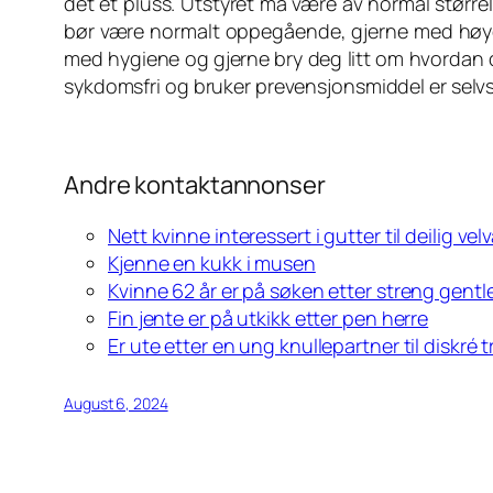
det et pluss. Utstyret må være av normal større
bør være normalt oppegående, gjerne med høyere
med hygiene og gjerne bry deg litt om hvordan du
sykdomsfri og bruker prevensjonsmiddel er selv
Andre kontaktannonser
Nett kvinne interessert i gutter til deilig ve
Kjenne en kukk i musen
Kvinne 62 år er på søken etter streng gent
Fin jente er på utkikk etter pen herre
Er ute etter en ung knullepartner til diskré t
August 6, 2024