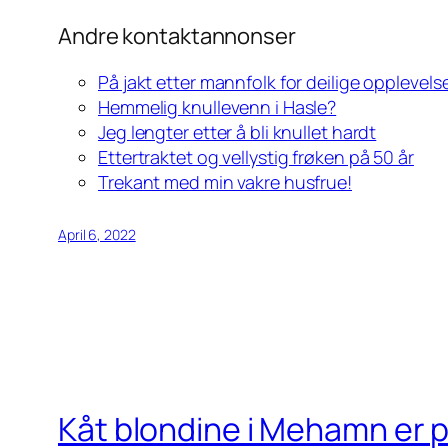
Andre kontaktannonser
På jakt etter mannfolk for deilige opplevels
Hemmelig knullevenn i Hasle?
Jeg lengter etter å bli knullet hardt
Ettertraktet og vellystig frøken på 50 år
Trekant med min vakre husfrue!
April 6, 2022
Kåt blondine i Mehamn er p