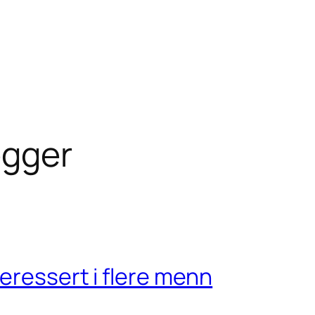
egger
eressert i flere menn