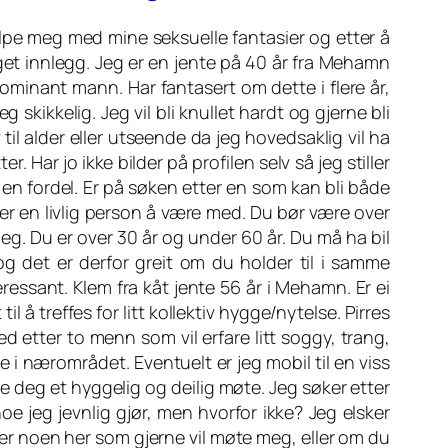
lpe meg med mine seksuelle fantasier og etter å
get innlegg. Jeg er en jente på 40 år fra Mehamn
dominant mann. Har fantasert om dette i flere år,
skikkelig. Jeg vil bli knullet hardt og gjerne bli
 til alder eller utseende da jeg hovedsaklig vil ha
 Har jo ikke bilder på profilen selv så jeg stiller
et en fordel. Er på søken etter en som kan bli både
 er en livlig person å være med. Du bør være over
meg. Du er over 30 år og under 60 år. Du må ha bil
 det er derfor greit om du holder til i samme
essant. Klem fra kåt jente 56 år i Mehamn. Er ei
l å treffes for litt kollektiv hygge/nytelse. Pirres
d etter to menn som vil erfare litt soggy, trang,
 i nærområdet. Eventuelt er jeg mobil til en viss
ve deg et hyggelig og deilig møte. Jeg søker etter
e jeg jevnlig gjør, men hvorfor ikke? Jeg elsker
er noen her som gjerne vil møte meg, eller om du