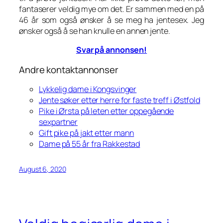
fantaserer veldig mye om det. Er sammen med en på
46 år som også ønsker å se meg ha jentesex. Jeg
ønsker også å se han knulle en annen jente.
Svar på annonsen!
Andre kontaktannonser
Lykkelig dame i Kongsvinger
Jente søker etter herre for faste treff i Østfold
Pike i Ørsta på leten etter oppegående
sexpartner
Gift pike på jakt etter mann
Dame på 55 år fra Rakkestad
August 6, 2020