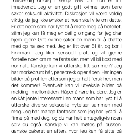
fullstendig utrolig i senga selv om hun er litt
innadvendt. Jeg er en godt gift kvinne, som bare
søker seksuell aktivitet. Diskresjon vil være veldig
viktig, da jeg ikke ønsker at noen skal vite om dette.
Er det noen som har lyst til å møte meg på hotellet,
sånn jeg kan få meg en deilig omgang før jeg drar
hjem igjen? Gift kvinne søker en mann til å chatte
med og ha sex med. Jeg er litt over 51 år, og bor i
Finnmark. Jeg liker sensuell prat, og vil gjerne
fortelle noen om mine fantasier, men vil bli kost med
normalt. Kanskje kan vi utforske litt sammen? Jeg
har mørkebrunt hår, pene trekk og er åpen. Har ingen
bilder på profilen ettersom jeg er helt fersk her, men
det kommer! Eventuelt kan vi utveksle bilder på
melding i mellomtiden. Håper å høre fra dere. Jeg er
en kåt jente interessert i en mann som har lyst til å
utforske diverse seksuelle nytelser sammen med
meg. Jeg har mange fantasier som jeg har lyst til å
finne på med deg, og du har helt antageligvis noen
selv du også. Kanskje vi kan møtes på bussen,
ganske bakerst en aften, hvor jeg kan få sitte på