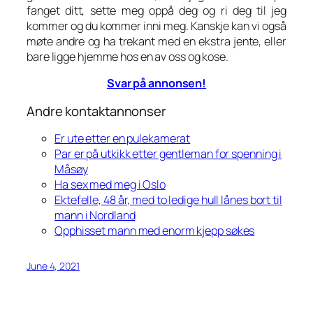
fanget ditt, sette meg oppå deg og ri deg til jeg
kommer og du kommer inni meg. Kanskje kan vi også
møte andre og ha trekant med en ekstra jente, eller
bare ligge hjemme hos en av oss og kose.
Svar på annonsen!
Andre kontaktannonser
Er ute etter en pulekamerat
Par er på utkikk etter gentleman for spenning i
Måsøy
Ha sex med meg i Oslo
Ektefelle, 48 år, med to ledige hull lånes bort til
mann i Nordland
Opphisset mann med enorm kjepp søkes
June 4, 2021