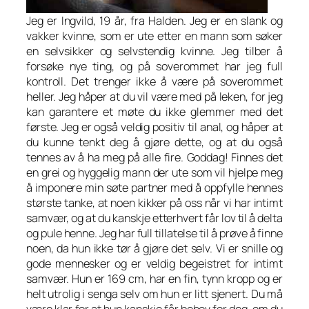
Jeg er Ingvild, 19 år, fra Halden. Jeg er en slank og
vakker kvinne, som er ute etter en mann som søker
en selvsikker og selvstendig kvinne. Jeg tilber å
forsøke nye ting, og på soverommet har jeg full
kontroll. Det trenger ikke å være på soverommet
heller. Jeg håper at du vil være med på leken, for jeg
kan garantere et møte du ikke glemmer med det
første. Jeg er også veldig positiv til anal, og håper at
du kunne tenkt deg å gjøre dette, og at du også
tennes av å ha meg på alle fire. Goddag! Finnes det
en grei og hyggelig mann der ute som vil hjelpe meg
å imponere min søte partner med å oppfylle hennes
største tanke, at noen kikker på oss når vi har intimt
samvær, og at du kanskje etterhvert får lov til å delta
og pule henne. Jeg har full tillatelse til å prøve å finne
noen, da hun ikke tør å gjøre det selv. Vi er snille og
gode mennesker og er veldig begeistret for intimt
samvær. Hun er 169 cm, har en fin, tynn kropp og er
helt utrolig i senga selv om hun er litt sjenert. Du må
være klar for at hun kanskje får behov for deg, om du