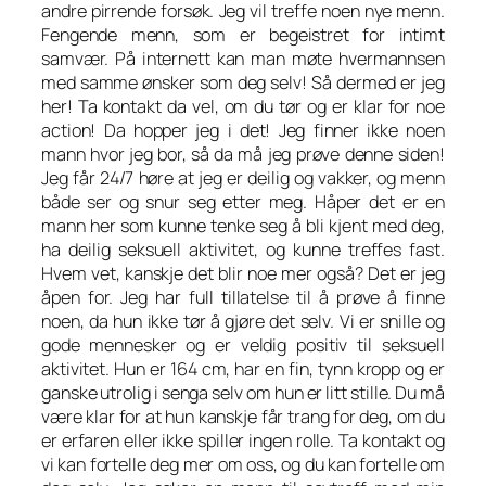
andre pirrende forsøk. Jeg vil treffe noen nye menn.
Fengende menn, som er begeistret for intimt
samvær. På internett kan man møte hvermannsen
med samme ønsker som deg selv! Så dermed er jeg
her! Ta kontakt da vel, om du tør og er klar for noe
action! Da hopper jeg i det! Jeg finner ikke noen
mann hvor jeg bor, så da må jeg prøve denne siden!
Jeg får 24/7 høre at jeg er deilig og vakker, og menn
både ser og snur seg etter meg. Håper det er en
mann her som kunne tenke seg å bli kjent med deg,
ha deilig seksuell aktivitet, og kunne treffes fast.
Hvem vet, kanskje det blir noe mer også? Det er jeg
åpen for. Jeg har full tillatelse til å prøve å finne
noen, da hun ikke tør å gjøre det selv. Vi er snille og
gode mennesker og er veldig positiv til seksuell
aktivitet. Hun er 164 cm, har en fin, tynn kropp og er
ganske utrolig i senga selv om hun er litt stille. Du må
være klar for at hun kanskje får trang for deg, om du
er erfaren eller ikke spiller ingen rolle. Ta kontakt og
vi kan fortelle deg mer om oss, og du kan fortelle om