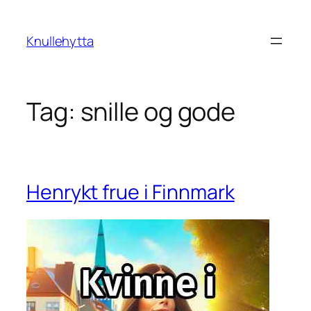
Skip
to
Knullehytta
content
Tag:
snille og gode
Henrykt frue i Finnmark