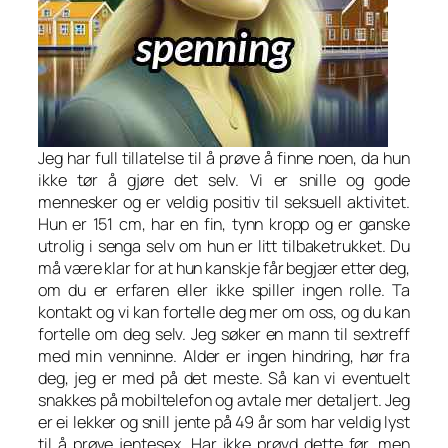
Jeg har full tillatelse til å prøve å finne noen, da hun
ikke tør å gjøre det selv. Vi er snille og gode
mennesker og er veldig positiv til seksuell aktivitet.
Hun er 151 cm, har en fin, tynn kropp og er ganske
utrolig i senga selv om hun er litt tilbaketrukket. Du
må være klar for at hun kanskje får begjær etter deg,
om du er erfaren eller ikke spiller ingen rolle. Ta
kontakt og vi kan fortelle deg mer om oss, og du kan
fortelle om deg selv. Jeg søker en mann til sextreff
med min venninne. Alder er ingen hindring, hør fra
deg, jeg er med på det meste. Så kan vi eventuelt
snakkes på mobiltelefon og avtale mer detaljert. Jeg
er ei lekker og snill jente på 49 år som har veldig lyst
til å prøve jentesex. Har ikke prøvd dette før, men