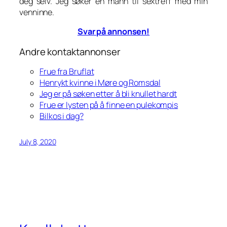
deg selv. Jeg søker en mann til sextreff med min
venninne.
Svar på annonsen!
Andre kontaktannonser
Frue fra Bruflat
Henrykt kvinne i Møre og Romsdal
Jeg er på søken etter å bli knullet hardt
Frue er lysten på å finne en pulekompis
Bilkos i dag?
July 8, 2020