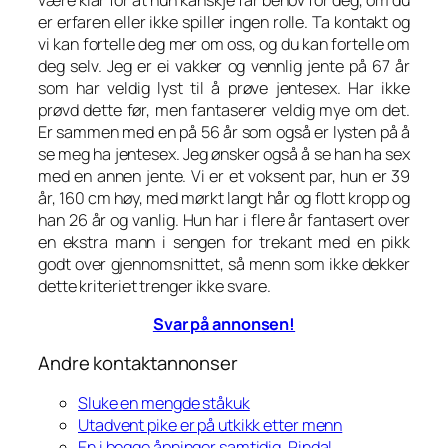
er erfaren eller ikke spiller ingen rolle. Ta kontakt og
vi kan fortelle deg mer om oss, og du kan fortelle om
deg selv. Jeg er ei vakker og vennlig jente på 67 år
som har veldig lyst til å prøve jentesex. Har ikke
prøvd dette før, men fantaserer veldig mye om det.
Er sammen med en på 56 år som også er lysten på å
se meg ha jentesex. Jeg ønsker også å se han ha sex
med en annen jente. Vi er et voksent par, hun er 39
år, 160 cm høy, med mørkt langt hår og flott kropp og
han 26 år og vanlig. Hun har i flere år fantasert over
en ekstra mann i sengen for trekant med en pikk
godt over gjennomsnittet, så menn som ikke dekker
dette kriteriet trenger ikke svare.
Svar på annonsen!
Andre kontaktannonser
Sluke en mengde ståkuk
Utadvent pike er på utkikk etter menn
En i begge åpninger samtidig, Rindal