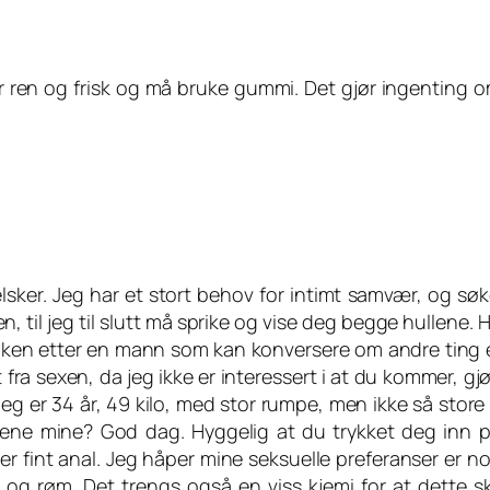
r ren og frisk og må bruke gummi. Det gjør ingenting om
elsker. Jeg har et stort behov for intimt samvær, og 
ken, til jeg til slutt må sprike og vise deg begge hullene.
øken etter en mann som kan konversere om andre ting e
fra sexen, da jeg ikke er interessert i at du kommer, gjø
 Jeg er 34 år, 49 kilo, med stor rumpe, men ikke så stor
ene mine? God dag. Hyggelig at du trykket deg inn på 
iker fint anal. Jeg håper mine seksuelle preferanser er 
røm. Det trengs også en viss kjemi for at dette skal