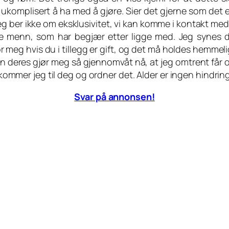
komplisert å ha med å gjøre. Sier det gjerne som det e
eg ber ikke om eksklusivitet, vi kan komme i kontakt med 
dre menn, som har begjær etter ligge med. Jeg synes d
r meg hvis du i tillegg er gift, og det må holdes hemmel
gen deres gjør meg så gjennomvåt nå, at jeg omtrent får 
så kommer jeg til deg og ordner det. Alder er ingen hindr
Svar på annonsen!