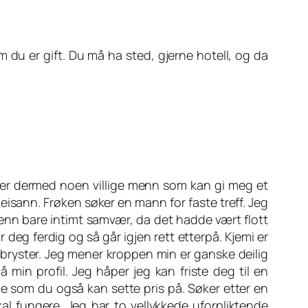
 du er gift. Du må ha sted, gjerne hotell, og da
søker dermed noen villige menn som kan gi meg et
 Heisann. Frøken søker en mann for faste treff. Jeg
nn bare intimt samvær, da det hadde vært flott
r deg ferdig og så går igjen rett etterpå. Kjemi er
e bryster. Jeg mener kroppen min er ganske deilig
min profil. Jeg håper jeg kan friste deg til en
noe som du også kan sette pris på. Søker etter en
 fungere. Jeg har to vellykkede uforpliktende