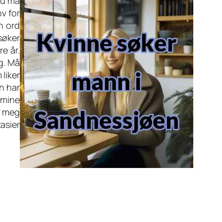
Du må
ov for
n ord
søker
re år.
g. Må
 liker
n har
v mine
v meg
asier