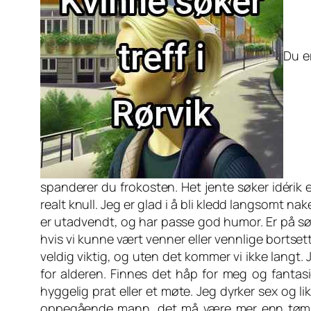
Du e
spanderer du frokosten. Het jente søker idérik 
realt knull. Jeg er glad i å bli kledd langsomt na
er utadvendt, og har passe god humor. Er på s
hvis vi kunne vært venner eller vennlige bortsett 
veldig viktig, og uten det kommer vi ikke langt.
for alderen. Finnes det håp for meg og fantasi
hyggelig prat eller et møte. Jeg dyrker sex og l
oppegående mann, det må være mer enn tøm og 