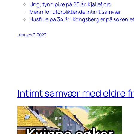
Ung, tynn pike på 26 år, Kjøllefjord
Menn for uforpliktende intimt samvær
Husfrue på 34 år i Kongsberg er på søken et
January 7, 2023
Intimt samvær med eldre f