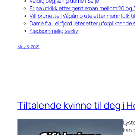
Veldig begjærlig dame i Selje
Er på utkikk etter gentleman mellom 20 og 30
Vill brunette i Vågåmo ute etter mannfolk t
Dame fra Leirfjord leter etter uforpliktende
Kjedsommelig sexliv
May 3, 2021
Tiltalende kvinne til deg 
Lyst
kan g