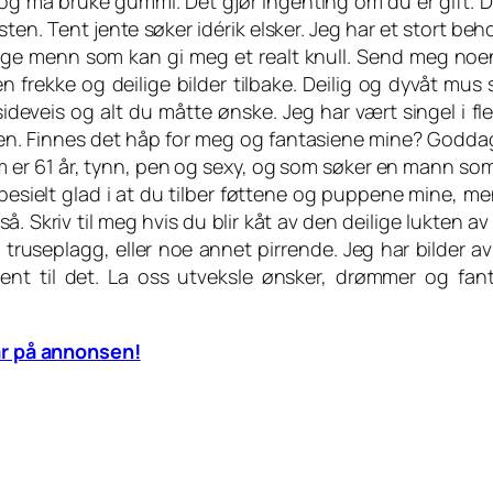
 og må bruke gummi. Det gjør ingenting om du er gift. 
ten. Tent jente søker idérik elsker. Jeg har et stort beh
lige menn som kan gi meg et realt knull. Send meg noe
n frekke og deilige bilder tilbake. Deilig og dyvåt mus 
ideveis og alt du måtte ønske. Jeg har vært singel i fle
eren. Finnes det håp for meg og fantasiene mine? Godda
som er 61 år, tynn, pen og sexy, og som søker en mann som
ielt glad i at du tilber føttene og puppene mine, me
. Skriv til meg hvis du blir kåt av den deilige lukten a
truseplagg, eller noe annet pirrende. Jeg har bilder a
nt til det. La oss utveksle ønsker, drømmer og fant
r på annonsen!