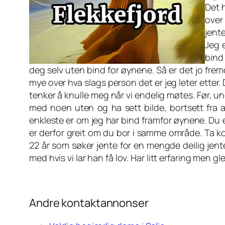
Det h
over
jente
Jeg 
bind
deg selv uten bind for øynene. Så er det jo fremd
mye over hva slags person det er jeg leter etter
tenker å knulle meg når vi endelig møtes. Før, un
med noen uten og ha sett bilde, bortsett fra at
enkleste er om jeg har bind framfor øynene. Du e
er derfor greit om du bor i samme område. Ta ko
22 år som søker jente for en mengde deilig jent
med hvis vi lar han få lov. Har litt erfaring men
Andre kontaktannonser