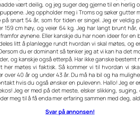
adde vært deilig, og jeg suger deg gjerne til en herlig 
 puppene. Jeg oppholder meg i Troms og søker gutter me
 på snart 54 år, som for tiden er singel. Jeg er veldig po
er 159 cm høy, og veier 64 kg. Jeg har langt brunt hår
 framfor øynene. Eller kanskje du har noen ideer for en 
eles litt å planlegge rundt hvordan vi skal møtes, og er v
. Dersom du er dominant så tenker jeg at vi kan ha det m
der, og kanskje også etterpå. Har ikke ganske bestemt me
 her møtes vi faktisk. Så kommer vi til hvordan vi ska
r over 40 år og under 43 år. Du må ha bil og ha mulighe
ntakt hvis du også ønsker en pulevenn. Hallo! Jeg er 
ekos! Jeg er med på det meste, elsker slikking, suging, 
 gleder meg til å få enda mer erfaring sammen med deg, a
Svar på annonsen!