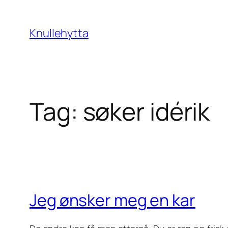
Skip
to
Knullehytta
content
Tag:
søker idérik
Jeg ønsker meg en kar