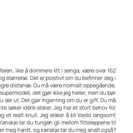
ren, like å dominere litt i senga, være over 162
g størrelse. Det er positivt om du befinner deg i
lengre distanse. Du må være normalt oppegående,
upermodell, det gjør ikke jeg heller, men du bør
 ser ut. Det gjør ingenting om du er gift. Du må
te søker idérik elsker. Jeg har et stort behov for
 et realt knull. Jeg elsker å bli kledd langsomt
 Kanskje lar du tungen gli mellom fitteleppene til
ller meg hardt, og kanskje tar du meg analt også?