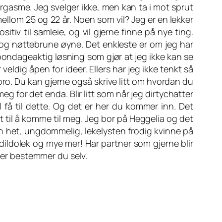
orgasme. Jeg svelger ikke, men kan ta i mot sprut
llom 25 og 22 år. Noen som vil? Jeg er en lekker
sitiv til samleie, og vil gjerne finne på nye ting.
, og nøttebrune øyne. Det enkleste er om jeg har
bondageaktig løsning som gjør at jeg ikke kan se
eldig åpen for ideer. Ellers har jeg ikke tenkt så
oro. Du kan gjerne også skrive litt om hvordan du
g for det enda. Blir litt som når jeg dirtychatter
l få til dette. Og det er her du kommer inn. Det
t til å komme til meg. Jeg bor på Heggelia og det
en het, ungdommelig, lekelysten frodig kvinne på
dildolek og mye mer! Har partner som gjerne blir
lder bestemmer du selv.