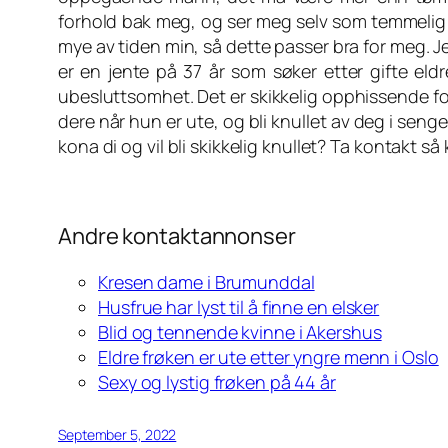
forhold bak meg, og ser meg selv som temmelig u
mye av tiden min, så dette passer bra for meg. J
er en jente på 37 år som søker etter gifte el
ubesluttsomhet. Det er skikkelig opphissende fo
dere når hun er ute, og bli knullet av deg i sen
kona di og vil bli skikkelig knullet? Ta kontakt 
Andre kontaktannonser
Kresen dame i Brumunddal
Husfrue har lyst til å finne en elsker
Blid og tennende kvinne i Akershus
Eldre frøken er ute etter yngre menn i Oslo
Sexy og lystig frøken på 44 år
September 5, 2022