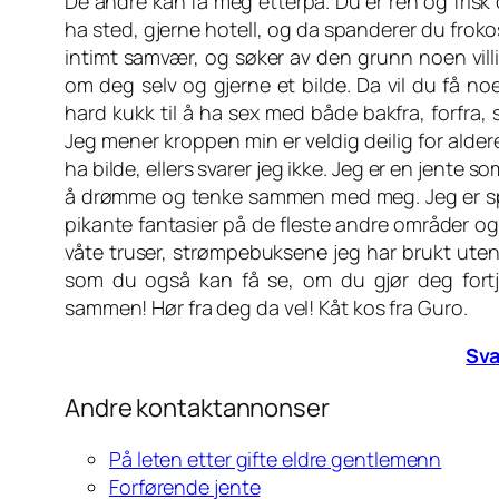
De andre kan få meg etterpå. Du er ren og frisk
ha sted, gjerne hotell, og da spanderer du frokos
intimt samvær, og søker av den grunn noen vil
om deg selv og gjerne et bilde. Da vil du få noe
hard kukk til å ha sex med både bakfra, forfra, s
Jeg mener kroppen min er veldig deilig for ald
ha bilde, ellers svarer jeg ikke. Jeg er en jente 
å drømme og tenke sammen med meg. Jeg er spes
pikante fantasier på de fleste andre områder også
våte truser, strømpebuksene jeg har brukt uten 
som du også kan få se, om du gjør deg fortje
sammen! Hør fra deg da vel! Kåt kos fra Guro.
Sva
Andre kontaktannonser
På leten etter gifte eldre gentlemenn
Forførende jente