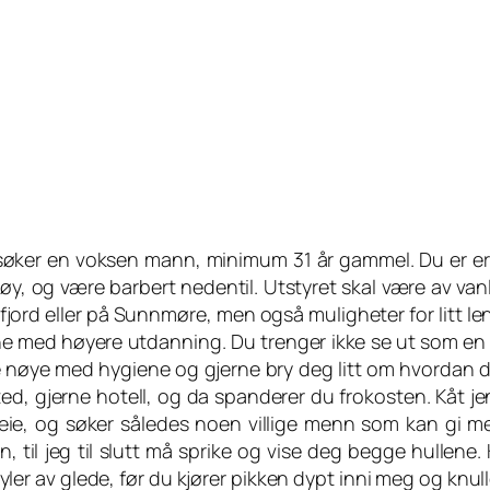
søker en voksen mann, minimum 31 år gammel. Du er erfa
y, og være barbert nedentil. Utstyret skal være av vanli
fjord eller på Sunnmøre, men også muligheter for litt 
ne med høyere utdanning. Du trenger ikke se ut som en s
 nøye med hygiene og gjerne bry deg litt om hvordan du
ed, gjerne hotell, og da spanderer du frokosten. Kåt jen
eie, og søker således noen villige menn som kan gi meg
, til jeg til slutt må sprike og vise deg begge hullene.
yler av glede, før du kjører pikken dypt inni meg og knu