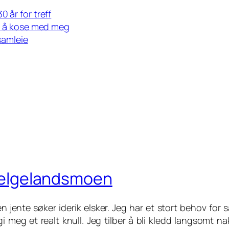
 år for treff
il å kose med meg
 samleie
i Helgelandsmoen
en jente søker iderik elsker. Jeg har et stort behov for
i meg et realt knull. Jeg tilber å bli kledd langsomt na