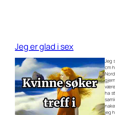
Jeg er glad i sex
Jeg 
cm hø
Nord
gjer
være
ha st
saml
naken
jeg h