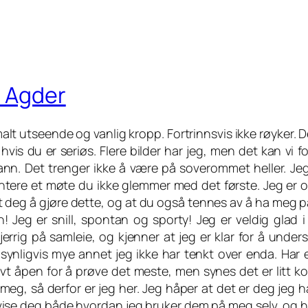
i Agder
alt utseende og vanlig kropp. Fortrinnsvis ikke røyker. 
hvis du er seriøs. Flere bilder har jeg, men det kan vi 
ann. Det trenger ikke å være på soverommet heller. Jeg
ntere et møte du ikke glemmer med det første. Jeg er og
 deg å gjøre dette, og at du også tennes av å ha meg på 
! Jeg er snill, spontan og sporty! Jeg er veldig glad i
jerrig på samleie, og kjenner at jeg er klar for å under
synligvis mye annet jeg ikke har tenkt over enda. Har en
tivt åpen for å prøve det meste, men synes det er litt k
eg, så derfor er jeg her. Jeg håper at det er deg jeg ha
vise deg både hvordan jeg bruker dem på meg selv, og h