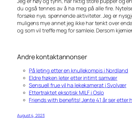
Jeg er høy og tynn, har riktig store pupper og en
du også tennes av å ha meg på alle fire. Nytelse
forsøke nye, spennende aktiviteter. Jeg er nysgje
muligens mye annet jeg ikke har tenkt over enda
og som vil treffe meg for samleie. Dersom kjemie
Andre kontaktannonser
På leting etter en knullekompis i Nordland
Eldre frøken leter etter intimt samvær
Sensuell frue vil ha lekekamerat i Svolvær
Ettertraktet eksotisk MILF i Oslo
Friends with benefits! Jente 41 år ser etter 
August 4, 2023