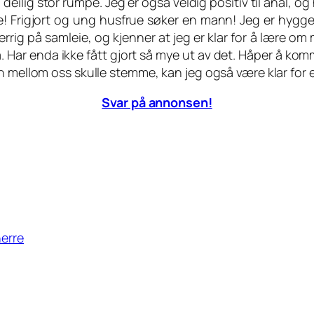
 deilig stor rumpe. Jeg er også veldig positiv til anal, o
! Frigjort og ung husfrue søker en mann! Jeg er hyggeli
rrig på samleie, og kjenner at jeg er klar for å lære om m
. Har enda ikke fått gjort så mye ut av det. Håper å 
n mellom oss skulle stemme, kan jeg også være klar for e
Svar på annonsen!
herre