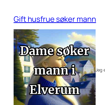
Gift husfrue søker mann
Jeg 