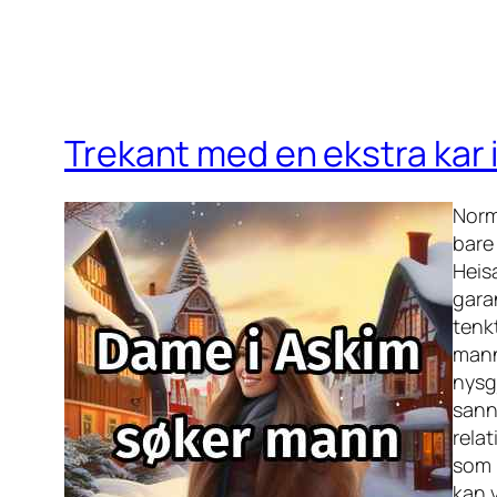
Trekant med en ekstra kar 
Norm
bare 
Heis
gara
tenkt
mann
nysg
sann
rela
som m
kan 