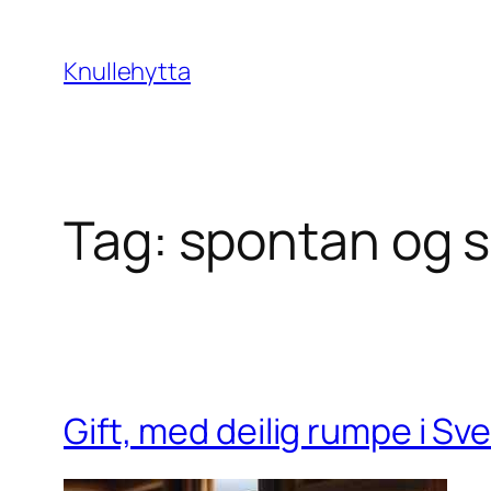
Skip
to
Knullehytta
content
Tag:
spontan og s
Gift, med deilig rumpe i Sve