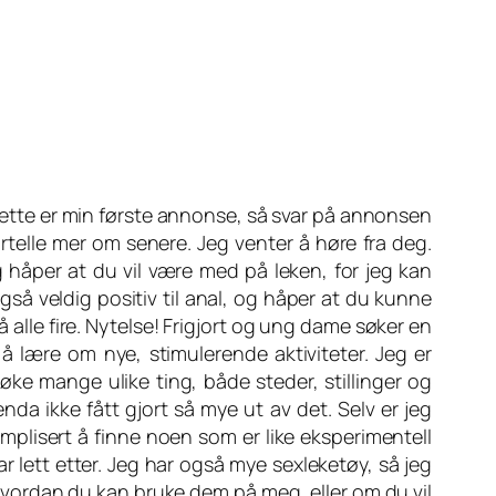
Dette er min første annonse, så svar på annonsen
fortelle mer om senere. Jeg venter å høre fra deg.
 håper at du vil være med på leken, for jeg kan
så veldig positiv til anal, og håper at du kunne
alle fire. Nytelse! Frigjort og ung dame søker en
 å lære om nye, stimulerende aktiviteter. Jeg er
søke mange ulike ting, både steder, stillinger og
da ikke fått gjort så mye ut av det. Selv er jeg
omplisert å finne noen som er like eksperimentell
r lett etter. Jeg har også mye sexleketøy, så jeg
vordan du kan bruke dem på meg, eller om du vil