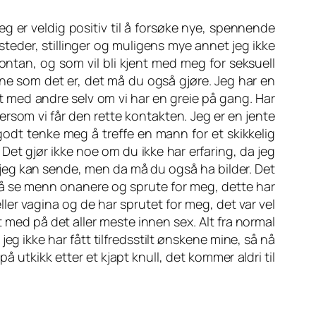
eg er veldig positiv til å forsøke nye, spennende
e steder, stillinger og muligens mye annet jeg ikke
ontan, og som vil bli kjent med meg for seksuell
rne som det er, det må du også gjøre. Jeg har en
nt med andre selv om vi har en greie på gang. Har
dersom vi får den rette kontakten. Jeg er en jente
godt tenke meg å treffe en mann for et skikkelig
. Det gjør ikke noe om du ikke har erfaring, da jeg
er jeg kan sende, men da må du også ha bilder. Det
på å se menn onanere og sprute for meg, dette har
ler vagina og de har sprutet for meg, det var vel
rt med på det aller meste innen sex. Alt fra normal
 jeg ikke har fått tilfredsstilt ønskene mine, så nå
 utkikk etter et kjapt knull, det kommer aldri til