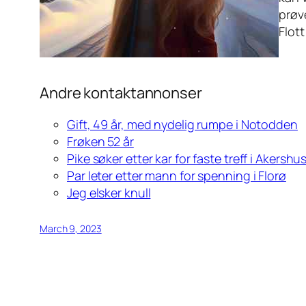
prøv
Flott
Andre kontaktannonser
Gift, 49 år, med nydelig rumpe i Notodden
Frøken 52 år
Pike søker etter kar for faste treff i Akershu
Par leter etter mann for spenning i Florø
Jeg elsker knull
March 9, 2023