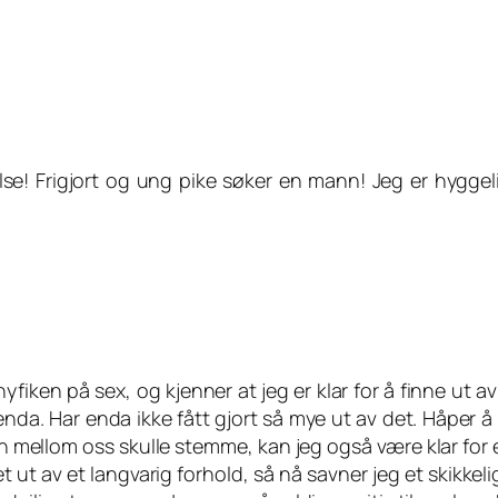
lse! Frigjort og ung pike søker en mann! Jeg er hyggelig
 nyfiken på sex, og kjenner at jeg er klar for å finne ut 
enda. Har enda ikke fått gjort så mye ut av det. Håper
n mellom oss skulle stemme, kan jeg også være klar for 
et ut av et langvarig forhold, så nå savner jeg et skikke