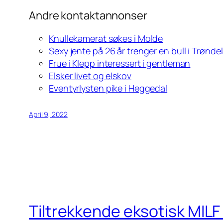
Andre kontaktannonser
Knullekamerat søkes i Molde
Sexy jente på 26 år trenger en bull i Trønde
Frue i Klepp interessert i gentleman
Elsker livet og elskov
Eventyrlysten pike i Heggedal
April 9, 2022
Tiltrekkende eksotisk MILF