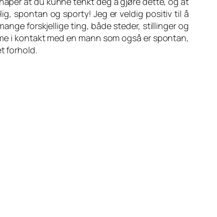
g håper at du kunne tenkt deg å gjøre dette, og at
g, spontan og sporty! Jeg er veldig positiv til å
ange forskjellige ting, både steder, stillinger og
komme i kontakt med en mann som også er spontan,
t forhold.