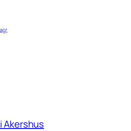
lag!
 i Akershus