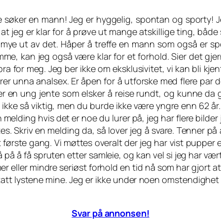
ue søker en mann! Jeg er hyggelig, spontan og sporty! J
r at jeg er klar for å prøve ut mange atskillige ting, båd
å mye ut av det. Håper å treffe en mann som også er sp
mme, kan jeg også være klar for et forhold. Sier det gje
ra for meg. Jeg ber ikke om eksklusivitet, vi kan bli kje
tyrer unna analsex. Er åpen for å utforske med flere par 
er en ung jente som elsker å reise rundt, og kunne da 
 er ikke så viktig, men du burde ikke være yngre enn 62 år
en melding hvis det er noe du lurer på, jeg har flere bild
tes. Skriv en melding da, så lover jeg å svare. Tenner 
første gang. Vi møttes overalt der jeg har vist pupper el
å på å få spruten etter samleie, og kan vel si jeg har væ
mer eller mindre seriøst forhold en tid nå som har gjort at
att lystene mine. Jeg er ikke under noen omstendighet på
Svar på annonsen!