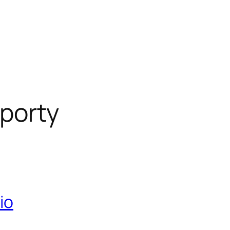
porty
io