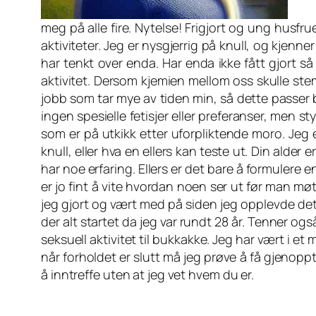
meg på alle fire. Nytelse! Frigjort og ung husfr
aktiviteter. Jeg er nysgjerrig på knull, og kjenne
har tenkt over enda. Har enda ikke fått gjort s
aktivitet. Dersom kjemien mellom oss skulle ste
jobb som tar mye av tiden min, så dette passer b
ingen spesielle fetisjer eller preferanser, men s
som er på utkikk etter uforpliktende moro. Jeg 
knull, eller hva en ellers kan teste ut. Din alder
har noe erfaring. Ellers er det bare å formulere 
er jo fint å vite hvordan noen ser ut før man mø
jeg gjort og vært med på siden jeg opplevde det 
der alt startet da jeg var rundt 28 år. Tenner ogs
seksuell aktivitet til bukkakke. Jeg har vært i et 
når forholdet er slutt må jeg prøve å få gjenoppt
å inntreffe uten at jeg vet hvem du er.