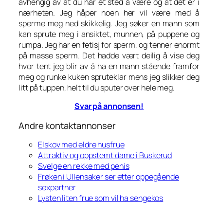
avhengig av at du har et sted å være og at det er i
nærheten. Jeg håper noen her vil være med å
sperme meg ned skikkelig. Jeg søker en mann som
kan sprute meg i ansiktet, munnen, på puppene og
rumpa. Jeg har en fetisj for sperm, og tenner enormt
på masse sperm. Det hadde vært deilig å vise deg
hvor tent jeg blir av å ha en mann stående framfor
meg og runke kuken spruteklar mens jeg slikker deg
litt på tuppen, helt til du sputer over hele meg.
Svar på annonsen!
Andre kontaktannonser
Elskov med eldre husfrue
Attraktiv og oppstemt dame i Buskerud
Svelge en rekke med penis
Frøken i Ullensaker ser etter oppegående
sexpartner
Lysten liten frue som vil ha sengekos