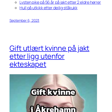
Lysten pike på 56 år på jakt etter 2 eldre herrer
Hull på utkikk etter deilig ståkukk
September 6, 2023
Gift utlært kvinne på jakt
etter ligg utenfor
ekteskapet