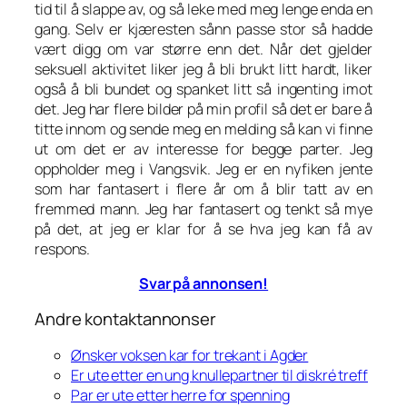
tid til å slappe av, og så leke med meg lenge enda en
gang. Selv er kjæresten sånn passe stor så hadde
vært digg om var større enn det. Når det gjelder
seksuell aktivitet liker jeg å bli brukt litt hardt, liker
også å bli bundet og spanket litt så ingenting imot
det. Jeg har flere bilder på min profil så det er bare å
titte innom og sende meg en melding så kan vi finne
ut om det er av interesse for begge parter. Jeg
oppholder meg i Vangsvik. Jeg er en nyfiken jente
som har fantasert i flere år om å blir tatt av en
fremmed mann. Jeg har fantasert og tenkt så mye
på det, at jeg er klar for å se hva jeg kan få av
respons.
Svar på annonsen!
Andre kontaktannonser
Ønsker voksen kar for trekant i Agder
Er ute etter en ung knullepartner til diskré treff
Par er ute etter herre for spenning