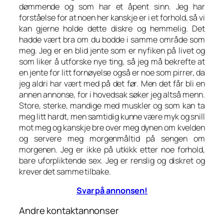
dømmende og som har et åpent sinn. Jeg har
forståelse for at noen her kanskje er i et forhold, så vi
kan gjerne holde dette diskre og hemmelig. Det
hadde vært bra om du bodde i samme område som
meg. Jeg er en blid jente som er nyfiken på livet og
som liker å utforske nye ting, så jeg må bekrefte at
en jente for litt fornøyelse også er noe som pirrer, da
jeg aldri har vært med på det før. Men det får bli en
annen annonse, for i hovedsak søker jeg altså menn.
Store, sterke, mandige med muskler og som kan ta
meg litt hardt, men samtidig kunne være myk og snill
mot meg og kanskje bre over meg dynen om kvelden
og servere meg morgenmåltid på sengen om
morgenen. Jeg er ikke på utkikk etter noe forhold,
bare uforpliktende sex. Jeg er renslig og diskret og
krever det samme tilbake.
Svar på annonsen!
Andre kontaktannonser