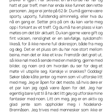
hatt et par treff, men har enda ikke funnet den rette
personen. Jeg er ei jente på 62 år. Du må gjerne være
sporty, usporty, fullstendig alminnelig, eller hva du
nå en gang er. Setter pris på om du kan varte meg
opp i forkant av et treff. Og du må ha en plass vi kan
møtes om det blir aktuelt. Du kan gjerne være gift og
fint voksen, renslighet er en selvfølge, sykdomsfri
likeså, for å ikke nevne full diskresjon, både fra meg
og deg. Det er et pluss om du har noe stort mellom
beina, men det er ikke et krav. Fremstår det greit ut,
så ikke nøl med å sende med en melding, gjerne med
bilder, og noen ord om hvordan du ser for deg et
møte vil utspille seg. Kanskje vi snakkes? Goddag!
Søker både kåte jenter og menn som vil utforske litt
med meg. Jeg er åpen for det meste, så hvis dere er
et par kan jeg også være åpen for det. Jeg har
egentlig bare lyst til å ha det litt gøy og utforske mine
fantasier med noen. Litt om meg, jeg er en aktiv og
glad jente som oppholder meg i Nodeland-
Brennåsen. Jeg trives med mennesker som ikke er