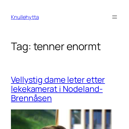
Skip
to
Knullehytta
content
Tag:
tenner enormt
Vellystig dame leter etter
lekekamerat i Nodeland-
Brennåsen