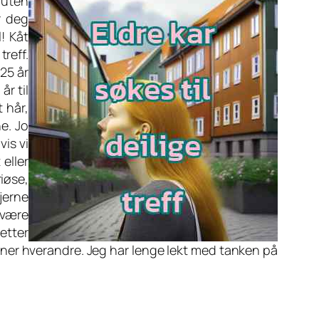
t uten
r deg
! Kåt
reff.
25 år
r til
t hår,
e. Jo
vis vi
 eller
riøse,
gjerne
 være
etter
jenner hverandre. Jeg har lenge lekt med tanken på