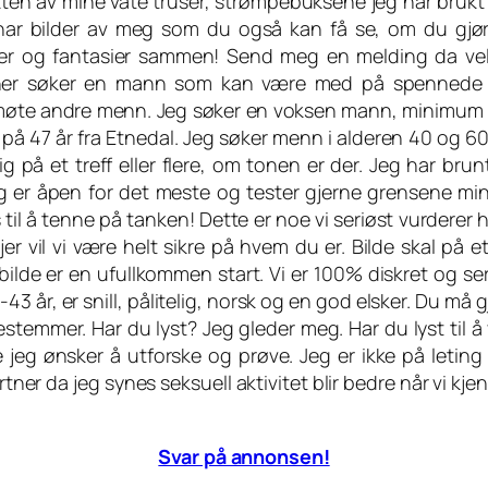
 lukten av mine våte truser, strømpebuksene jeg har bruk
har bilder av meg som du også kan få se, om du gjø
mmer og fantasier sammen! Send meg en melding da vel
tner søker en mann som kan være med på spennede t
 møte andre menn. Jeg søker en voksen mann, minimum 
å 47 år fra Etnedal. Jeg søker menn i alderen 40 og 60 å
ig på et treff eller flere, om tonen er der. Jeg har brun
g er åpen for det meste og tester gjerne grensene min
til å tenne på tanken! Dette er noe vi seriøst vurderer h
r vil vi være helt sikre på hvem du er. Bilde skal på et
 bilde er en ufullkommen start. Vi er 100% diskret og se
3 år, er snill, pålitelig, norsk og en god elsker. Du må 
estemmer. Har du lyst? Jeg gleder meg. Har du lyst til å
 jeg ønsker å utforske og prøve. Jeg er ikke på leting 
artner da jeg synes seksuell aktivitet blir bedre når vi k
Svar på annonsen!