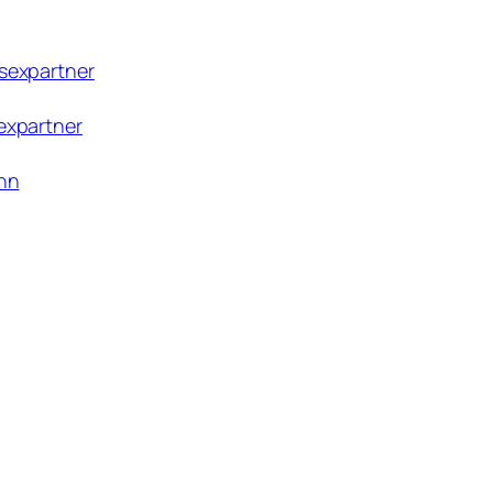
 sexpartner
expartner
enn