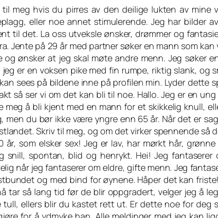
v til meg hvis du pirres av den deilige lukten av mine
eplagg, eller noe annet stimulerende. Jeg har bilder 
jent til det. La oss utveksle ønsker, drømmer og fantas
ra. Jente på 29 år med partner søker en mann som kan
e og ønsker at jeg skal møte andre menn. Jeg søker 
 jeg er en voksen pike med fin rumpe, riktig slank, og
kan sees på bildene inne på profilen min. Lyder dette sp
kt så ser vi om det kan bli til noe. Hallo. Jeg er en un
 meg å bli kjent med en mann for et skikkelig knull, ell
ig, men du bør ikke være yngre enn 65 år. Når det er sa
tlandet. Skriv til meg, og om det virker spennende så del
0 år, som elsker sex! Jeg er lav, har mørkt hår, grønne 
ig snill, spontan, blid og henrykt. Hei! Jeg fantaser
elig når jeg fantaserer om eldre, gifte menn. Jeg fantas
stbundet og med bind for øynene. Håper det kan friste! J
nå tar så lang tid før de blir oppgradert, velger jeg å 
tull, ellers blir du kastet rett ut. Er dette noe for d
 gjøre for å ydmyke han. Alle meldinger med jeg kan li