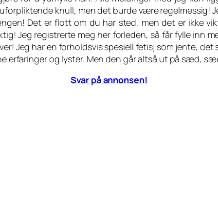
 uforpliktende knull, men det burde være regelmessig! Je
sengen! Det er flott om du har sted, men det er ikke vi
viktig! Jeg registrerte meg her forleden, så får fylle i
river! Jeg har en forholdsvis spesiell fetisj som jente,
ine erfaringer og lyster. Men den går altså ut på sæd, s
Svar på annonsen!