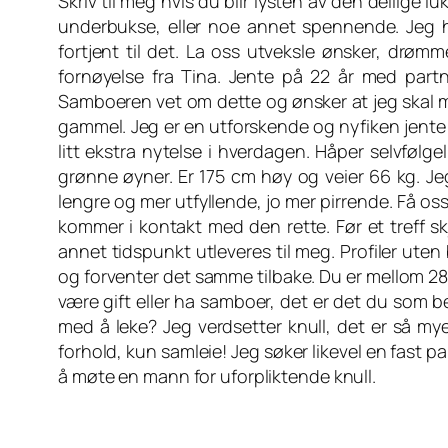
Skriv til meg hvis du blir lysten av den deilige
underbukse, eller noe annet spennende. Jeg 
fortjent til det. La oss utveksle ønsker, drø
fornøyelse fra Tina. Jente på 22 år med par
Samboeren vet om dette og ønsker at jeg skal
gammel. Jeg er en utforskende og nyfiken jente p
litt ekstra nytelse i hverdagen. Håper selvfølgel
grønne øyner. Er 175 cm høy og veier 66 kg. Je
lengre og mer utfyllende, jo mer pirrende. Få oss 
kommer i kontakt med den rette. Før et treff skje
annet tidspunkt utleveres til meg. Profiler uten
og forventer det samme tilbake. Du er mellom 28-4
være gift eller ha samboer, det er det du som b
med å leke? Jeg verdsetter knull, det er så mye
forhold, kun samleie! Jeg søker likevel en fast p
å møte en mann for uforpliktende knull.