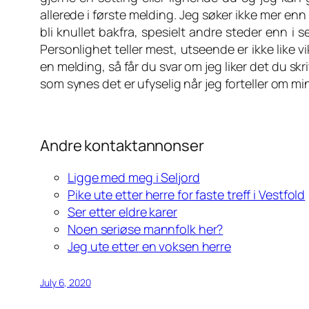
allerede i første melding. Jeg søker ikke mer enn
bli knullet bakfra, spesielt andre steder enn i 
Personlighet teller mest, utseende er ikke like 
en melding, så får du svar om jeg liker det du sk
som synes det er ufyselig når jeg forteller om m
Andre kontaktannonser
Ligge med meg i Seljord
Pike ute etter herre for faste treff i Vestfold
Ser etter eldre karer
Noen seriøse mannfolk her?
Jeg ute etter en voksen herre
July 6, 2020