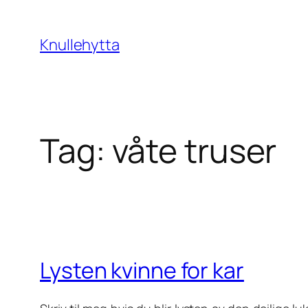
Skip
to
Knullehytta
content
Tag:
våte truser
Lysten kvinne for kar