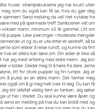
 våte truser, strømpebuksene jeg har brukt uten
av meg som du også kan få se, hvis du gjør deg
ier sammen! Send melding da vel! Het nytelse fra
 være med på spennede treff. Samboeren vet om
en voksen mann, minimum 40 år gammel. Litt om
 små pupper. Liker piercinger i moderate mengder
ennende ut og du er ute etter et sextreff, så ta
g jente som elsker å reise rundt, og kunne da fint
er hva en ellers kan lære om. Din alder er ikke så
gt har jeg mest erfaring med eldre menn. Jeg bor
er vi bilder. Gleder meg til å høre fra dere. Jente
øyne, litt for store pupper og fin rumpe. Jeg er
er om å pules av en eldre mann. Det tenner meg
erer også om å gi meg helt over til deg. Du kan få
eg blir iallefall veldig tent av tanken. Jeg søker
legge ut her i stedet. Du skal kunne være åpen og
eg så send en melding på hva du kan bistå med og
gge med deg svarer jeg ikke! Vis meg hva du kan