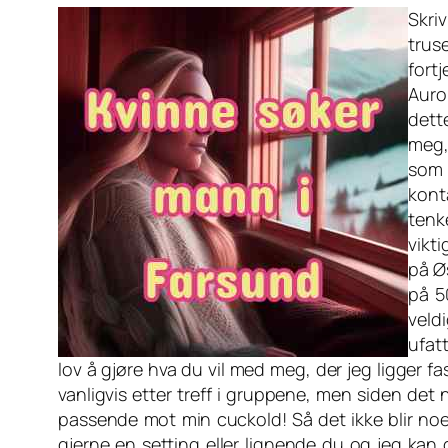
Skri
trus
fort
Auro
dett
meg,
som 
konta
tenke
vikt
på Øs
på 5
veld
ufatt
lov å gjøre hva du vil med meg, der jeg ligger fa
vanligvis etter treff i gruppene, men siden det 
passende mot min cuckold! Så det ikke blir noe 
gjerne en setting eller lignende du og jeg kan