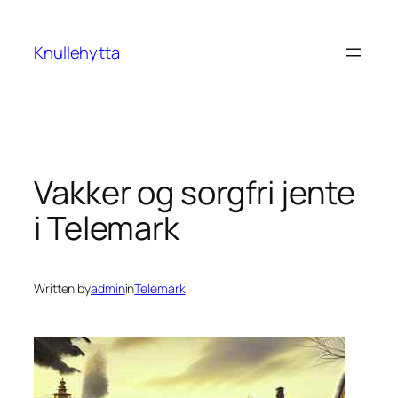
Skip
to
Knullehytta
content
Vakker og sorgfri jente
i Telemark
Written by
admin
in
Telemark