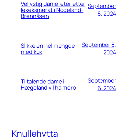
Vellystig dame leter etter
September
lekekamerat i Nodeland-
8, 2024
Brennåsen
September 8,
Slikke en hel mengde
med kuk
2024
September
Tiltalende dame i
Hægeland vil ha moro
6, 2024
Knullehytta