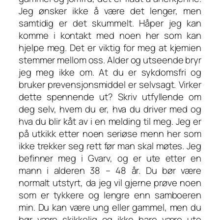
Jeg ønsker ikke å være det lenger, men
samtidig er det skummelt. Håper jeg kan
komme i kontakt med noen her som kan
hjelpe meg. Det er viktig for meg at kjemien
stemmer mellom oss. Alder og utseende bryr
jeg meg ikke om. At du er sykdomsfri og
bruker prevensjonsmiddel er selvsagt. Virker
dette spennende ut? Skriv utfyllende om
deg selv, hvem du er, hva du driver med og
hva du blir kåt av i en melding til meg. Jeg er
på utkikk etter noen seriøse menn her som
ikke trekker seg rett før man skal møtes. Jeg
befinner meg i Gvarv, og er ute etter en
mann i alderen 38 – 48 år. Du bør være
normalt utstyrt, da jeg vil gjerne prøve noen
som er tykkere og lengre enn samboeren
min. Du kan være ung eller gammel, men du
bør være skikkelig og ikke bare være ute