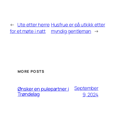
←
Ute etter herre
Husfrue er på utkikk etter
for et møte i natt
myndig gentleman
→
MORE POSTS
September
Ønsker en pulepartner i
Trøndelag
9, 2024