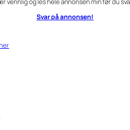
Vær vennlig og les hele annonsen min før du sva
Svar på annonsen!
tner
r