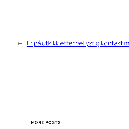
←
Er på utkikk etter vellystig kontakt 
MORE POSTS