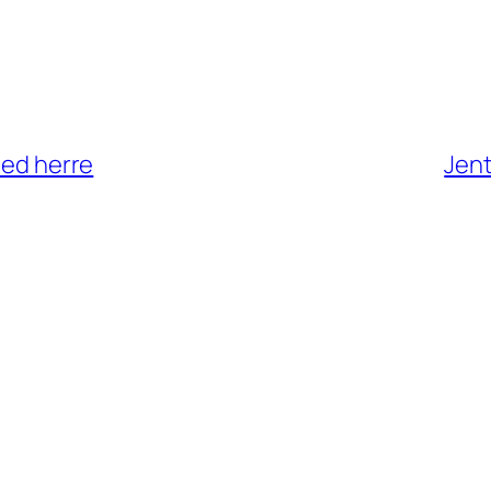
med herre
Jent