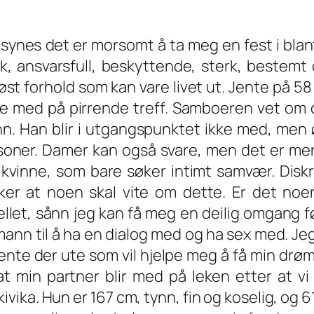
 synes det er morsomt å ta meg en fest i blan
kk, ansvarsfull, beskyttende, sterk, bestem
iøst forhold som kan vare livet ut. Jente på 
e med på pirrende treff. Samboeren vet om d
n. Han blir i utgangspunktet ikke med, men ø
soner. Damer kan også svare, men det er men
 kvinne, som bare søker intimt samvær. Diskre
ker at noen skal vite om dette. Er det noe
llet, sånn jeg kan få meg en deilig omgang fø
ann til å ha en dialog med og ha sex med. Jeg er
ente der ute som vil hjelpe meg å få min drøm t
at min partner blir med på leken etter at 
ivika. Hun er 167 cm, tynn, fin og koselig, og 6