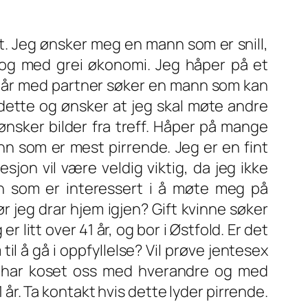
t. Jeg ønsker meg en mann som er snill,
t og med grei økonomi. Jeg håper på et
58 år med partner søker en mann som kan
ette og ønsker at jeg skal møte andre
nsker bilder fra treff. Håper på mange
n som er mest pirrende. Jeg er en fint
sjon vil være veldig viktig, da jeg ikke
n som er interessert i å møte meg på
r jeg drar hjem igjen? Gift kvinne søker
 litt over 41 år, og bor i Østfold. Er det
il å gå i oppfyllelse? Vil prøve jentesex
vi har koset oss med hverandre og med
1 år. Ta kontakt hvis dette lyder pirrende.