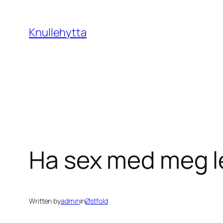
Skip
to
Knullehytta
content
Ha sex med meg 
Written by
admin
in
Østfold