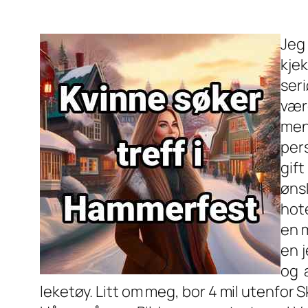
Jeg
kje
ser
vær
men
per
gift
øns
hote
en m
en j
og 
leketøy. Litt om meg, bor 4 mil utenfor Sk