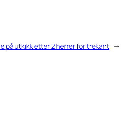
e på utkikk etter 2 herrer for trekant
→