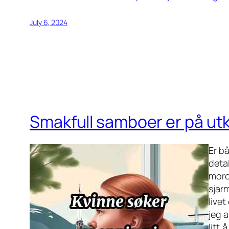
July 6, 2024
Smakfull samboer er på utkik
Er bå
deta
moro
sjar
livet
jeg a
litt 