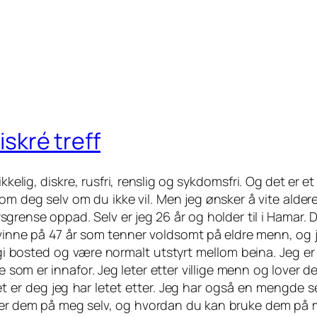
iskré treff
ikkelig, diskre, rusfri, renslig og sykdomsfri. Og det er e
om deg selv om du ikke vil. Men jeg ønsker å vite aldere
sgrense oppad. Selv er jeg 26 år og holder til i Hamar. D
vinne på 47 år som tenner voldsomt på eldre menn, og jeg
i bosted og være normalt utstyrt mellom beina. Jeg er 
e som er innafor. Jeg leter etter villige menn og lover d
et er deg jeg har letet etter. Jeg har også en mengde 
er dem på meg selv, og hvordan du kan bruke dem på meg