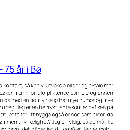
 75 år i Bø
Ta kontakt, så kan vi utveksle bilder og avtale mer
om søker menn for uforpliktende samleie og annen
 men da med en som virkelig har mye humor og mye
 meg. Jeg er en henrykt jente som er nyfiken på
en jente for litt hygge også er noe som pirrer, da
ømmen til virkelighet? Jeg er fyldig, så du må like
 av navn, det håper jeg du også er. Jeg er mobil,