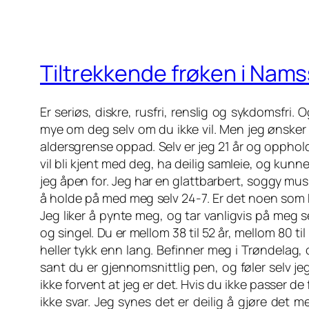
Tiltrekkende frøken i Nams
Er seriøs, diskre, rusfri, renslig og sykdomsfri. 
mye om deg selv om du ikke vil. Men jeg ønsker å
aldersgrense oppad. Selv er jeg 21 år og oppho
vil bli kjent med deg, ha deilig samleie, og kunn
jeg åpen for. Jeg har en glattbarbert, soggy mus, 
å holde på med meg selv 24-7. Er det noen som kan
Jeg liker å pynte meg, og tar vanligvis på meg sex
og singel. Du er mellom 38 til 52 år, mellom 80 til
heller tykk enn lang. Befinner meg i Trøndelag, o
sant du er gjennomsnittlig pen, og føler selv jeg
ikke forvent at jeg er det. Hvis du ikke passer de
ikke svar. Jeg synes det er deilig å gjøre det 