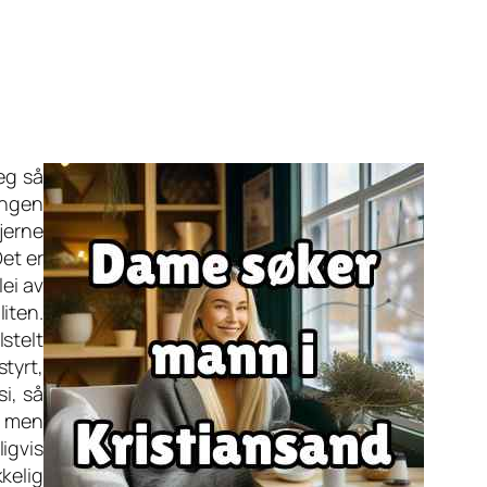
meg så
Ingen
jerne
Det er
lei av
liten.
lstelt
styrt,
si, så
t, men
ligvis
kelig