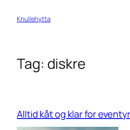
Skip
to
Knullehytta
content
Tag:
diskre
Alltid kåt og klar for event