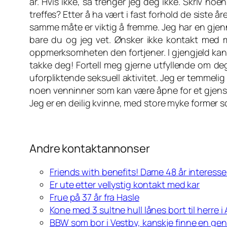
år. Hvis ikke, så trenger jeg deg ikke. Skriv n
treffes? Etter å ha vært i fast forhold de siste 
samme måte er viktig å fremme. Jeg har en gje
bare du og jeg vet. Ønsker ikke kontakt med
oppmerksomheten den fortjener. I gjengjeld kan j
takke deg! Fortell meg gjerne utfyllende om deg 
uforpliktende seksuell aktivitet. Jeg er temmelig
noen venninner som kan være åpne for et gjensid
Jeg er en deilig kvinne, med store myke former so
Andre kontaktannonser
Friends with benefits! Dame 48 år interesser
Er ute etter vellystig kontakt med kar
Frue på 37 år fra Hasle
Kone med 3 sultne hull lånes bort til herre 
BBW som bor i Vestby, kanskje finne en ge