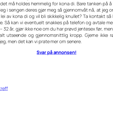
og det må holdes hemmelig for kona di. Bare tanken på å
deg i sengen deres gjør meg så gjennomvåt nå, at jeg o
ei av kona di og vil bli skikkelig knullet? Ta kontakt så
. Så kan vi eventuelt snakkes på telefon og avtale mer 
– 32 år, gjør ikke noe om du har prøvd jentesex før, men 
lt utseende og gjennomsnittlig kropp. Gjerne ikke r
 jeg, men det kan vi prate mer om senere.
Svar på annonsen!
treff