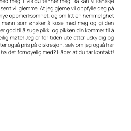
e med meg. Hvis du tenner meg, så kan vi kanskje
sent vil glemme. At jeg gjerne vil oppfylle deg på
g mye oppmerksomhet, og om litt en hemmelighet
dre mann som ønsker å kose med meg og gi den
r god til å suge pikk, og pikken din kommer til å
ilig møte! Jeg er for tiden ute etter uskyldig og
tter også pris på diskresjon, selv om jeg også har
 ha det fornøyelig med? Håper at du tar kontakt!