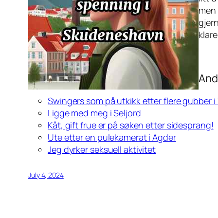
men 
gjern
klare
And
Swingers som på utkikk etter flere gubber i
Ligge med meg i Seljord
Kåt, gift frue er på søken etter sidesprang!
Ute etter en pulekamerat i Agder
Jeg dyrker seksuell aktivitet
July 4, 2024