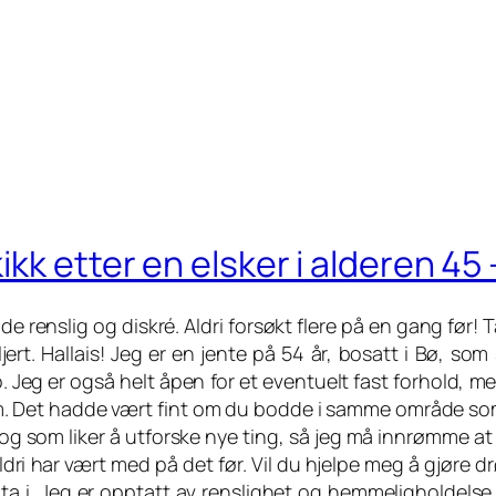
k etter en elsker i alderen 45 –
de renslig og diskré. Aldri forsøkt flere på en gang før! 
ljert. Hallais! Jeg er en jente på 54 år, bosatt i Bø, s
. Jeg er også helt åpen for et eventuelt fast forhold,
m. Det hadde vært fint om du bodde i samme område som
 og som liker å utforske nye ting, så jeg må innrømme at 
ldri har vært med på det før. Vil du hjelpe meg å gjøre dr
å ta i. Jeg er opptatt av renslighet og hemmeligholdelse