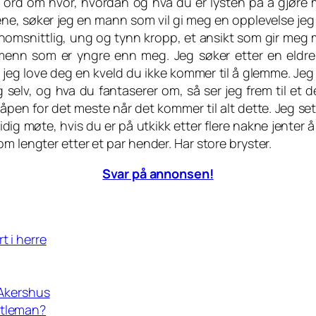
oen ord om hvor, hvordan og hva du er lysten på å gjør
årene, søker jeg en mann som vil gi meg en opplevelse jeg 
nnomsnittlig, ung og tynn kropp, et ansikt som gir me
 menn som er yngre enn meg. Jeg søker etter en el
eg love deg en kveld du ikke kommer til å glemme. Jeg e
selv, og hva du fantaserer om, så ser jeg frem til et de
 åpen for det meste når det kommer til alt dette. Jeg se
ig møte, hvis du er på utkikk etter flere nakne jenter å
m lengter etter et par hender. Har store bryster.
Svar på annonsen!
t i herre
i Akershus
ntleman?