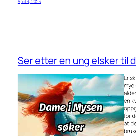
April 3, 2023
Ser etter en ung elsker til d
Er sk
mye 
alder
en k
oppg
for d
at d
bruk