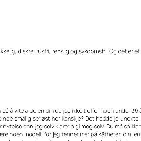
ikkelig, diskre, rusfri, renslig og sykdomsfri. Og det er e
 på å vite alderen din da jeg ikke treffer noen under 36 
e noe smålig seriøst her kanskje? Det hadde jo unektel
nytelse enn jeg selv klarer å gi meg selv. Du må så klart
 være noen modell, for jeg tenner mer på kåtheten din, e