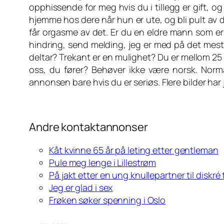
opphissende for meg hvis du i tillegg er gift, 
hjemme hos dere når hun er ute, og bli pult av 
får orgasme av det. Er du en eldre mann som er l
hindring, send melding, jeg er med på det meste
deltar? Trekant er en mulighet? Du er mellom 25 
oss, du fører? Behøver ikke være norsk. Norma
annonsen bare hvis du er seriøs. Flere bilder har
Andre kontaktannonser
Kåt kvinne 65 år på leting etter gentleman
Pule meg lenge i Lillestrøm
På jakt etter en ung knullepartner til diskré 
Jeg er glad i sex
Frøken søker spenning i Oslo