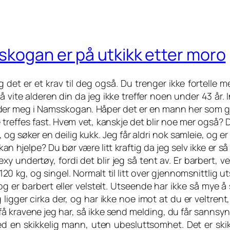
skogan er på utkikk etter moro
Og det er et krav til deg også. Du trenger ikke fortelle 
 vite alderen din da jeg ikke treffer noen under 43 år. 
lder meg i Namsskogan. Håper det er en mann her som g
e treffes fast. Hvem vet, kanskje det blir noe mer også? 
og søker en deilig kukk. Jeg får aldri nok samleie, og er 
 hjelpe? Du bør være litt kraftig da jeg selv ikke er så 
y undertøy, fordi det blir jeg så tent av. Er barbert, ve
 120 kg, og singel. Normalt til litt over gjennomsnittlig ut
g er barbert eller velstelt. Utseende har ikke så mye å 
 ligger cirka der, og har ikke noe imot at du er veltren
 få kravene jeg har, så ikke send melding, du får sannsyn
med en skikkelig mann, uten ubesluttsomhet. Det er skik