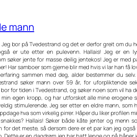
nde mann
. Jeg bor på Tvedestrand og det er derfor greit om du h
så er ute etter en pulevenn. Hallais! Jeg er en ly
om søker jente for masse deilig jentekos! Jeg er med p
er! Har samboer som gjerne blir med hvis vi lar han få lo
er erfaring sammen med deg, alder bestemmer du selv.
estrand søker mann over 59 år, for uforpliktende sek
 bor for tiden i Tvedestrand, og søker noen som vil ha de
til min egen kropp, og har utforsket alle mine erogene s
 veldig stimulerende. Jeg ser etter en eldre mann, som h
pdage hva som virkelig pirrer. Håper du liker profilen m
vi snakkes? Hallais! Søker både kåte jenter og menn s
pen for det meste, så dersom dere er et par kan jeg også
to. Dette er en dagdrøm jeg har hatt lenge og nå håper j