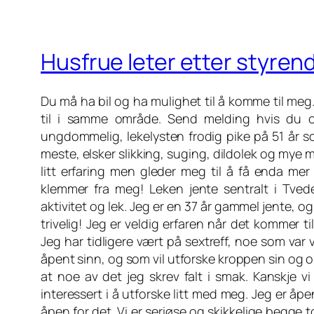
Husfrue leter etter styre
Du må ha bil og ha mulighet til å komme til meg
til i samme område. Send melding hvis du og
ungdommelig, lekelysten frodig pike på 51 år s
meste, elsker slikking, suging, dildolek og mye m
litt erfaring men gleder meg til å få enda m
klemmer fra meg! Leken jente sentralt i Tved
aktivitet og lek. Jeg er en 37 år gammel jente, og
trivelig! Jeg er veldig erfaren når det kommer 
Jeg har tidligere vært på sextreff, noe som var
åpent sinn, og som vil utforske kroppen sin og op
at noe av det jeg skrev falt i smak. Kanskje 
interessert i å utforske litt med meg. Jeg er å
åpen for det. Vi er seriøse og skikkelige begge 