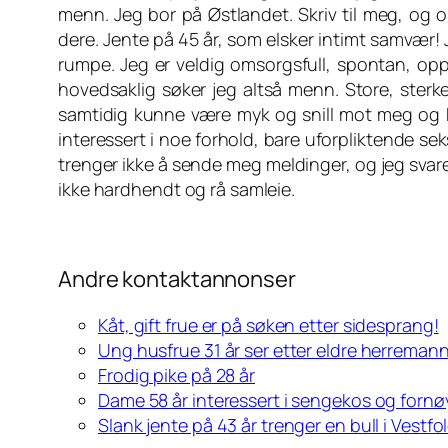
menn. Jeg bor på Østlandet. Skriv til meg, og om
dere. Jente på 45 år, som elsker intimt samvær! Je
rumpe. Jeg er veldig omsorgsfull, spontan, opp
hovedsaklig søker jeg altså menn. Store, ster
samtidig kunne være myk og snill mot meg og 
interessert i noe forhold, bare uforpliktende sek
trenger ikke å sende meg meldinger, og jeg svarer
ikke hardhendt og rå samleie.
Andre kontaktannonser
Kåt, gift frue er på søken etter sidesprang!
Ung husfrue 31 år ser etter eldre herremann
Frodig pike på 28 år
Dame 58 år interessert i sengekos og fornø
Slank jente på 43 år trenger en bull i Vestfol