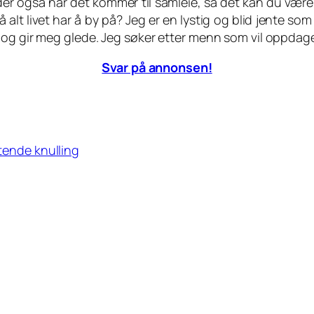
jelder også når det kommer til samleie, så det kan du være
 alt livet har å by på? Jeg er en lystig og blid jente som
 og gir meg glede. Jeg søker etter menn som vil oppdag
Svar på annonsen!
ktende knulling