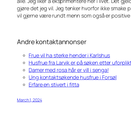
alle. Jeg liker å eksprimentere her i livet. Det g
gjøre det jeg vil. Jeg tenker hvorfor ikke smake på
vil gjerne være rundt menn som også er positive
Andre kontaktannonser
Frue vil ha sterke hender i Karlshus
Husfrue fra Larvik er på søken etter uforpli
Damer med rosa hår er vill i senga!
Ung kontaktsøkende husfrue i Forsøl
Erfare en stivert i fitta
March 1, 2024