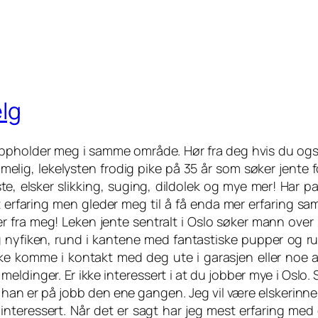
elg
oppholder meg i samme område. Hør fra deg hvis du ogs
melig, lekelysten frodig pike på 35 år som søker jente f
, elsker slikking, suging, dildolek og mye mer! Har pa
litt erfaring men gleder meg til å få enda mer erfaring 
fra meg! Leken jente sentralt i Oslo søker mann over 2
og nyfiken, rund i kantene med fantastiske pupper og r
ikke komme i kontakt med deg ute i garasjen eller noe 
meldinger. Er ikke interessert i at du jobber mye i Oslo.
r han er på jobb den ene gangen. Jeg vil være elskerinne
 interessert. Når det er sagt har jeg mest erfaring med 