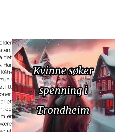
older
sten,
å det
v. Har
 Kåte
suell
t litt
oner.
ar et
in, og
om er
 være
eg at