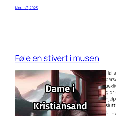
March 7, 2023
Føle en stivert i musen
Halla
pers
sexl
gjør
hjelp
slutt
bil 