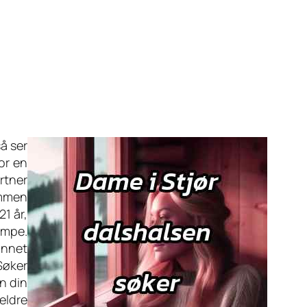
å ser
or en
rtner
sammen
1 år,
umpe.
annet
 Søker
n din
eldre