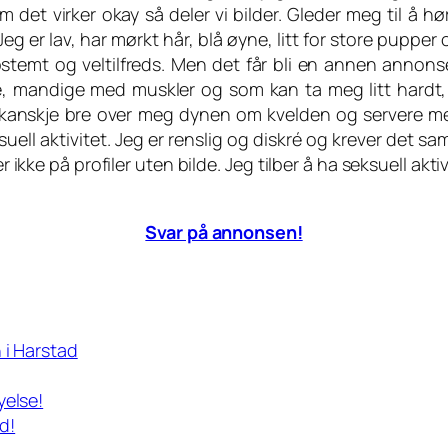
 det virker okay så deler vi bilder. Gleder meg til å hø
g er lav, har mørkt hår, blå øyne, litt for store pupper 
stemt og veltilfreds. Men det får bli en annen annonse
ke, mandige med muskler og som kan ta meg litt hardt
kanskje bre over meg dynen om kvelden og servere m
suell aktivitet. Jeg er renslig og diskré og krever det s
 ikke på profiler uten bilde. Jeg tilber å ha seksuell akt
Svar på annonsen!
 i Harstad
yelse!
d!