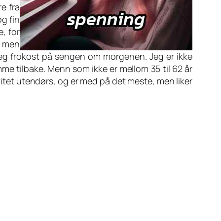
re fra
og fin
, for
, men
eg frokost på sengen om morgenen. Jeg er ikke
amme tilbake. Menn som ikke er mellom 35 til 62 år
ivitet utendørs, og er med på det meste, men liker