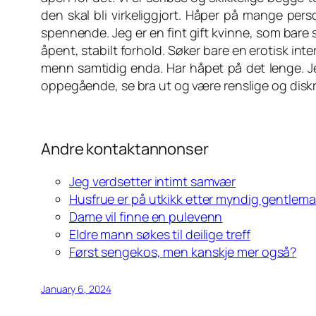
den skal bli virkeliggjort. Håper på mange pe
spennende. Jeg er en fint gift kvinne, som bare sø
åpent, stabilt forhold. Søker bare en erotisk i
menn samtidig enda. Har håpet på det lenge. Jeg t
oppegående, se bra ut og være renslige og diskr
Andre kontaktannonser
Jeg verdsetter intimt samvær
Husfrue er på utkikk etter myndig gentlem
Dame vil finne en pulevenn
Eldre mann søkes til deilige treff
Først sengekos, men kanskje mer også?
January 6, 2024