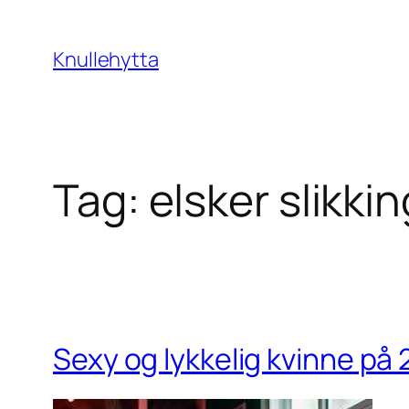
Skip
to
Knullehytta
content
Tag:
elsker slikkin
Sexy og lykkelig kvinne på 