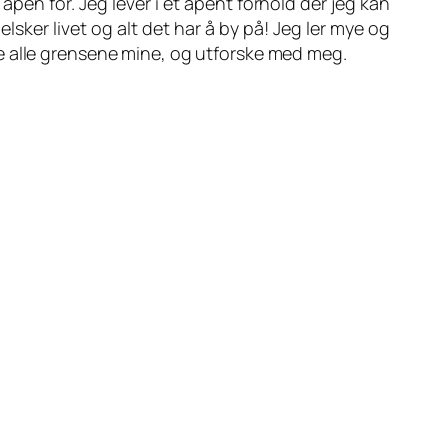
 åpen for. Jeg lever i et åpent forhold der jeg kan
 elsker livet og alt det har å by på! Jeg ler mye og
e alle grensene mine, og utforske med meg.