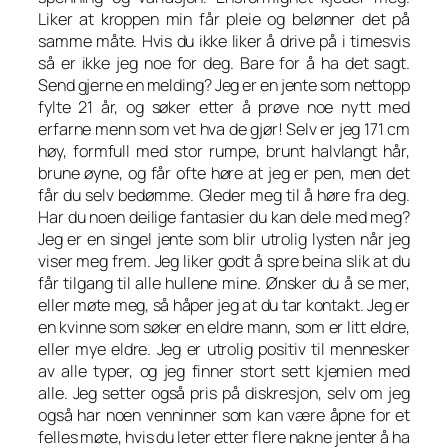
Liker at kroppen min får pleie og belønner det på
samme måte. Hvis du ikke liker å drive på i timesvis
så er ikke jeg noe for deg. Bare for å ha det sagt.
Send gjerne en melding? Jeg er en jente som nettopp
fylte 21 år, og søker etter å prøve noe nytt med
erfarne menn som vet hva de gjør! Selv er jeg 171 cm
høy, formfull med stor rumpe, brunt halvlangt hår,
brune øyne, og får ofte høre at jeg er pen, men det
får du selv bedømme. Gleder meg til å høre fra deg.
Har du noen deilige fantasier du kan dele med meg?
Jeg er en singel jente som blir utrolig lysten når jeg
viser meg frem. Jeg liker godt å spre beina slik at du
får tilgang til alle hullene mine. Ønsker du å se mer,
eller møte meg, så håper jeg at du tar kontakt. Jeg er
en kvinne som søker en eldre mann, som er litt eldre,
eller mye eldre. Jeg er utrolig positiv til mennesker
av alle typer, og jeg finner stort sett kjemien med
alle. Jeg setter også pris på diskresjon, selv om jeg
også har noen venninner som kan være åpne for et
felles møte, hvis du leter etter flere nakne jenter å ha