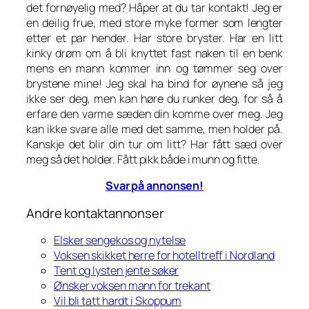
det fornøyelig med? Håper at du tar kontakt! Jeg er
en deilig frue, med store myke former som lengter
etter et par hender. Har store bryster. Har en litt
kinky drøm om å bli knyttet fast naken til en benk
mens en mann kommer inn og tømmer seg over
brystene mine! Jeg skal ha bind for øynene så jeg
ikke ser deg, men kan høre du runker deg, for så å
erfare den varme sæden din komme over meg. Jeg
kan ikke svare alle med det samme, men holder på.
Kanskje det blir din tur om litt? Har fått sæd over
meg så det holder. Fått pikk både i munn og fitte.
Svar på annonsen!
Andre kontaktannonser
Elsker sengekos og nytelse
Voksen skikket herre for hotelltreff i Nordland
Tent og lysten jente søker
Ønsker voksen mann for trekant
Vil bli tatt hardt i Skoppum