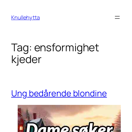
Skip
to
Knullehytta
content
Tag:
ensformighet
kjeder
Ung bedårende blondine