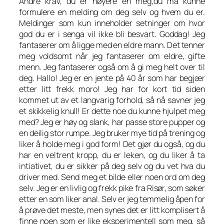
Andre krav, du er høyere en meg,du må kunne
formulere en melding om deg selv og hvem du er.
Meldinger som kun inneholder setninger om hvor
god du er i senga vil ikke bli besvart. Goddag! Jeg
fantaserer om å ligge med en eldre mann. Det tenner
meg voldsomt når jeg fantaserer om eldre, gifte
menn. Jeg fantaserer også om å gi meg helt over til
deg. Hallo! Jeg er en jente på 40 år som har begjær
etter litt frekk moro! Jeg har for kort tid siden
kommet ut av et langvarig forhold, så nå savner jeg
et skikkelig knull! Er dette noe du kunne hjulpet meg
med? Jeg er høy og slank, har passe store pupper og
en deilig stor rumpe. Jeg bruker mye tid på trening og
liker å holde meg i god form! Det gjør du også, og du
har en veltrent kropp, du er leken, og du liker å ta
intiativet, du er sikker på deg selv og du vet hva du
driver med. Send meg et bilde eller noen ord om deg
selv. Jeg er en livlig og frekk pike fra Risør, som søker
etter en som liker anal. Selv er jeg temmelig åpen for
å prøve det meste, men synes det er litt komplisert å
finne noen som er like eksperimentell som meg, så