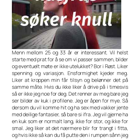
Menn mellom 25 og 33 år er interessant. Vil helst
starte med prat for å se om vi passer sammen, bilder
og eventuelt møte er ikke utelukket? Bor i Røst. Liker
spenning og variasjon. Ensformighet kjeder meg.
Liker at kroppen min får tilsyn og belønner det på
samme måte. Hvis du ikke liker å drive på i timesvis
så er ikke jeg noe for deg. Det renner av meg bare jeg
ser bilder av kuk i profilene. Jeg er åpen for mye. Så
dersom du vil komme hit og ha sex med vakker jente
med deilige fantasier, så bare si ifra. Jeg vil gjerne ha
en kuk som er normalt lang, ikke for stor, og ikke for
smal. Jeg liker at det nærmere blir for trangt i fitta,
og hvis ikke så kan du få putte den i rumpen sånn jeg