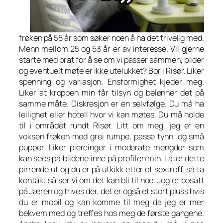
frøken på 55 år som søker noen å ha det trivelig med.
Menn mellom 25 og 53 år er av interesse. Vil gjerne
starte med prat for å se om vi passer sammen, bilder
og eventuelt møte er ikke utelukket? Bor i Risør. Liker
spenning og variasjon. Ensformighet kjeder meg.
Liker at kroppen min får tilsyn og belønner det på
samme måte. Diskresjon er en selvfølge. Du må ha
leilighet eller hotell hvor vi kan møtes. Du må holde
til i området rundt Risør. Litt om meg, jeg er en
voksen frøken med grei rumpe, passe tynn, og små
pupper. Liker piercinger i moderate mengder som
kan sees på bildene inne på profilen min. Låter dette
pirrende ut og du er på utkikk etter et sextreff, så ta
kontakt så ser vi om det kan bli til noe. Jeg er bosatt
på Jæren og trives der, det er også et stort pluss hvis
du er mobil og kan komme til meg da jeg er mer
bekvem med og treffes hos meg de første gangene.