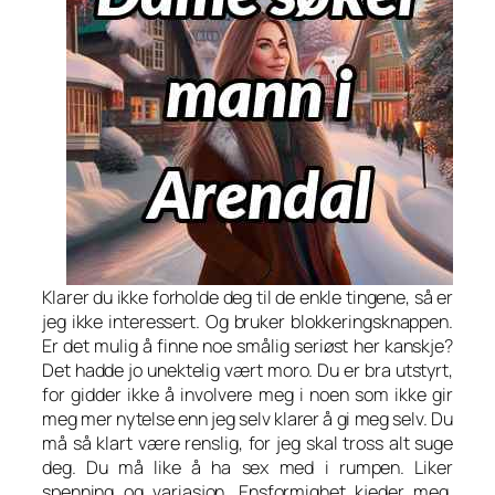
Klarer du ikke forholde deg til de enkle tingene, så er
jeg ikke interessert. Og bruker blokkeringsknappen.
Er det mulig å finne noe smålig seriøst her kanskje?
Det hadde jo unektelig vært moro. Du er bra utstyrt,
for gidder ikke å involvere meg i noen som ikke gir
meg mer nytelse enn jeg selv klarer å gi meg selv. Du
må så klart være renslig, for jeg skal tross alt suge
deg. Du må like å ha sex med i rumpen. Liker
spenning og variasjon. Ensformighet kjeder meg.