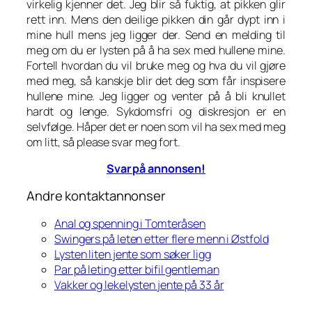
virkelig kjenner det. Jeg blir så fuktig, at pikken glir
rett inn. Mens den deilige pikken din går dypt inn i
mine hull mens jeg ligger der. Send en melding til
meg om du er lysten på å ha sex med hullene mine.
Fortell hvordan du vil bruke meg og hva du vil gjøre
med meg, så kanskje blir det deg som får inspisere
hullene mine. Jeg ligger og venter på å bli knullet
hardt og lenge. Sykdomsfri og diskresjon er en
selvfølge. Håper det er noen som vil ha sex med meg
om litt, så please svar meg fort.
Svar på annonsen!
Andre kontaktannonser
Anal og spenning i Tomteråsen
Swingers på leten etter flere menn i Østfold
Lysten liten jente som søker ligg
Par på leting etter bifil gentleman
Vakker og lekelysten jente på 33 år