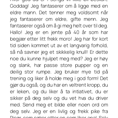
Goddag! Jeg fantaserer om å ligge med en
eldre mann. Det tenner meg voldsomt når
jeg fantaserer om eldre, gifte menn. Jeg
fantaserer også om å gi meg helt over til deg.
Hallo! Jeg er en jente på 40 år som har
begjær etter litt frekk moro! Jeg har for kort
tid siden kommet ut av et langvarig forhold,
så nå savner jeg et skikkelig knull! Er dette
noe du kunne hjulpet meg med? Jeg er høy
og slank, har passe store pupper og en
deilig stor rumpe. Jeg bruker mye tid på
trening og liker å holde meg i god form! Det
gjør du også, og du har en veltrent kropp, du
er leken, og du liker å ta intiativet, du er
sikker på deg selv og du vet hva du driver
med. Send meg et bilde eller noen ord om
deg selv. Jeg er en livlig og frekk pike fra
Risør, som søker etter en som liker anal. Selv