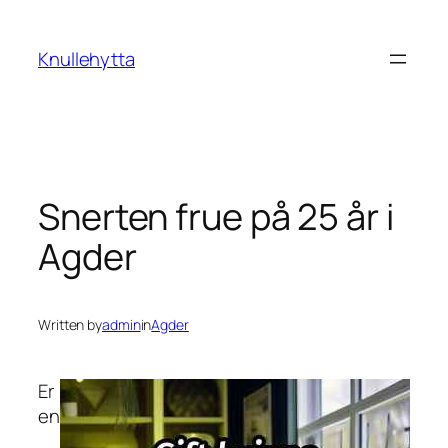
Skip
to
Knullehytta
content
Snerten frue på 25 år i
Agder
Written by
admin
in
Agder
Er
en