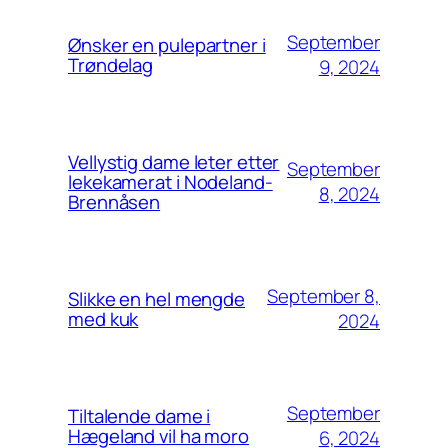
September
Ønsker en pulepartner i
Trøndelag
9, 2024
Vellystig dame leter etter
September
lekekamerat i Nodeland-
8, 2024
Brennåsen
September 8,
Slikke en hel mengde
med kuk
2024
September
Tiltalende dame i
Hægeland vil ha moro
6, 2024