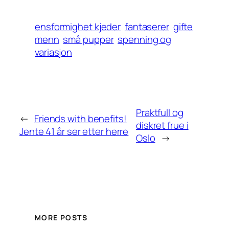
ensformighet kjeder
fantaserer
gifte
menn
små pupper
spenning og
variasjon
Praktfull og
←
Friends with benefits!
diskret frue i
Jente 41 år ser etter herre
Oslo
→
MORE POSTS