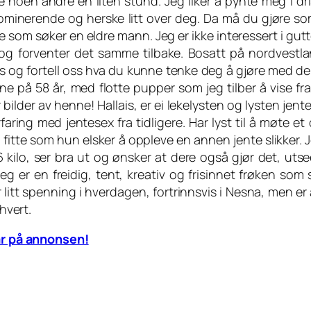
e noen andre en liten stund. Jeg liker å pynte meg i dri
ominerende og herske litt over deg. Da må du gjøre so
te som søker en eldre mann. Jeg er ikke interessert i gut
 og forventer det samme tilbake. Bosatt på nordvestla
løs og fortell oss hva du kunne tenke deg å gjøre med den
ne på 58 år, med flotte pupper som jeg tilber å vise fra
 bilder av henne! Hallais, er ei lekelysten og lysten jen
faring med jentesex fra tidligere. Har lyst til å møte et 
 fitte som hun elsker å oppleve en annen jente slikker. 
 kilo, ser bra ut og ønsker at dere også gjør det, uts
 Jeg er en freidig, tent, kreativ og frisinnet frøken som
tt spenning i hverdagen, fortrinnsvis i Nesna, men er
rhvert.
r på annonsen!