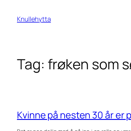
Skip
to
Knullehytta
content
Tag:
frøken som s
Kvinne på nesten 30 år er 