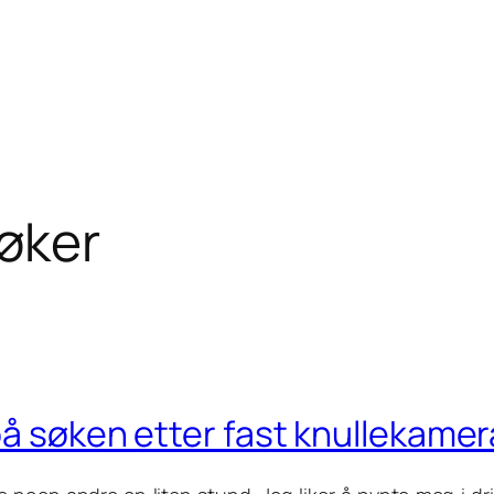
øker
på søken etter fast knullekamer