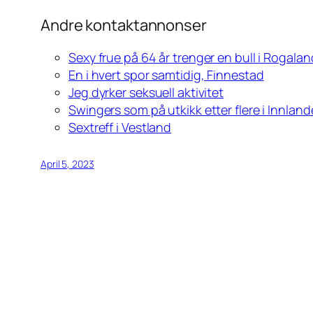
Andre kontaktannonser
Sexy frue på 64 år trenger en bull i Rogalan
En i hvert spor samtidig, Finnestad
Jeg dyrker seksuell aktivitet
Swingers som på utkikk etter flere i Innland
Sextreff i Vestland
April 5, 2023