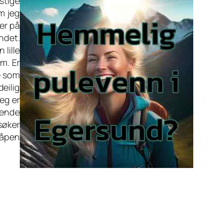
stige
m jeg
ter på
ndet.
 lille
m. Er
te som
deilig
Jeg er
eende
 søker
 åpen