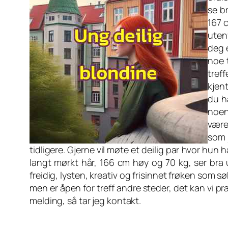
se b
167 
uten
deg e
noe t
tref
kjent
du ha
noen 
være
som 
tidligere. Gjerne vil møte et deilig par hvor hun 
langt mørkt hår, 166 cm høy og 70 kg, ser bra u
freidig, lysten, kreativ og frisinnet frøken som
men er åpen for treff andre steder, det kan vi 
melding, så tar jeg kontakt.