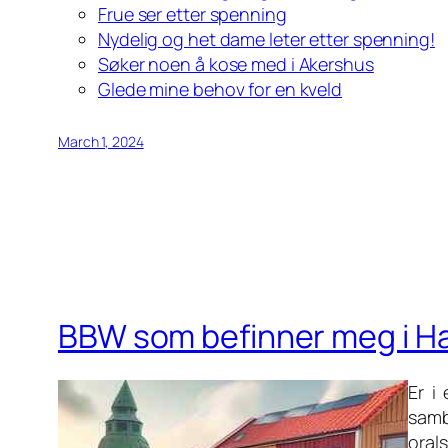
Frue ser etter spenning
Nydelig og het dame leter etter spenning!
Søker noen å kose med i Akershus
Glede mine behov for en kveld
March 1, 2024
BBW som befinner meg i Ha
Er i
samb
orals