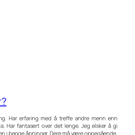
r?
ling. Har erfaring med å treffe andre menn enn
 Har fantasert over det lenge. Jeg elsker å gi
røve en i begge åpninger. Dere må være oppegående,