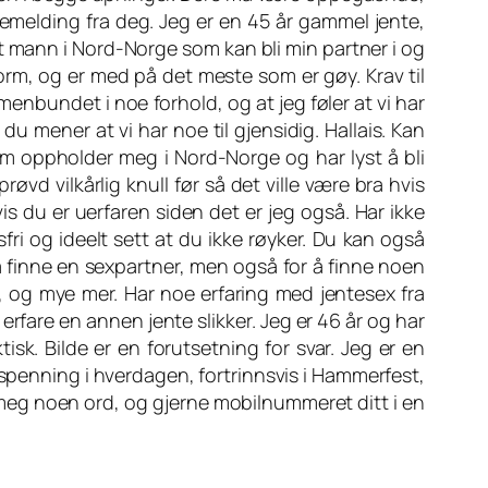
kemelding fra deg. Jeg er en 45 år gammel jente,
åt mann i Nord-Norge som kan bli min partner i og
orm, og er med på det meste som er gøy. Krav til
menbundet i noe forhold, og at jeg føler at vi har
 du mener at vi har noe til gjensidig. Hallais. Kan
om oppholder meg i Nord-Norge og har lyst å bli
øvd vilkårlig knull før så det ville være bra hvis
is du er uerfaren siden det er jeg også. Har ikke
fri og ideelt sett at du ikke røyker. Du kan også
å finne en sexpartner, men også for å finne noen
 og mye mer. Har noe erfaring med jentesex fra
 erfare en annen jente slikker. Jeg er 46 år og har
sk. Bilde er en forutsetning for svar. Jeg er en
 spenning i hverdagen, fortrinnsvis i Hammerfest,
 meg noen ord, og gjerne mobilnummeret ditt i en