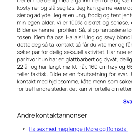
Det er noe deilig med å gå inn i en rolle og vær
kostymer og slå seg løs. Jeg kan gjerne være d
sier og adlyde. Jeg er en ung, frodig og tent jen
min egen alder. Vi er 100% diskret og seriøse,
Bilder av henne i profilen. Så, slipp fantasiene 
tøsen. Klem fra oss. Hallais! Ung og sexy blondi
dette deg så ta kontakt så får du vite mer og får
søker par for deilig seksuell aktivitet. Har noe er
par hvor hun har en glattbarbert og dyvåt, deilig
22 år og har langt mørkt hår, 160 cm høy og 66
teller faktisk. Bilde er en forutsetning for svar.
kontakt med hjelpsomme, kåte menn som søker li
for treff andre steder, det kan vi fortelle om ette
Sva
Andre kontaktannonser
Ha sex med meg lenge i Møre og Romsdal