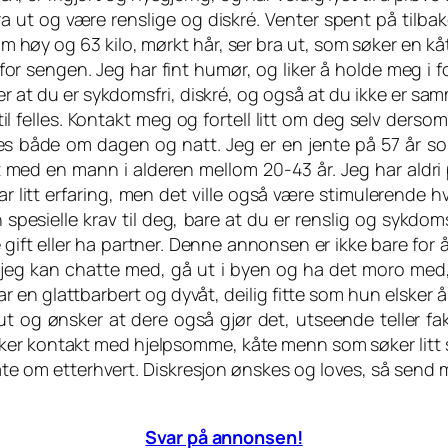
ra ut og være renslige og diskré. Venter spent på tilba
cm høy og 63 kilo, mørkt hår, ser bra ut, som søker en k
for sengen. Jeg har fint humør, og liker å holde meg i f
r at du er sykdomsfri, diskré, og også at du ikke er sam
il felles. Kontakt meg og fortell litt om deg selv dersom
fes både om dagen og natt. Jeg er en jente på 57 år s
 med en mann i alderen mellom 20-43 år. Jeg har aldri pr
r litt erfaring, men det ville også være stimulerende hv
spesielle krav til deg, bare at du er renslig og sykdoms
 gift eller ha partner. Denne annonsen er ikke bare for 
jeg kan chatte med, gå ut i byen og ha det moro med,
har en glattbarbert og dyvåt, deilig fitte som hun elsker å
t og ønsker at dere også gjør det, utseende teller fakti
 søker kontakt med hjelpsomme, kåte menn som søker litt
prate om etterhvert. Diskresjon ønskes og loves, så send
Svar på annonsen!