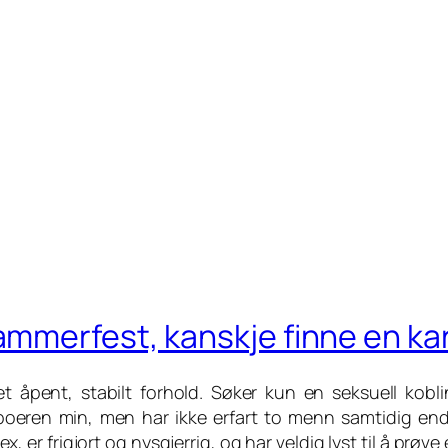
mmerfest, kanskje finne en ka
 et åpent, stabilt forhold. Søker kun en seksuell kob
oeren min, men har ikke erfart to menn samtidig enda.
ex, er frigjort og nysgjerrig, og har veldig lyst til å p