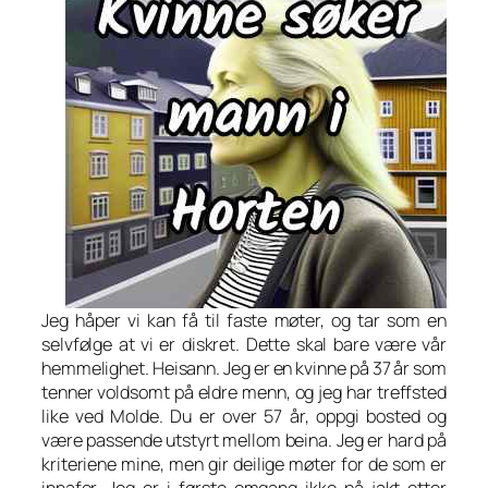
Jeg håper vi kan få til faste møter, og tar som en
selvfølge at vi er diskret. Dette skal bare være vår
hemmelighet. Heisann. Jeg er en kvinne på 37 år som
tenner voldsomt på eldre menn, og jeg har treffsted
like ved Molde. Du er over 57 år, oppgi bosted og
være passende utstyrt mellom beina. Jeg er hard på
kriteriene mine, men gir deilige møter for de som er
innafor. Jeg er i første omgang ikke på jakt etter