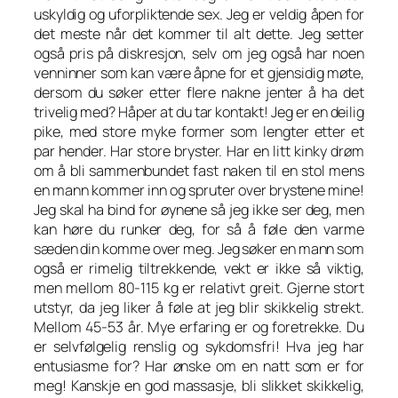
uskyldig og uforpliktende sex. Jeg er veldig åpen for
det meste når det kommer til alt dette. Jeg setter
også pris på diskresjon, selv om jeg også har noen
venninner som kan være åpne for et gjensidig møte,
dersom du søker etter flere nakne jenter å ha det
trivelig med? Håper at du tar kontakt! Jeg er en deilig
pike, med store myke former som lengter etter et
par hender. Har store bryster. Har en litt kinky drøm
om å bli sammenbundet fast naken til en stol mens
en mann kommer inn og spruter over brystene mine!
Jeg skal ha bind for øynene så jeg ikke ser deg, men
kan høre du runker deg, for så å føle den varme
sæden din komme over meg. Jeg søker en mann som
også er rimelig tiltrekkende, vekt er ikke så viktig,
men mellom 80-115 kg er relativt greit. Gjerne stort
utstyr, da jeg liker å føle at jeg blir skikkelig strekt.
Mellom 45-53 år. Mye erfaring er og foretrekke. Du
er selvfølgelig renslig og sykdomsfri! Hva jeg har
entusiasme for? Har ønske om en natt som er for
meg! Kanskje en god massasje, bli slikket skikkelig,