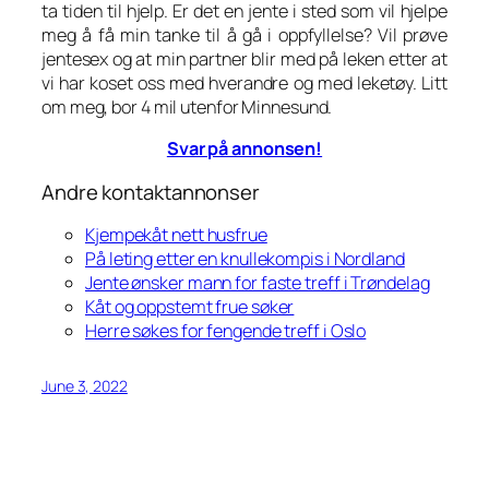
ta tiden til hjelp. Er det en jente i sted som vil hjelpe
meg å få min tanke til å gå i oppfyllelse? Vil prøve
jentesex og at min partner blir med på leken etter at
vi har koset oss med hverandre og med leketøy. Litt
om meg, bor 4 mil utenfor Minnesund.
Svar på annonsen!
Andre kontaktannonser
Kjempekåt nett husfrue
På leting etter en knullekompis i Nordland
Jente ønsker mann for faste treff i Trøndelag
Kåt og oppstemt frue søker
Herre søkes for fengende treff i Oslo
June 3, 2022