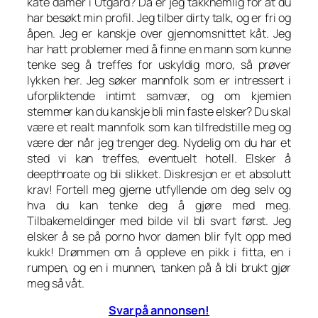
kåte damer i Utgård? Da er jeg takknemlig for at du
har besøkt min profil. Jeg tilber dirty talk, og er fri og
åpen. Jeg er kanskje over gjennomsnittet kåt. Jeg
har hatt problemer med å finne en mann som kunne
tenke seg å treffes for uskyldig moro, så prøver
lykken her. Jeg søker mannfolk som er intressert i
uforpliktende intimt samvær, og om kjemien
stemmer kan du kanskje bli min faste elsker? Du skal
være et realt mannfolk som kan tilfredstille meg og
være der når jeg trenger deg. Nydelig om du har et
sted vi kan treffes, eventuelt hotell. Elsker å
deepthroate og bli slikket. Diskresjon er et absolutt
krav! Fortell meg gjerne utfyllende om deg selv og
hva du kan tenke deg å gjøre med meg.
Tilbakemeldinger med bilde vil bli svart først. Jeg
elsker å se på porno hvor damen blir fylt opp med
kukk! Drømmen om å oppleve en pikk i fitta, en i
rumpen, og en i munnen, tanken på å bli brukt gjør
meg så våt.
Svar på annonsen!