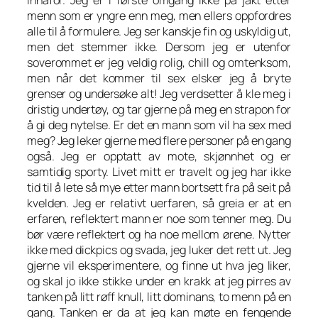
menn som er yngre enn meg, men ellers oppfordres
alle til å formulere. Jeg ser kanskje fin og uskyldig ut,
men det stemmer ikke. Dersom jeg er utenfor
soverommet er jeg veldig rolig, chill og omtenksom,
men når det kommer til sex elsker jeg å bryte
grenser og undersøke alt! Jeg verdsetter å kle meg i
dristig undertøy, og tar gjerne på meg en strapon for
å gi deg nytelse. Er det en mann som vil ha sex med
meg? Jeg leker gjerne med flere personer på en gang
også. Jeg er opptatt av mote, skjønnhet og er
samtidig sporty. Livet mitt er travelt og jeg har ikke
tid til å lete så mye etter mann bortsett fra på seit på
kvelden. Jeg er relativt uerfaren, så greia er at en
erfaren, reflektert mann er noe som tenner meg. Du
bør være reflektert og ha noe mellom ørene. Nytter
ikke med dickpics og svada, jeg luker det rett ut. Jeg
gjerne vil eksperimentere, og finne ut hva jeg liker,
og skal jo ikke stikke under en krakk at jeg pirres av
tanken på litt røff knull, litt dominans, to menn på en
gang. Tanken er da at jeg kan møte en fengende