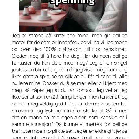
Jeg er streng på kriteriene mine, men gir deilige
møter for de som er innenfor. Jeg vil ha villige menn
og lover deg 100% diskresjon, tillit og renslighet.
Gleder meg til å høre fra deg. Har du noen deilige
fantasier du kan dele med meg? Jeg er en singel
jente som blir utrolig het når jeg viser meg frem. Jeg
liker godt å spre beina slik at du får tilgang til alle
hullene mine. Ønsker du å se mer, eller bli kjent med
meg, så håper jeg at du tar kontakt. Jeg vet at jeg
ikke ser ut som en 20-åring lenger, men tenker at jeg
holder meg veldig godt! Det er denne kroppen for
strøken til, og lystene mine for sterke til. Så finnes
det en mann på min egen alder, som kanskje er i
samme situasjon? Da kunne vi møttes for deilige
treff uten noen forpliktelser. Jeg er en eldre gift jente
som er interessert i å prøve knull med en yngre