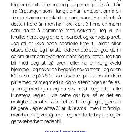
legger ut mitt eget innlegg. Jeg er en jente på 61 år
fra Gratangen som i lang tid har fantasert om å bli
temmet av en perfekt dominant mann. Har håpet på
dette i flere år, men har ikke klart å finne en mann
som klarer å dominere meg skikkelig. Jeg vil bli
knullet hardt og gjerne bli bundet og kanskje pisket.
Jeg stiller ikke noen spesielle krav til alder eller
utseende da jeg i første rekke er ute etter god kjemi
og om du er den type dominant jeg ser etter. Jeg kan
bli med deg ut på byen, eller ha en rolig kveld
hjemme. Jeg søker en hyggelig sexpartner. Jeg er en
kåt husfrue på 26 år, som søker en pulevenn som kan
pirre meg, ta meg med ut, og hvis tenningen er felles,
ta meg med hjem og ha sex med meg etter alle
kunstens regler. Hvis dette går bra, så er det en
mulighet for at vi kan treffes flere ganger, gjerne i
helgene. Jeg er altså 31 år, ikke smal, men litt frodig,
mørkhåret og veldig tent. Jeg har flotte bryster og er
ganske barbert nedentil.