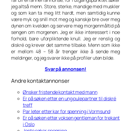
jeg altså menn. Store, sterke, mandige med muskler
og som kan ta meg litt hardt, men samtidig kunne
være myk og snill mot meg og kanskje bre over meg
dynen om kvelden og servere meg morgenmåltid på
sengen om morgenen. Jeg er ikke interessert i noe
forhold, bare uforpliktende knull. Jeg er renslig og
diskré og krever det samme tilbake. Menn som ikke
er mellom 48 – 58 år trenger ikke å sende meg
meldinger, og jeg svarer ikke på profiler uten bilde.
Svar på annonsen!
Andre kontaktannonser
Ønsker fristende kontakt med mann
Er på søken etter en ung pulepartner til diskré
treff
Par leter etter kar for spenning i Vormsund
Er på søken etter voksen gentleman for trekant
i Oslo
Jente søker spenning