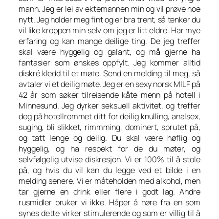
mann. Jeg er lei av ektemannen min og vil prøve noe
nytt. Jeg holder meg fint og er bra trent, så tenker du
vil like kroppen min selv om jeg er litt eldre. Har mye
erfaring og kan mange deilige ting. De jeg treffer
skal være hyggelig og galant, og må gjerne ha
fantasier som ønskes oppfylt. Jeg kommer alltid
diskré kledd til et møte. Send en melding til meg, så
avtaler vi et deilig møte. Jeg er en sexy norsk MILF på
42 år som søker tilreisende kåte menn på hotell i
Minnesund. Jeg dyrker seksuell aktivitet, og treffer
deg på hotellrommet ditt for deilig knulling, analsex,
suging, bli slikket, rimmming, dominert, sprutet på,
og tatt lenge og deilig. Du skal være høflig og
hyggelig, og ha respekt for de du møter, og
selvfølgelig utvise diskresjon. Vi er 100% til å stole
på, og hvis du vil kan du legge ved et bilde i en
melding senere. Vi er måteholden med alkohol, men
tar gjerne en drink eller flere i godt lag. Andre
rusmidler bruker vi ikke. Håper å høre fra en som
synes dette virker stimulerende og som er villig til å