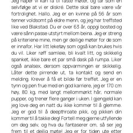
Jeg håper vi kan få til faste møter, og tar som en
selvfølge at vi er diskré. Dette skal bare være vår
fortrolighet. Hallo. Jeg er en kvinne på 56 år som
tenner voldsomt på eldre menn, og jeg har treffsted
like ved Blakstad. Du er over 63 år, oppgi bosted og
være sånn passe utstyrt mellom beina. Jeg er streng
på kriteriene mine, men gir deilige møter for de som
er innafor. Har litt leketøy som også kan brukes hvis
du vil. Liker røff samleie, bli kvalt litt, og skikkelig
spanket, ikke bare et par små dask på rumpa. Liker
også analsex, dersom oppvarmingen er skikkelig.
Låter dette pirrende ut, ta kontakt og send en
melding. Krever å få et bilde før treffet. Jeg er en
tynn og pen frue med en god karriere, jeg er 170 cm
høy, 80 kg, med langt mellommørkt hår, normale
pupper, og trener flere ganger i uken. I gjengjeld kan
jeg love deg en natt du ikke kommer til å glemme.
Jeg er god til å deepthroate pikk, og pikken din
kommer til å takke deg! Fortell meg gjerne utfyllende
om deg selv, og hva du fantaserer om, så ser jeg
frem til et deilig møte! Jeg er for tiden ute etter