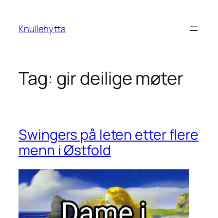
Skip
to
Knullehytta
content
Tag:
gir deilige møter
Swingers på leten etter flere
menn i Østfold