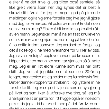
elsker å ha det trivelig. Jeg tilber også samleie, så
like greit være åpen her. Jeg synes det er best å
skravle litt først, for jeg er meget god på pirrende
meldinger, og kan gjerne fortelle deg hva jeg vil gjøre
med deg før vi møtes. Vil pules av mann! Er det noen
som vil surre meg? Elsker å bli knyttet og knullet rått
av en mann. Jeg ønsker mer å ha en fast knullevenn
som kan møte meg hjemme hos meg på kvelden for
å ha deilig intimt samvær. Jeg verdsetter forspill og
det å kose og kline med hverandre før vi kler av oss.
Jeg savner veldig å oppleve hender på kroppen min.
Håper det er en mann her som tar sjansen på å møte
meg. Jeg er en litt eldre kvinne som nyss har blitt
skilt. Jeg vet at jeg ikke ser ut som en 20-åring
lenger, men tenker at jeg holder meg forholdsvis fint!
Det er denne kroppen for strøken til, og lystene mine
for sterke til. Jeg er en positiv jente som er nysgjerrig
på livet og som liker å utforske nye ting, så jeg må
anerkjenne at en jente for litt hygge også er noe som
pirrer, da jeg aldri har vært med på det før. Men det
får bli en annen annonse, for i utgangspunktet søker