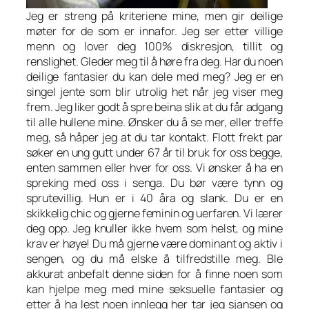
Jeg er streng på kriteriene mine, men gir deilige
møter for de som er innafor. Jeg ser etter villige
menn og lover deg 100% diskresjon, tillit og
renslighet. Gleder meg til å høre fra deg. Har du noen
deilige fantasier du kan dele med meg? Jeg er en
singel jente som blir utrolig het når jeg viser meg
frem. Jeg liker godt å spre beina slik at du får adgang
til alle hullene mine. Ønsker du å se mer, eller treffe
meg, så håper jeg at du tar kontakt. Flott frekt par
søker en ung gutt under 67 år til bruk for oss begge,
enten sammen eller hver for oss. Vi ønsker å ha en
spreking med oss i senga. Du bør være tynn og
sprutevillig. Hun er i 40 åra og slank. Du er en
skikkelig chic og gjerne feminin og uerfaren. Vi lærer
deg opp. Jeg knuller ikke hvem som helst, og mine
krav er høye! Du må gjerne være dominant og aktiv i
sengen, og du må elske å tilfredstille meg. Ble
akkurat anbefalt denne siden for å finne noen som
kan hjelpe meg med mine seksuelle fantasier og
etter å ha lest noen innlegg her tar jeg sjansen og