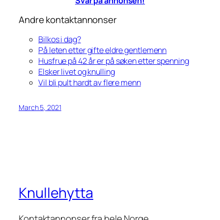
Svar på annonsen!
Andre kontaktannonser
Bilkos i dag?
På leten etter gifte eldre gentlemenn
Husfrue på 42 år er på søken etter spenning
Elsker livet og knulling
Vil bli pult hardt av flere menn
March 5, 2021
Knullehytta
Kontaktannonser fra hele Norge