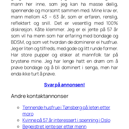
mann her inne, som jeg kan ha masse deilig,
spennende og morsomt sammen med. Mine krav er,
mann mellom 43 – 63 år, som er erfaren, renslig,
reflektert og snill. Det er vesentlig med 100%
diskresjon. Kåte klemmer. Jeg er ei jente på 57 år
som vil ha menn som har erfaring med bondage og
BDSM, og som vet hvordan de dominerer ei husfrue.
Jeg er liten og tilfreds, med gode og litt runde former.
Har store pupper og elsker at mannfolk tar på
brystene mine. Jeg har lenge hatt en drøm om å
prøve bondage og å bli dominert i senga, men har
enda ikke turt å prøve.
Svar på annonsen!
Andre kontaktannonser
Tennende husfrue i Tønsberg på leten etter
moro
Kvinne på 57 år interessert i spenning i Oslo
Begeistret jente ser etter menn