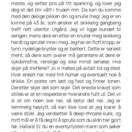
meste, og setter pris på litt spanking, og lover jeg
deg at det blir vått i trusen min. Da kan du komme
med den deilige pikken din og knulle meg! Jeg er en
kvinne på 43 år, som ønsker et skikkelig gangbang
treff rett utenfor Utgård. Jeg vil ligge bundet til
sengen, mens dere en etter en knuller meg skikkelig
hardt og spruter inne i meg. Jeg har en flott kropp, er
tynn, nydelige bryster og er barbert. Dette er seriøst
ment, så dere som svarer må garantere at dere er
sykdomsfrie, renslige og ikke minst seriøse. Hva
skjer på treffene? Jo vi møtes på avtalt tid og sted.
Hver enkelt har med fint humør og eventuelt noe å
drikke. En prater om løst og fast og finner tonen.
Deretter skjer det som skjer. Det eneste kravet som
stilles er at en respekterer hverandre fullt ut. Det vil
si at om noen sier nei, så betyr det nei. Jeg er
temmelig høylytt, så kan ikke love at jeg klarer å
være stille. Jeg verdsetter å deep-throate kukk, og
mitt mål er å få deg til å sprute som du aldri har gjort
før. Hallais! Er du en eventyrlysten mann som søker