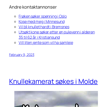
Andre kontaktannonser
Frøken søker spenning i Oslo
Kose med meg i Minnesund
Vil bli knullet hardt i Bremsnes
Utsøkt kone søker etter en pulevenn i alderen
35 til 62 år i Kristiansund
Vill liten jente som vil ha samleie
February 9, 2023
Knullekamerat søkes i Molde