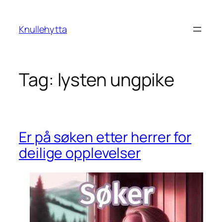
Skip
to
Knullehytta
content
Tag:
lysten ungpike
Er på søken etter herrer for
deilige opplevelser