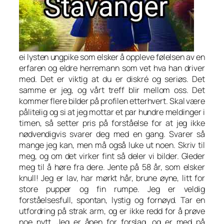
ei lysten ungpike som elsker å oppleve følelsen av en
erfaren og eldre herremann som vet hva han driver
med. Det er viktig at du er diskré og seriøs. Det
samme er jeg, og vårt treff blir mellom oss. Det
kommer flere bilder på profilen etterhvert. Skal være
pålitelig og si at jeg mottar et par hundre meldinger i
timen, så setter pris på forståelse for at jeg ikke
nødvendigvis svarer deg med en gang. Svarer så
mange jeg kan, men må også luke ut noen. Skriv til
meg, og om det virker fint så deler vi bilder. Gleder
meg til å høre fra dere. Jente på 58 år, som elsker
knull! Jeg er lav, har mørkt hår, brune øyne, litt for
store pupper og fin rumpe. Jeg er veldig
forståelsesfull, spontan, lystig og fornøyd. Tar en
utfordring på strak arm, og er ikke redd for å prøve
noe nytt. Jeg er åpen for forslag, og er med på