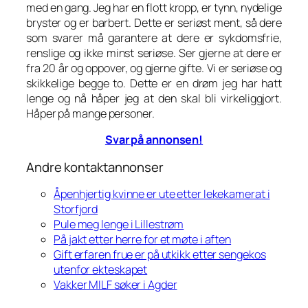
med en gang. Jeg har en flott kropp, er tynn, nydelige
bryster og er barbert. Dette er seriøst ment, så dere
som svarer må garantere at dere er sykdomsfrie,
renslige og ikke minst seriøse. Ser gjerne at dere er
fra 20 år og oppover, og gjerne gifte. Vi er seriøse og
skikkelige begge to. Dette er en drøm jeg har hatt
lenge og nå håper jeg at den skal bli virkeliggjort.
Håper på mange personer.
Svar på annonsen!
Andre kontaktannonser
Åpenhjertig kvinne er ute etter lekekamerat i
Storfjord
Pule meg lenge i Lillestrøm
På jakt etter herre for et møte i aften
Gift erfaren frue er på utkikk etter sengekos
utenfor ekteskapet
Vakker MILF søker i Agder