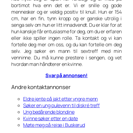
bortimot hva enn det er. Vi er snille og gode
mennesker og er veldig positiv til knull. Hun er 154
cm, har en fin, tynn kropp og er ganske utrolig i
senga selv om hun er litt innadvendt. Du er klar for at
hun kanskje får entusiasme for deg, om du er erfaren
eller ikke spiller ingen rolle. Ta kontakt og vi kan
fortelle deg mer om oss, og du kan fortelle om deg
selv. Jeg søker en mann til sextreff med min
venninne. Du må kunne prestere i sengen, og vet
hvordan man håndterer en kvinne.
Svar på annonsen!
Andre kontaktannonser
Eldre jente på jakt etter yngre menn
Søker en ung pulevenn til diskré treff
Ung bedårende blondine
Kvinne søker etter en date
Møte meg på reise i Buskerud