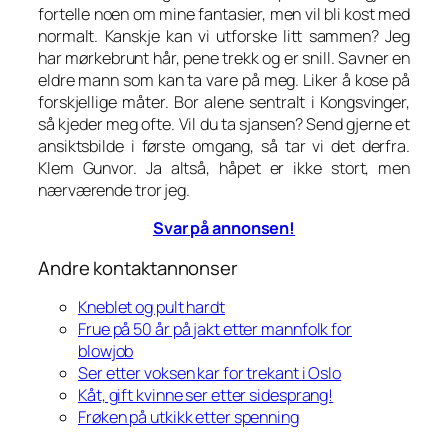
fortelle noen om mine fantasier, men vil bli kost med
normalt. Kanskje kan vi utforske litt sammen? Jeg
har mørkebrunt hår, pene trekk og er snill. Savner en
eldre mann som kan ta vare på meg. Liker å kose på
forskjellige måter. Bor alene sentralt i Kongsvinger,
så kjeder meg ofte. Vil du ta sjansen? Send gjerne et
ansiktsbilde i første omgang, så tar vi det derfra.
Klem Gunvor. Ja altså, håpet er ikke stort, men
nærværende tror jeg.
Svar på annonsen!
Andre kontaktannonser
Kneblet og pult hardt
Frue på 50 år på jakt etter mannfolk for
blowjob
Ser etter voksen kar for trekant i Oslo
Kåt, gift kvinne ser etter sidesprang!
Frøken på utkikk etter spenning