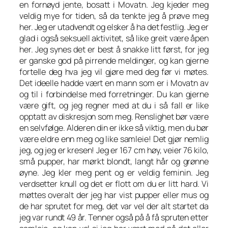
en fornøyd jente, bosatt i Movatn. Jeg kjeder meg
veldig mye for tiden, så da tenkte jeg å prøve meg
her. Jeg er utadvendt og elsker å ha det festlig. Jeg er
glad i også seksuell aktivitet, så like greit være åpen
her. Jeg synes det er best å snakke litt først, for jeg
er ganske god på pirrende meldinger, og kan gjerne
fortelle deg hva jeg vil gjøre med deg før vi møtes.
Det ideelle hadde vært en mann som er i Movatn av
og til i forbindelse med forretninger. Du kan gjerne
være gift, og jeg regner med at du i så fall er like
opptatt av diskresjon som meg. Renslighet bør være
en selvfølge. Alderen din er ikke så viktig, men du bør
være eldre enn meg og like samleie! Det gjør nemlig
jeg, og jeg er kresen! Jeg er 167 cm høy, veier 76 kilo,
små pupper, har mørkt blondt, langt hår og grønne
øyne. Jeg kler meg pent og er veldig feminin. Jeg
verdsetter knull og det er flott om du er litt hard. Vi
møttes overalt der jeg har vist pupper eller mus og
de har sprutet for meg, det var vel der alt startet da
jeg var rundt 49 år. Tenner også på å få spruten etter