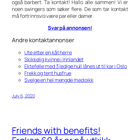
også barbert. Ta kontakt! Hallo alle sammen! Vi er
noen swingers som søker flere. De som tar kontakt
må fortrinnsvis være par eller damer.
Svar på annonsen!
Andre kontaktannonser
Ute etter en kåt herre
Skikkelig kvinne i Innlandet
Ektefelle med 3 ledige hull lånes ut til kar i Oslo
Frekk og tent husfrue
Svelge en hel mengde med pikk
July 6, 2020
Friends with benefits!