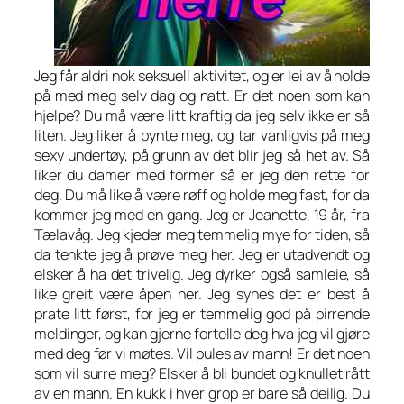
Jeg får aldri nok seksuell aktivitet, og er lei av å holde
på med meg selv dag og natt. Er det noen som kan
hjelpe? Du må være litt kraftig da jeg selv ikke er så
liten. Jeg liker å pynte meg, og tar vanligvis på meg
sexy undertøy, på grunn av det blir jeg så het av. Så
liker du damer med former så er jeg den rette for
deg. Du må like å være røff og holde meg fast, for da
kommer jeg med en gang. Jeg er Jeanette, 19 år, fra
Tælavåg. Jeg kjeder meg temmelig mye for tiden, så
da tenkte jeg å prøve meg her. Jeg er utadvendt og
elsker å ha det trivelig. Jeg dyrker også samleie, så
like greit være åpen her. Jeg synes det er best å
prate litt først, for jeg er temmelig god på pirrende
meldinger, og kan gjerne fortelle deg hva jeg vil gjøre
med deg før vi møtes. Vil pules av mann! Er det noen
som vil surre meg? Elsker å bli bundet og knullet rått
av en mann. En kukk i hver grop er bare så deilig. Du