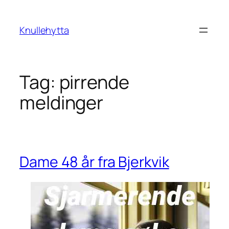
Skip
to
Knullehytta
content
Tag:
pirrende
meldinger
Dame 48 år fra Bjerkvik