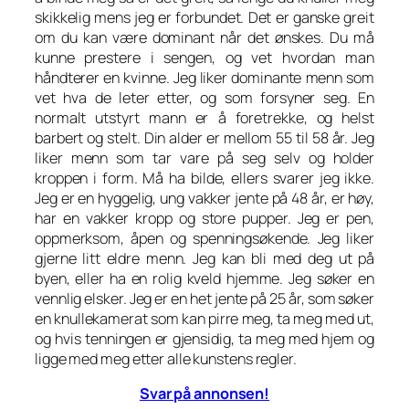
skikkelig mens jeg er forbundet. Det er ganske greit
om du kan være dominant når det ønskes. Du må
kunne prestere i sengen, og vet hvordan man
håndterer en kvinne. Jeg liker dominante menn som
vet hva de leter etter, og som forsyner seg. En
normalt utstyrt mann er å foretrekke, og helst
barbert og stelt. Din alder er mellom 55 til 58 år. Jeg
liker menn som tar vare på seg selv og holder
kroppen i form. Må ha bilde, ellers svarer jeg ikke.
Jeg er en hyggelig, ung vakker jente på 48 år, er høy,
har en vakker kropp og store pupper. Jeg er pen,
oppmerksom, åpen og spenningsøkende. Jeg liker
gjerne litt eldre menn. Jeg kan bli med deg ut på
byen, eller ha en rolig kveld hjemme. Jeg søker en
vennlig elsker. Jeg er en het jente på 25 år, som søker
en knullekamerat som kan pirre meg, ta meg med ut,
og hvis tenningen er gjensidig, ta meg med hjem og
ligge med meg etter alle kunstens regler.
Svar på annonsen!