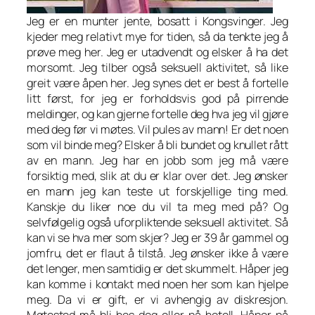
Jeg er en munter jente, bosatt i Kongsvinger. Jeg
kjeder meg relativt mye for tiden, så da tenkte jeg å
prøve meg her. Jeg er utadvendt og elsker å ha det
morsomt. Jeg tilber også seksuell aktivitet, så like
greit være åpen her. Jeg synes det er best å fortelle
litt først, for jeg er forholdsvis god på pirrende
meldinger, og kan gjerne fortelle deg hva jeg vil gjøre
med deg før vi møtes. Vil pules av mann! Er det noen
som vil binde meg? Elsker å bli bundet og knullet rått
av en mann. Jeg har en jobb som jeg må være
forsiktig med, slik at du er klar over det. Jeg ønsker
en mann jeg kan teste ut forskjellige ting med.
Kanskje du liker noe du vil ta meg med på? Og
selvfølgelig også uforpliktende seksuell aktivitet. Så
kan vi se hva mer som skjer? Jeg er 39 år gammel og
jomfru, det er flaut å tilstå. Jeg ønsker ikke å være
det lenger, men samtidig er det skummelt. Håper jeg
kan komme i kontakt med noen her som kan hjelpe
meg. Da vi er gift, er vi avhengig av diskresjon.
Møtested må bli hos deg eller på hotell. Håper på