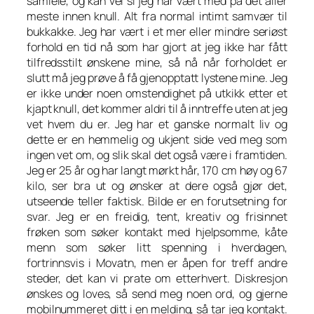
samleie, og kan vel si jeg har vært med på det aller
meste innen knull. Alt fra normal intimt samvær til
bukkakke. Jeg har vært i et mer eller mindre seriøst
forhold en tid nå som har gjort at jeg ikke har fått
tilfredsstilt ønskene mine, så nå når forholdet er
slutt må jeg prøve å få gjenopptatt lystene mine. Jeg
er ikke under noen omstendighet på utkikk etter et
kjapt knull, det kommer aldri til å inntreffe uten at jeg
vet hvem du er. Jeg har et ganske normalt liv og
dette er en hemmelig og ukjent side ved meg som
ingen vet om, og slik skal det også være i framtiden.
Jeg er 25 år og har langt mørkt hår, 170 cm høy og 67
kilo, ser bra ut og ønsker at dere også gjør det,
utseende teller faktisk. Bilde er en forutsetning for
svar. Jeg er en freidig, tent, kreativ og frisinnet
frøken som søker kontakt med hjelpsomme, kåte
menn som søker litt spenning i hverdagen,
fortrinnsvis i Movatn, men er åpen for treff andre
steder, det kan vi prate om etterhvert. Diskresjon
ønskes og loves, så send meg noen ord, og gjerne
mobilnummeret ditt i en melding, så tar jeg kontakt.