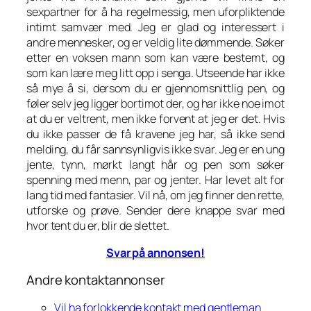
sexpartner for å ha regelmessig, men uforpliktende
intimt samvær med. Jeg er glad og interessert i
andre mennesker, og er veldig lite dømmende. Søker
etter en voksen mann som kan være bestemt, og
som kan lære meg litt opp i senga. Utseende har ikke
så mye å si, dersom du er gjennomsnittlig pen, og
føler selv jeg ligger bortimot der, og har ikke noe imot
at du er veltrent, men ikke forvent at jeg er det. Hvis
du ikke passer de få kravene jeg har, så ikke send
melding, du får sannsynligvis ikke svar. Jeg er en ung
jente, tynn, mørkt langt hår og pen som søker
spenning med menn, par og jenter. Har levet alt for
lang tid med fantasier. Vil nå, om jeg finner den rette,
utforske og prøve. Sender dere knappe svar med
hvor tent du er, blir de slettet.
Svar på annonsen!
Andre kontaktannonser
Vil ha forlokkende kontakt med gentleman