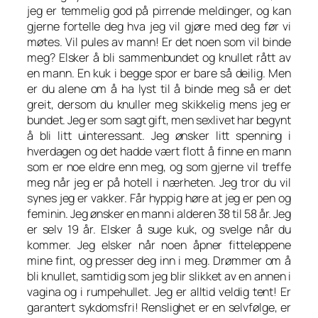
jeg er temmelig god på pirrende meldinger, og kan
gjerne fortelle deg hva jeg vil gjøre med deg før vi
møtes. Vil pules av mann! Er det noen som vil binde
meg? Elsker å bli sammenbundet og knullet rått av
en mann. En kuk i begge spor er bare så deilig. Men
er du alene om å ha lyst til å binde meg så er det
greit, dersom du knuller meg skikkelig mens jeg er
bundet. Jeg er som sagt gift, men sexlivet har begynt
å bli litt uinteressant. Jeg ønsker litt spenning i
hverdagen og det hadde vært flott å finne en mann
som er noe eldre enn meg, og som gjerne vil treffe
meg når jeg er på hotell i nærheten. Jeg tror du vil
synes jeg er vakker. Får hyppig høre at jeg er pen og
feminin. Jeg ønsker en mann i alderen 38 til 58 år. Jeg
er selv 19 år. Elsker å suge kuk, og svelge når du
kommer. Jeg elsker når noen åpner fitteleppene
mine fint, og presser deg inn i meg. Drømmer om å
bli knullet, samtidig som jeg blir slikket av en annen i
vagina og i rumpehullet. Jeg er alltid veldig tent! Er
garantert sykdomsfri! Renslighet er en selvfølge, er