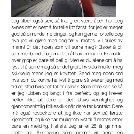
Jeg tilber også sex, så like greit være åpen her. Jeg
synes det er best å fortelle litt først, for jeg er meget
god på pirrende meldinger, og kan gjerne fortelle deg
hva jeg vil gjøre med deg før vi møtes. Vil pules av
mann! Er det noen som vil surre meg? Elsker å bli
sammenbundet og knullet rått av en mann. En kukk i
hver grop er bare så deilig. Men er du alene om å ha
lyst til å surre meg så er det greit, hvis du knuller meg
skikkelig mens jeg er knyttet. Send meg noen ord
hva som du kunne ha lyst å gjøre så svarer jeg med
tid og sted hvis det faller i smak. Som dere kan se så
er jeg lubben og langt i fra perfekt, og jeg krever
heller ikke at dere er det. Utvis vennlighet og
gjennomsnittlig folkeskikk når dere tar kontakt. Dere
må også respektere at jeg ikke har sex på første
kjemitreff, og ikke har mulighet/lyst til å møtes etter
bare en melding. Hallais, Jeg er ei 28 år gammel
jente fra Åkrehamn som gjerne vil finne en