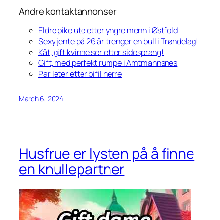
Andre kontaktannonser
Eldre pike ute etter yngre menn i Østfold
Sexy jente på 26 år trenger en bull i Trøndelag!
Kåt, gift kvinne ser etter sidesprang!
Gift, med perfekt rumpe i Amtmannsnes
Par leter etter bifil herre
March 6, 2024
Husfrue er lysten på å finne
en knullepartner