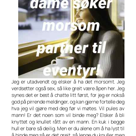
Jeg er utadvendt og elsker å ha det morsomt. Jeg
verdsetter også sex, så like greit være åpen her. Jeg
synes det er best å chatte litt først, for jeg er nokså
god på pirrende meldinger, og kan gjerne fortelle deg
hva jeg vil gjøre med deg før vi møtes. Vil pules av
mann! Er det noen som vil binde meg? Elsker å bli
knyttet og knullet rått av en mann. En kuk i begge
hull er bare så deilig. Men er du alene om å ha lyst til
å binde meg så er det greit, så lenge du knuller meg