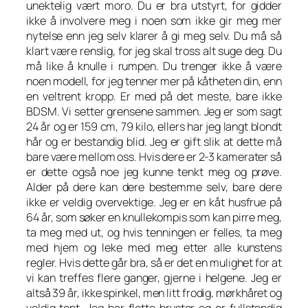
unektelig vært moro. Du er bra utstyrt, for gidder
ikke å involvere meg i noen som ikke gir meg mer
nytelse enn jeg selv klarer å gi meg selv. Du må så
klart være renslig, for jeg skal tross alt suge deg. Du
må like å knulle i rumpen. Du trenger ikke å være
noen modell, for jeg tenner mer på kåtheten din, enn
en veltrent kropp. Er med på det meste, bare ikke
BDSM. Vi setter grensene sammen. Jeg er som sagt
24 år og er 159 cm, 79 kilo, ellers har jeg langt blondt
hår og er bestandig blid. Jeg er gift slik at dette må
bare være mellom oss. Hvis dere er 2-3 kamerater så
er dette også noe jeg kunne tenkt meg og prøve.
Alder på dere kan dere bestemme selv, bare dere
ikke er veldig overvektige. Jeg er en kåt husfrue på
64 år, som søker en knullekompis som kan pirre meg,
ta meg med ut, og hvis tenningen er felles, ta meg
med hjem og leke med meg etter alle kunstens
regler. Hvis dette går bra, så er det en mulighet for at
vi kan treffes flere ganger, gjerne i helgene. Jeg er
altså 39 år, ikke spinkel, men litt frodig, mørkhåret og