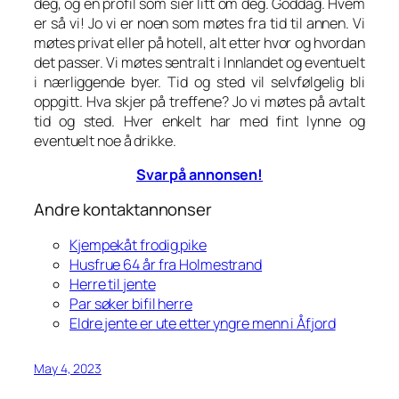
deg, og en profil som sier litt om deg. Goddag. Hvem
er så vi! Jo vi er noen som møtes fra tid til annen. Vi
møtes privat eller på hotell, alt etter hvor og hvordan
det passer. Vi møtes sentralt i Innlandet og eventuelt
i nærliggende byer. Tid og sted vil selvfølgelig bli
oppgitt. Hva skjer på treffene? Jo vi møtes på avtalt
tid og sted. Hver enkelt har med fint lynne og
eventuelt noe å drikke.
Svar på annonsen!
Andre kontaktannonser
Kjempekåt frodig pike
Husfrue 64 år fra Holmestrand
Herre til jente
Par søker bifil herre
Eldre jente er ute etter yngre menn i Åfjord
May 4, 2023