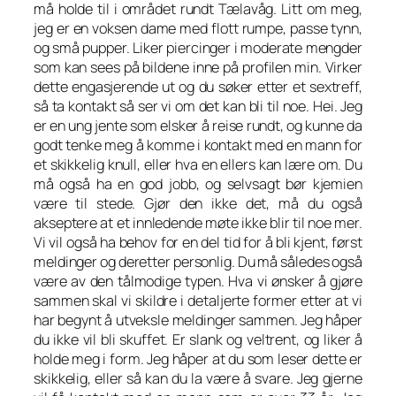
må holde til i området rundt Tælavåg. Litt om meg,
jeg er en voksen dame med flott rumpe, passe tynn,
og små pupper. Liker piercinger i moderate mengder
som kan sees på bildene inne på profilen min. Virker
dette engasjerende ut og du søker etter et sextreff,
så ta kontakt så ser vi om det kan bli til noe. Hei. Jeg
er en ung jente som elsker å reise rundt, og kunne da
godt tenke meg å komme i kontakt med en mann for
et skikkelig knull, eller hva en ellers kan lære om. Du
må også ha en god jobb, og selvsagt bør kjemien
være til stede. Gjør den ikke det, må du også
akseptere at et innledende møte ikke blir til noe mer.
Vi vil også ha behov for en del tid for å bli kjent, først
meldinger og deretter personlig. Du må således også
være av den tålmodige typen. Hva vi ønsker å gjøre
sammen skal vi skildre i detaljerte former etter at vi
har begynt å utveksle meldinger sammen. Jeg håper
du ikke vil bli skuffet. Er slank og veltrent, og liker å
holde meg i form. Jeg håper at du som leser dette er
skikkelig, eller så kan du la være å svare. Jeg gjerne