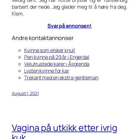
veldig tent. Jeg har flotte bryster og er fullstendig
barbert der nede. Jeg gleder meg til å høre fra deg.
Klem.
Svar på annonsen!
Andre kontaktannonser
Kvinne som elsker knull
Pen kvinne på 29 år i Engerdal
Velutrustede karer i Åsgrenda
Lysten kvinne for kar
Trekant med en ekstra gentleman
August 1, 2021
Vagina på utkikk etter ivrig
kuk