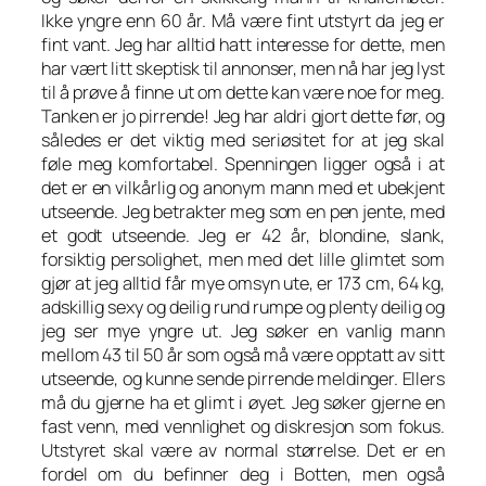
Ikke yngre enn 60 år. Må være fint utstyrt da jeg er
fint vant. Jeg har alltid hatt interesse for dette, men
har vært litt skeptisk til annonser, men nå har jeg lyst
til å prøve å finne ut om dette kan være noe for meg.
Tanken er jo pirrende! Jeg har aldri gjort dette før, og
således er det viktig med seriøsitet for at jeg skal
føle meg komfortabel. Spenningen ligger også i at
det er en vilkårlig og anonym mann med et ubekjent
utseende. Jeg betrakter meg som en pen jente, med
et godt utseende. Jeg er 42 år, blondine, slank,
forsiktig persolighet, men med det lille glimtet som
gjør at jeg alltid får mye omsyn ute, er 173 cm, 64 kg,
adskillig sexy og deilig rund rumpe og plenty deilig og
jeg ser mye yngre ut. Jeg søker en vanlig mann
mellom 43 til 50 år som også må være opptatt av sitt
utseende, og kunne sende pirrende meldinger. Ellers
må du gjerne ha et glimt i øyet. Jeg søker gjerne en
fast venn, med vennlighet og diskresjon som fokus.
Utstyret skal være av normal størrelse. Det er en
fordel om du befinner deg i Botten, men også