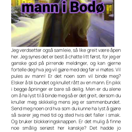
Jeg verdsetter også samleie, så like greit være åpen
her. Jeg synes det er best å chatte litt først, for jeg er
ganske god på pirrende meldinger, og kan gjerne
fortelle deg hva jeg vil gjøre med deg før vi møtes. Vil
pules av mann! Er det noen som vil binde meg?
Elsker å bli bundet og knullet rått av en mann. En pikk
i begge åpninger er bare så deilig. Men er du alene
om å ha lyst til å binde meg så er det greit, dersom du
knuller meg skikkelig mens jeg er sammenbundet.
Send meg noen ord hva som du kunne ha lyst å gjøre
så svarer jeg med tid og sted hvis det faller i smak.
Og bruker blokkeringsknappen. Er det mulig å finne
noe smålig seriøst her kanskje? Det hadde jo