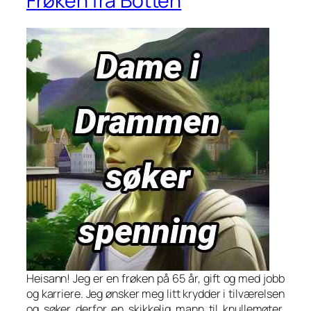
Frøken fra Botten
Heisann! Jeg er en frøken på 65 år, gift og med jobb
og karriere. Jeg ønsker meg litt krydder i tilværelsen
og søker derfor en skikkelig mann til knullemøter.