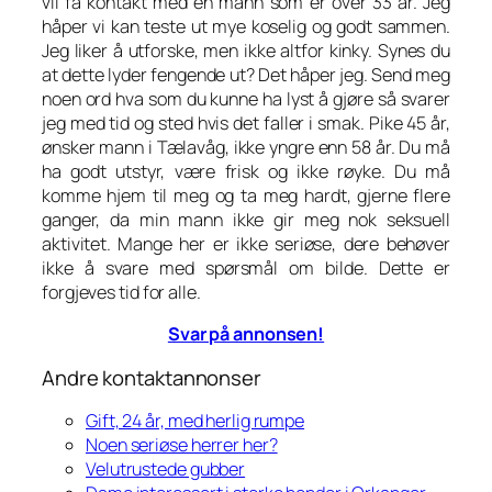
vil få kontakt med en mann som er over 33 år. Jeg
håper vi kan teste ut mye koselig og godt sammen.
Jeg liker å utforske, men ikke altfor kinky. Synes du
at dette lyder fengende ut? Det håper jeg. Send meg
noen ord hva som du kunne ha lyst å gjøre så svarer
jeg med tid og sted hvis det faller i smak. Pike 45 år,
ønsker mann i Tælavåg, ikke yngre enn 58 år. Du må
ha godt utstyr, være frisk og ikke røyke. Du må
komme hjem til meg og ta meg hardt, gjerne flere
ganger, da min mann ikke gir meg nok seksuell
aktivitet. Mange her er ikke seriøse, dere behøver
ikke å svare med spørsmål om bilde. Dette er
forgjeves tid for alle.
Svar på annonsen!
Andre kontaktannonser
Gift, 24 år, med herlig rumpe
Noen seriøse herrer her?
Velutrustede gubber