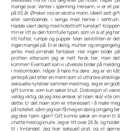
mange svar. Venter i spenning. Heisann, vi er et par
på 65 år. Ønsker oss en ekstra mann, ideelt sett gift
eller samboende, i senga med henne i sentrum.
Hadde vært deilig med hotelltreff kanskje? Kroppen
min er litt av den formfulle typen, som vil si at jeg har
litt hofter, rumpe og pupper. Men selvtilliten er det
ingen mangel på. Er ei deilig, munter og omgjengelig
jente, med pirrende fantasier. Har ingen bilder på
profilen ettersom jeg er helt fersk her, men det
kommer! Eventuelt kan vi utveksle bilder på melding
i mellomtiden. Håper å høre fra dere. Jeg er en kåt
jente på jakt etter en mann som vil utforske atskillige
seksuelle nytelser sammen med meg. Jeg er en godt
gift kvinne, som kun søker knull. Diskresjon vil være
veldig viktig, da jeg ikke ønsker at noen skal vite om
dette. Er det noen som er interessert i å møte meg
på hotellet, sånn jeg kan få meg en deilig omgang før
jeg drar hjem igjen? Gift kvinne søker en mann til å
chatte med og knulle. Jeg er litt over 26 år, og holder
til i Innlandet. Jeg liker seksuell prat, og vil gjerne