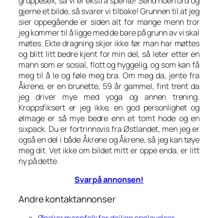
gruppesex, så vi er ekstra spente! Send noen ord og
gjerne et bilde, så svarer vi tilbake! Grunnen til at jeg
sier oppegående er siden alt for mange menn tror
jeg kommer til å ligge med de bare på grunn av vi skal
møtes. Ekte dragning skjer ikke før man har møttes
og blitt litt bedre kjent for min del, så leter etter en
mann som er sosial, flott og hyggelig, og som kan få
meg til å le og føle meg bra. Om meg da, jente fra
Åkrene, er en brunette, 59 år gammel, fint trent da
jeg driver mye med yoga og annen trening.
Kroppsfiksert er jeg ikke, en god personlighet og
ølmage er så mye bedre enn et tomt hode og en
sixpack. Du er fortrinnsvis fra Østlandet, men jeg er
også en del i både Åkrene og Åkrene, så jeg kan tøye
meg dit. Vet ikke om bildet mitt er oppe enda, er litt
ny på dette.
Svar på annonsen!
Andre kontaktannonser