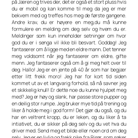
på Jæren og trives der, det er også et stort pluss hvis
du er mobil og kan komme til meg da jeg er mer
bekvem med og treffes hos meg de første gangene.
Andre krav, du er høyere en meg,du må kunne
formulere en melding om deg selv og hvem du er.
Meldinger som kun inneholder setninger om hvor
god du er i senga vil ikke bli besvart. Goddag! Jeg
fantaserer om å ligge med en eldre mann. Det tenner
meg voldsomt når jeg fantaserer om eldre, gifte
menn. Jeg fantaserer også om å gi meg helt over til
deg. Hallo! Jeg er en jente på 40 år som har begjær
etter litt frekk moro! Jeg har for kort tid siden
kommet ut av et langvarig forhold, så nå savner jeg
et skikkelig knull! Er dette noe du kunne hjulpet meg
med? Jeg er høy og slank, har passe store pupper og
en deilig stor rumpe. Jeg bruker mye tid på trening og
liker å holde meg i god form! Det gjør du også, og du
har en veltrent kropp, du er leken, og du liker å ta
intiativet, du er sikker på deg selv og du vet hva du
driver med. Send meg et bilde eller noen ord om deg
selv. Jeg er en livlig og frekk pike fra Risør, som søker