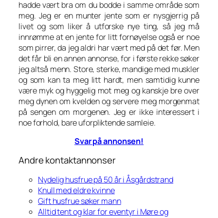
hadde vært bra om du bodde i samme område som
meg. Jeg er en munter jente som er nysgjerrig på
livet og som liker å utforske nye ting, så jeg må
innrømme at en jente for litt fornøyelse også er noe
som pirrer, da jeg aldri har vært med på det før. Men
det får bli en annen annonse, for i første rekke søker
jeg altså menn. Store, sterke, mandige med muskler
og som kan ta meg litt hardt, men samtidig kunne
være myk og hyggelig mot meg og kanskje bre over
meg dynen om kvelden og servere meg morgenmat
på sengen om morgenen. Jeg er ikke interessert i
noe forhold, bare uforpliktende samleie.
Svar på annonsen!
Andre kontaktannonser
Nydelig husfrue på 50 år i Åsgårdstrand
Knull med eldre kvinne
Gift husfrue søker mann
Alltid tent og klar for eventyr i Møre og