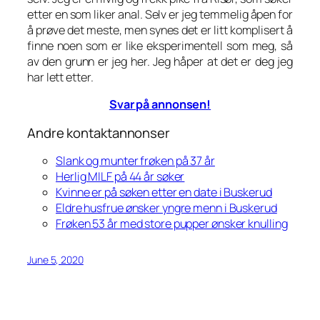
etter en som liker anal. Selv er jeg temmelig åpen for
å prøve det meste, men synes det er litt komplisert å
finne noen som er like eksperimentell som meg, så
av den grunn er jeg her. Jeg håper at det er deg jeg
har lett etter.
Svar på annonsen!
Andre kontaktannonser
Slank og munter frøken på 37 år
Herlig MILF på 44 år søker
Kvinne er på søken etter en date i Buskerud
Eldre husfrue ønsker yngre menn i Buskerud
Frøken 53 år med store pupper ønsker knulling
June 5, 2020