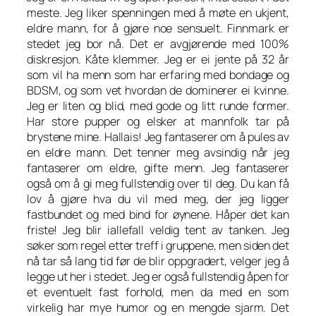
meste. Jeg liker spenningen med å møte en ukjent,
eldre mann, for å gjøre noe sensuelt. Finnmark er
stedet jeg bor nå. Det er avgjørende med 100%
diskresjon. Kåte klemmer. Jeg er ei jente på 32 år
som vil ha menn som har erfaring med bondage og
BDSM, og som vet hvordan de dominerer ei kvinne.
Jeg er liten og blid, med gode og litt runde former.
Har store pupper og elsker at mannfolk tar på
brystene mine. Hallais! Jeg fantaserer om å pules av
en eldre mann. Det tenner meg avsindig når jeg
fantaserer om eldre, gifte menn. Jeg fantaserer
også om å gi meg fullstendig over til deg. Du kan få
lov å gjøre hva du vil med meg, der jeg ligger
fastbundet og med bind for øynene. Håper det kan
friste! Jeg blir iallefall veldig tent av tanken. Jeg
søker som regel etter treff i gruppene, men siden det
nå tar så lang tid før de blir oppgradert, velger jeg å
legge ut her i stedet. Jeg er også fullstendig åpen for
et eventuelt fast forhold, men da med en som
virkelig har mye humor og en mengde sjarm. Det