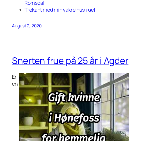
Romsdal
Trekant med min vakre husfrue!
August 2, 2020
Snerten frue på 25 år i Agder
Er
en