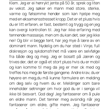
Klem. Jeg er ei henrykt jente på 50 år, sprek og liten
av vekst. Jeg søker en mann med store, sterke,
varme og følsomme hender som kan hjelpe meg
med en eksamensstresset kropp. Det er et pluss hvis
du er litt erfaren, er fast, bestemt og trygg og en jeg
kan overgi kontrollen til. Jeg har ikke erfaring med
tennende massasje, men om du kan det, sier jeg ikke
nei! Og blir vi begge tent, har jeg mye å lære av en
dominant mann. Nydelig om du har sted i Vinje, full
diskresjon og sykdomsfrihet må være en selvfølge
fra både deg og meg. Jeg er bosatt på Jæren og
trives der, det er også et stort pluss hvis du er mobil
og kan komme til meg da jeg er mer ok med og
treffes hos meg de første gangene. Andre krav, du er
høyere en meg,du må kunne formulere en melding
om deg selv og hvem du er. Meldinger som bare
inneholder setninger om hvor god du er i senga vil
ikke bli besvart. God dag! Jeg fantaserer om å pule
en eldre mann. Det tenner meg avsindig når jeg
fantaserer om eldre, gifte menn. Jeg fantaserer