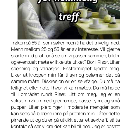
frøken på 55 år som søker noen å ha det trivelig med.
Menn mellom 25 og 53 år er av interesse. Vil gjerne
starte med prat for å se om vi passer sammen, bilder
og eventuelt møte er ikke utelukket? Bor i Risør. Liker
spenning og variasjon. Ensformighet kjeder meg.
Liker at kroppen min får tilsyn og belønner det på
samme måte. Diskresjon er en selvfølge. Du må ha
leilighet eller hotell hvor vi kan møtes. Du må holde
til i området rundt Risør. Litt om meg, jeg er en
voksen frøken med grei rumpe, passe tynn, og små
pupper. Liker piercinger i moderate mengder som
kan sees på bildene inne på profilen min. Låter dette
pirrende ut og du er på utkikk etter et sextreff, så ta
kontakt så ser vi om det kan bli til noe. Jeg er bosatt