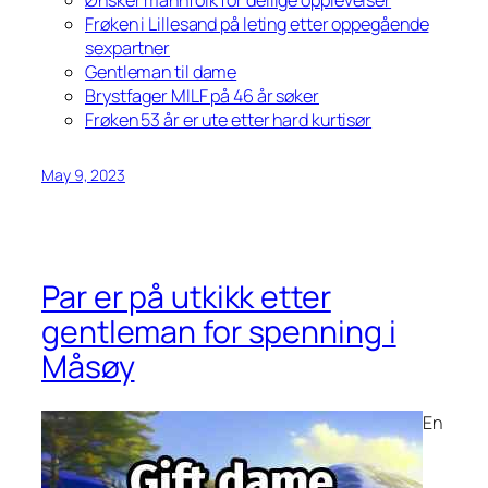
Ønsker mannfolk for deilige opplevelser
Frøken i Lillesand på leting etter oppegående
sexpartner
Gentleman til dame
Brystfager MILF på 46 år søker
Frøken 53 år er ute etter hard kurtisør
May 9, 2023
Par er på utkikk etter
gentleman for spenning i
Måsøy
En