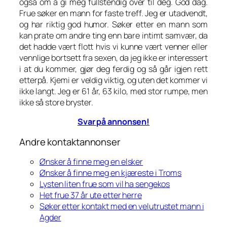
også om å gi meg fullstendig over til deg. God dag.
Frue søker en mann for faste treff. Jeg er utadvendt,
og har riktig god humor. Søker etter en mann som
kan prate om andre ting enn bare intimt samvær, da
det hadde vært flott hvis vi kunne vært venner eller
vennlige bortsett fra sexen, da jeg ikke er interessert
i at du kommer, gjør deg ferdig og så går igjen rett
etterpå. Kjemi er veldig viktig, og uten det kommer vi
ikke langt. Jeg er 61 år, 63 kilo, med stor rumpe, men
ikke så store bryster.
Svar på annonsen!
Andre kontaktannonser
Ønsker å finne meg en elsker
Ønsker å finne meg en kjæreste i Troms
Lysten liten frue som vil ha sengekos
Het frue 37 år ute etter herre
Søker etter kontakt med en velutrustet mann i
Agder