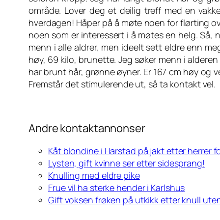
område. Lover deg et deilig treff med en vakker
hverdagen! Håper på å møte noen for flørting ov
noen som er interessert i å møtes en helg. Så, noe
menn i alle aldrer, men ideelt sett eldre enn me
høy, 69 kilo, brunette. Jeg søker menn i alderen 35
har brunt hår, grønne øyner. Er 167 cm høy og ve
Fremstår det stimulerende ut, så ta kontakt vel.
Andre kontaktannonser
Kåt blondine i Harstad på jakt etter herrer f
Lysten, gift kvinne ser etter sidesprang!
Knulling med eldre pike
Frue vil ha sterke hender i Karlshus
Gift voksen frøken på utkikk etter knull ut