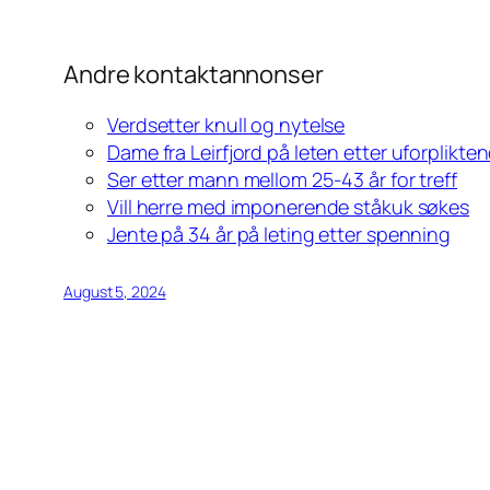
Andre kontaktannonser
Verdsetter knull og nytelse
Dame fra Leirfjord på leten etter uforplikte
Ser etter mann mellom 25-43 år for treff
Vill herre med imponerende ståkuk søkes
Jente på 34 år på leting etter spenning
August 5, 2024