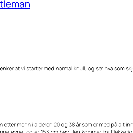
ntleman
enker at vi starter med normal knull, og ser hva som skje
 etter menn i alderen 20 og 38 år som er med på alt inne
nne øyne, og er 153 cm høy. Jeg kommer fra Flekkefjo