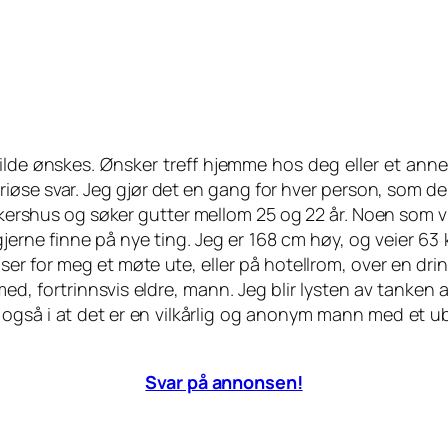
ilde ønskes. Ønsker treff hjemme hos deg eller et ann
øse svar. Jeg gjør det en gang for hver person, som dere
shus og søker gutter mellom 25 og 22 år. Noen som vil? 
l gjerne finne på nye ting. Jeg er 168 cm høy, og veier 63
g ser for meg et møte ute, eller på hotellrom, over en drin
mmed, fortrinnsvis eldre, mann. Jeg blir lysten av tanken
også i at det er en vilkårlig og anonym mann med et 
Svar på annonsen!