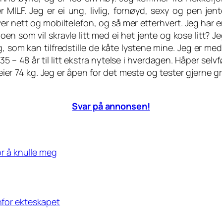
 MILF. Jeg er ei ung, livlig, fornøyd, sexy og pen jent
er nett og mobiltelefon, og så mer etterhvert. Jeg har 
n som vil skravle litt med ei het jente og kose litt? Jeg 
g, som kan tilfredstille de kåte lystene mine. Jeg er med
 – 48 år til litt ekstra nytelse i hverdagen. Håper selvfø
ier 74 kg. Jeg er åpen for det meste og tester gjerne gre
Svar på annonsen!
or å knulle meg
enfor ekteskapet