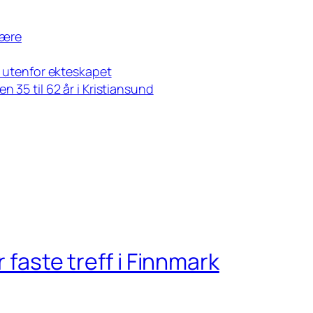
lvære
ær utenfor ekteskapet
n 35 til 62 år i Kristiansund
r faste treff i Finnmark