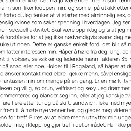
 det stemmer ikke. Det må jo være noen menn som tenn
ann som liker kroppen min, og som er på utkikk etter d
t forhold. Jeg tenker at vi starter med alminnelig sex, 
 enslig kvinne som søker spenning i hverdagen. Jeg ser 
en seksuell aktivitet. Skal være oppriktig og si at jeg 
 på forståelse for at jeg ikke nødvendigvis svarer deg m
ke ut noen. Dette er ganske enkelt fordi det blir så 
som fatter interessen min. Håper å høre fra deg. Ung, dei
lånt til voksen, selvsikker og ledende mann i alderen 35-
 på snap eller noe. Holder til i Rogaland, så håper at d
rene ønsker kontakt med eldre, kjekke menn, såvel enslig
lle fantasien min om mange på en gang. Er en mørk, ty
 leken og villig, solbrun, velfrisert og sexy. Jeg drømme
kommenterer, og blander seg inn, eller at jeg kanskje tv
erfare flere etter tur og på skift, sandwich, leke med my
r frem til å møte nye venner her, og gleder meg videre t
enn for treff. Pirres av at eldre menn utnytter min unge
der meg i Klepp, og gjør treff i det området. Har ikke p