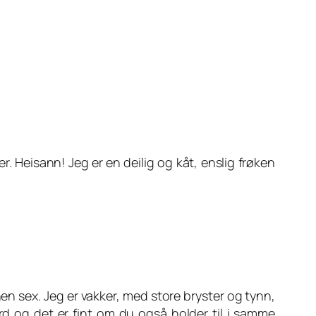
r. Heisann! Jeg er en deilig og kåt, enslig frøken
n sex. Jeg er vakker, med store bryster og tynn,
rd og det er fint om du også holder til i samme