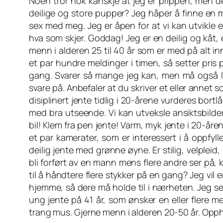
Noen tror nok kanskje at jeg er prippen, men
deilige og store pupper? Jeg håper å finne en m
sex med meg. Jeg er åpen for at vi kan utvikle e
hva som skjer. Goddag! Jeg er en deilig og kåt,
menn i alderen 25 til 40 år som er med på alt inn
et par hundre meldinger i timen, så setter pris
gang. Svarer så mange jeg kan, men må også lu
svare på. Anbefaler at du skriver et eller annet 
disiplinert jente tidlig i 20-årene vurderes bort
med bra utseende. Vi kan utveksle ansiktsbilder
bil! Klem fra pen jente! Varm, myk jente i 20-å
et par kamerater, som er interessert i å oppfy
deilig jente med grønne øyne. Er stilig, velpleid,
bli forført av en mann mens flere andre ser på, 
til å håndtere flere stykker på en gang? Jeg vil 
hjemme, så dere må holde til i nærheten. Jeg se
ung jente på 41 år, som ønsker en eller flere m
trang mus. Gjerne menn i alderen 20-50 år. Opphol