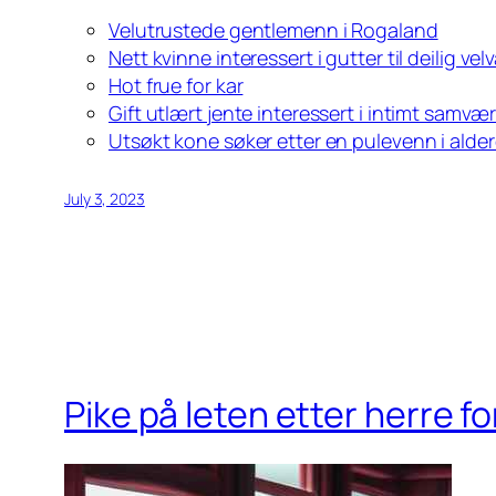
Velutrustede gentlemenn i Rogaland
Nett kvinne interessert i gutter til deilig ve
Hot frue for kar
Gift utlært jente interessert i intimt samv
Utsøkt kone søker etter en pulevenn i aldere
July 3, 2023
Pike på leten etter herre fo