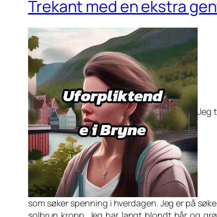
Trekant med en ekstra ge
Jeg t
som søker spenning i hverdagen. Jeg er på søken
solbrun kropp. Jeg har langt blondt hår og grø