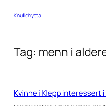
Skip
to
Knullehytta
content
Tag:
menn i alder
Kvinne i Klepp interessert 