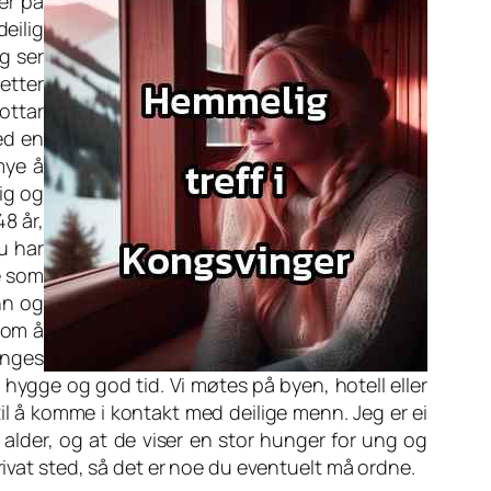
er på
eilig
og ser
etter
mottar
ed en
mye å
lig og
48 år,
u har
e som
nn og
r om å
inges
e hygge og god tid. Vi møtes på byen, hotell eller
il å komme i kontakt med deilige menn. Jeg er ei
 alder, og at de viser en stor hunger for ung og
rivat sted, så det er noe du eventuelt må ordne.